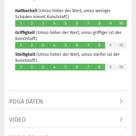
Haltbarkeit
(Umso höher der Wert, umso weniger
Schäden nimmt Kunststoff.)
1
2
3
4
5
6
7
8
9
10
Griffigkeit
(Umso höher der Wert, umso griffiger ist der
Kunststoff.)
1
2
3
4
5
6
7
8
9
10
Steifigkeit
(Umso höher der Wert, umso steifer ist der
Kunststoff.)
1
2
3
4
5
6
7
8
9
10
PDGA DATEN
VIDEO