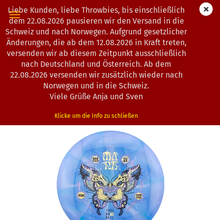
Liebe Kunden, liebe Throwbies, bis einschließlich
dem 22.08.2026 pausieren wir den Versand in die
Schweiz und nach Norwegen. Aufgrund gesetzlicher
Änderungen, die ab dem 12.08.2026 in Kraft treten,
« Erster
« zurück
weiter »
Letzter »
versenden wir ab diesem Zeitpunkt ausschließlich
104
Artikel in dieser Kategorie
nach Deutschland und Österreich. Ab dem
22.08.2026 versenden wir zusätzlich wieder nach
Thought Space Athletics | Mana | Nebula Aura | Zoe
Norwegen und in die Schweiz.
Andyke Signature Series
Viele Grüße Anja und Sven
(Art.Nr.:
4503050
)
Klicke um die Info zu schließen