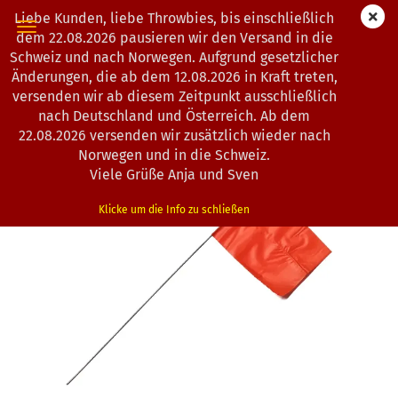
Liebe Kunden, liebe Throwbies, bis einschließlich
dem 22.08.2026 pausieren wir den Versand in die
Schweiz und nach Norwegen. Aufgrund gesetzlicher
Änderungen, die ab dem 12.08.2026 in Kraft treten,
1
Artikel in dieser Kategorie
versenden wir ab diesem Zeitpunkt ausschließlich
Thrownatur Discsport | Markierungsfähnchen | Orange
nach Deutschland und Österreich. Ab dem
22.08.2026 versenden wir zusätzlich wieder nach
(Art.Nr.:
2501364
)
Norwegen und in die Schweiz.
Viele Grüße Anja und Sven
Klicke um die Info zu schließen