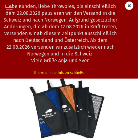
Liebe Kunden, liebe Throwbies, bis einschließlich
dem 22.08.2026 pausieren wir den Versand in die
Schweiz und nach Norwegen. Aufgrund gesetzlicher
Änderungen, die ab dem 12.08.2026 in Kraft treten,
« zurück
weiter »
Letzter »
versenden wir ab diesem Zeitpunkt ausschließlich
13
Artikel in dieser Kategorie
nach Deutschland und Österreich. Ab dem
22.08.2026 versenden wir zusätzlich wieder nach
Thrownatur Discsport | Throwel | QuickDry | Handtuch
Norwegen und in die Schweiz.
(Art.Nr.:
2502226
)
Viele Grüße Anja und Sven
Klicke um die Info zu schließen