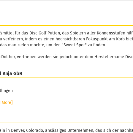
fsmittel für das Disc Golf Putten, das Spielern aller Könnensstufen hilf
u verfeinern, indem es einen hochsichtbaren Fokuspunkt am Korb biet
f das man zielen möchte, um den "Sweet Spot" zu finden.
scDot her, vertrieben werden sie jedoch unter dem Herstellername Dis
d Anja GbR
tlingen
d More]
 ein in Denver, Colorado, ansässiges Unternehmen, das sich der nachh