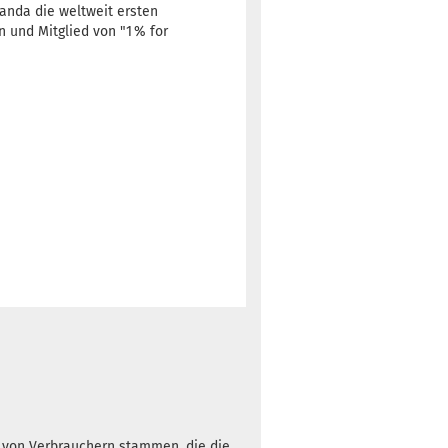
Panda die weltweit ersten
 und Mitglied von "1 % for
h von Verbrauchern stammen, die die