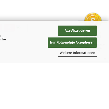
Alle Akzeptieren
,
SEHR GUT
 Sie
4.87 / 5
Nur Notwendige Akzeptieren
aus 137 Bewertungen
bei: google.de,
shopvote.de
Weitere Informationen
persky-Nutzer
ngungen