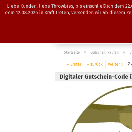
Liebe Kunden, liebe Throwbies, bis einschließlich dem 22
dem 12.08.2026 in Kraft treten, versenden wir ab diesem Z
AKTUELLES
SALES
SCHEIBE
»
»
Startseite
Gutschein kaufen
D
7
A
« Erster
« zurück
weiter »
Digitaler Gutschein-Code 