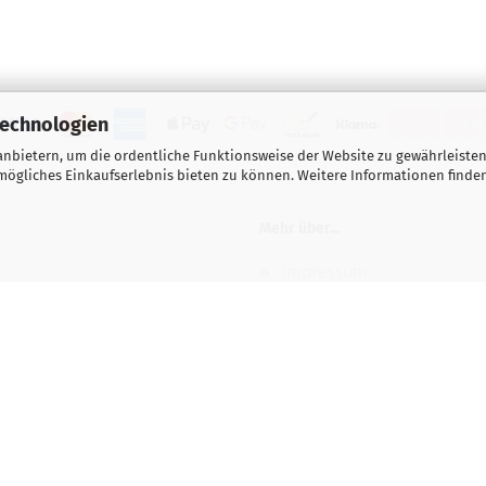
Technologien
nbietern, um die ordentliche Funktionsweise der Website zu gewährleisten
ögliches Einkaufserlebnis bieten zu können. Weitere Informationen finden
Mehr über...
Impressum
Wichtige Hinweise für Kas
Gutscheine
Kontakt / Öffnungszeiten
Versand- & Zahlungsbedi
e
Lehrvideos / Tutorials