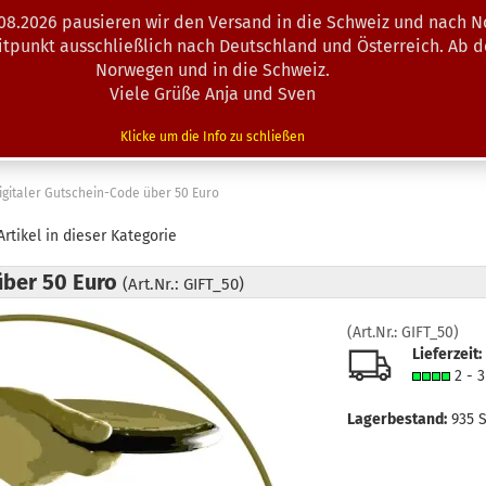
.08.2026 pausieren wir den Versand in die Schweiz und nach N
Suche...
eitpunkt ausschließlich nach Deutschland und Österreich. Ab 
Norwegen und in die Schweiz.
Viele Grüße Anja und Sven
N · MINIS
AUSRÜSTUNG
ZUBEHÖR
KÖRBE · TRAINING
Klicke um die Info zu schließen
igitaler Gutschein-Code über 50 Euro
rtikel in dieser Kategorie
über 50 Euro
(Art.Nr.: GIFT_50)
(Art.Nr.:
GIFT_50
)
Lieferzeit:
2 - 
Lagerbestand:
935
S