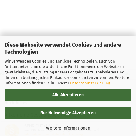
Diese Webseite verwendet Cookies und andere
Technologien
Wir verwenden Cookies und ähnliche Technologien, auch von
Drittanbietern, um die ordentliche Funktionsweise der Website zu
gewährleisten, die Nutzung unseres Angebotes zu analysieren und
Ihnen ein bestmögliches Einkaufserlebnis bieten zu können. Weitere
Informationen finden Sie in unserer
Datenschutzerklärung
.
Alle Akzeptieren
Rechtliches
Nur Notwendige Akzeptieren
Allgemeine Geschäftsbedingungen
SEHR GUT
(4.88 / 5)
Widerrufsbelehrung
Weitere Informationen
aus
136
Bewertungen bei: google.de, shopvote.de ⓘ
Informationen zur Echtheit der Bewertungen