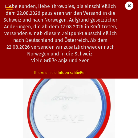
Liebe Kunden, liebe Throwbies, bis einschließlich
dem 22.08.2026 pausieren wir den Versand in die
Schweiz und nach Norwegen. Aufgrund gesetzlicher
Änderungen, die ab dem 12.08.2026 in Kraft treten,
« Erster
« zurück
weiter »
Letzter »
versenden wir ab diesem Zeitpunkt ausschließlich
193
Artikel in dieser Kategorie
nach Deutschland und Österreich. Ab dem
22.08.2026 versenden wir zusätzlich wieder nach
Axiom Discs | Crave | Proton | Classic | OOP
Norwegen und in die Schweiz.
(Art.Nr.:
1200445
)
Viele Grüße Anja und Sven
Klicke um die Info zu schließen