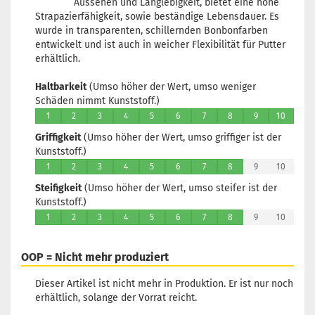
Aussehen und Langlebigkeit, bietet eine hohe
Strapazierfähigkeit, sowie beständige Lebensdauer. Es
wurde in transparenten, schillernden Bonbonfarben
entwickelt und ist auch in weicher Flexibilität für Putter
erhältlich.
Haltbarkeit
(Umso höher der Wert, umso weniger
Schäden nimmt Kunststoff.)
1
2
3
4
5
6
7
8
9
10
Griffigkeit
(Umso höher der Wert, umso griffiger ist der
Kunststoff.)
1
2
3
4
5
6
7
8
9
10
Steifigkeit
(Umso höher der Wert, umso steifer ist der
Kunststoff.)
1
2
3
4
5
6
7
8
9
10
OOP = Nicht mehr produziert
Dieser Artikel ist nicht mehr in Produktion. Er ist nur noch
erhältlich, solange der Vorrat reicht.