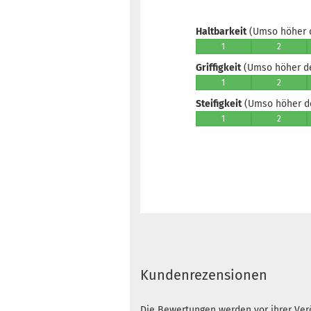
Haltbarkeit
(Umso höher d
1
2
Griffigkeit
(Umso höher der
1
2
Steifigkeit
(Umso höher der
1
2
Kundenrezensionen
Die Bewertungen werden vor ihrer Verö