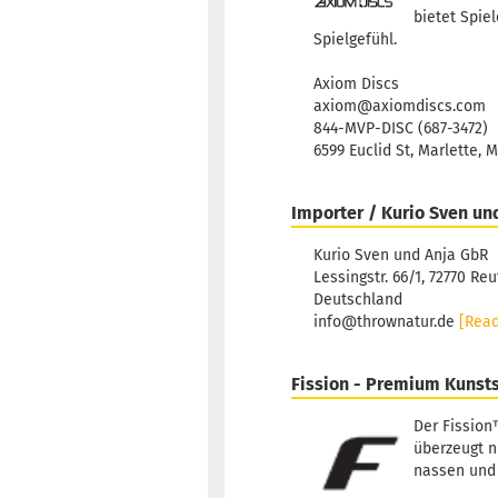
bietet Spie
Spielgefühl.
Axiom Discs
axiom@axiomdiscs.com
844-MVP-DISC (687-3472)
6599 Euclid St, Marlette, 
Importer / Kurio Sven un
Kurio Sven und Anja GbR
Lessingstr. 66/1, 72770 Reu
Deutschland
info@thrownatur.de
[Rea
Fission - Premium Kunsts
Der Fission
überzeugt n
nassen und 