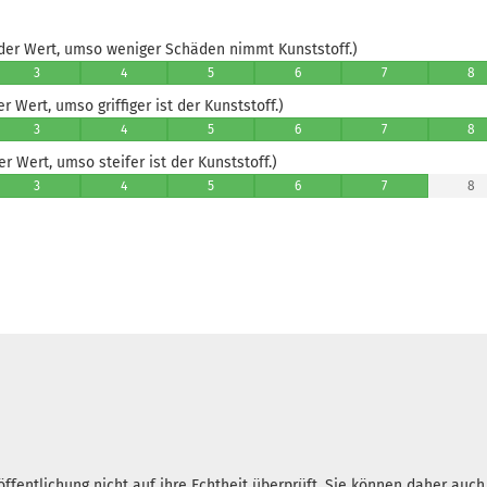
er Wert, umso weniger Schäden nimmt Kunststoff.)
3
4
5
6
7
8
 Wert, umso griffiger ist der Kunststoff.)
3
4
5
6
7
8
 Wert, umso steifer ist der Kunststoff.)
3
4
5
6
7
8
ffentlichung nicht auf ihre Echtheit überprüft. Sie können daher auc