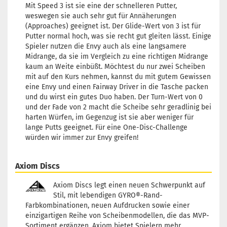
Mit Speed 3 ist sie eine der schnelleren Putter,
weswegen sie auch sehr gut für Annäherungen
(Approaches) geeignet ist. Der Glide-Wert von 3 ist für
Putter normal hoch, was sie recht gut gleiten lässt. Einige
Spieler nutzen die Envy auch als eine langsamere
Midrange, da sie im Vergleich zu eine richtigen Midrange
kaum an Weite einbüßt. Möchtest du nur zwei Scheiben
mit auf den Kurs nehmen, kannst du mit gutem Gewissen
eine Envy und einen Fairway Driver in die Tasche packen
und du wirst ein gutes Duo haben. Der Turn-Wert von 0
und der Fade von 2 macht die Scheibe sehr geradlinig bei
harten Würfen, im Gegenzug ist sie aber weniger für
lange Putts geeignet. Für eine One-Disc-Challenge
würden wir immer zur Envy greifen!
Axiom Discs
Axiom Discs legt einen neuen Schwerpunkt auf
Stil, mit lebendigen GYRO®-Rand-
Farbkombinationen, neuen Aufdrucken sowie einer
einzigartigen Reihe von Scheibenmodellen, die das MVP-
Sortiment ergänzen. Axiom bietet Spielern mehr