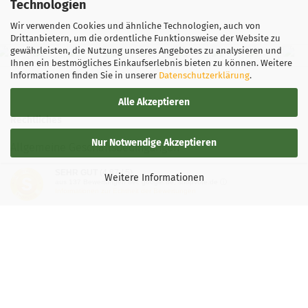
Technologien
Wir verwenden Cookies und ähnliche Technologien, auch von
Drittanbietern, um die ordentliche Funktionsweise der Website zu
gewährleisten, die Nutzung unseres Angebotes zu analysieren und
Ihnen ein bestmögliches Einkaufserlebnis bieten zu können. Weitere
Informationen finden Sie in unserer
Datenschutzerklärung
.
Alle Akzeptieren
Rechtliches
Nur Notwendige Akzeptieren
Allgemeine Geschäftsbedingungen
SEHR GUT
(4.87 / 5)
Widerrufsbelehrung
Weitere Informationen
aus
137
Bewertungen bei: google.de, shopvote.de ⓘ
Informationen zur Echtheit der Bewertungen
Versand- & Zahlungsbedingungen
Privatsphäre und Datenschutz
Teilnahmebedingung-Gewinnspiele
Vertrag widerrufen