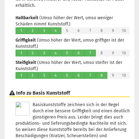
erhältlich.
Haltbarkeit
(Umso höher der Wert, umso weniger
Schäden nimmt Kunststoff.)
1
2
3
4
5
6
7
8
9
10
Griffigkeit
(Umso höher der Wert, umso griffiger ist der
Kunststoff.)
1
2
3
4
5
6
7
8
9
10
Steifigkeit
(Umso höher der Wert, umso steifer ist der
Kunststoff.)
1
2
3
4
5
6
7
8
9
10
Info zu Basis Kunststoff
Basiskunststoffe zeichnen sich in der Regel
durch eine bessere Griffigkeit und einen deutlich
günstigeren Preis aus. Leider bringt dies auch
produktions- und lieferungsbedingte Nachteile mit sich.
So weisen diese Kunststoffe bereits bei der Anlieferung
Beschädigungen (Kratzer, Scheuerstellen) und