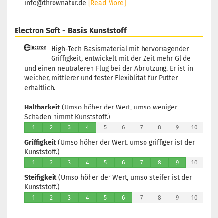
info@thrownatur.de
[Read More]
Electron Soft - Basis Kunststoff
High-Tech Basismaterial mit hervorragender
Griffigkeit, entwickelt mit der Zeit mehr Glide
und einen neutraleren Flug bei der Abnutzung. Er ist in
weicher, mittlerer und fester Flexiblität für Putter
erhältlich.
Haltbarkeit
(Umso höher der Wert, umso weniger
Schäden nimmt Kunststoff.)
1
2
3
4
5
6
7
8
9
10
Griffigkeit
(Umso höher der Wert, umso griffiger ist der
Kunststoff.)
1
2
3
4
5
6
7
8
9
10
Steifigkeit
(Umso höher der Wert, umso steifer ist der
Kunststoff.)
1
2
3
4
5
6
7
8
9
10