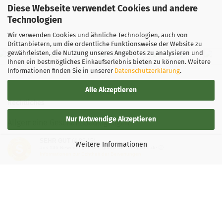
Diese Webseite verwendet Cookies und andere
Technologien
Wir verwenden Cookies und ähnliche Technologien, auch von
Drittanbietern, um die ordentliche Funktionsweise der Website zu
gewährleisten, die Nutzung unseres Angebotes zu analysieren und
Ihnen ein bestmögliches Einkaufserlebnis bieten zu können. Weitere
Informationen finden Sie in unserer
Datenschutzerklärung
.
Alle Akzeptieren
Rechtliches
Nur Notwendige Akzeptieren
Allgemeine Geschäftsbedingungen
SEHR GUT
(4.88 / 5)
Widerrufsbelehrung
Weitere Informationen
aus
136
Bewertungen bei: google.de, shopvote.de ⓘ
Informationen zur Echtheit der Bewertungen
Versand- & Zahlungsbedingungen
Privatsphäre und Datenschutz
Teilnahmebedingung-Gewinnspiele
Vertrag widerrufen