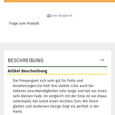
Gewicht:
170g
15,90 €
Farbton:
Türkis
Lagerbestand:
1
Zum Vergleich
Lieferzeit:
2 - 3 Arbeitstage
Frage zum Produkt
Gewicht:
169g
15,90 €
Farbton:
Bläulich
Lagerbestand:
1
Lieferzeit:
2 - 3 Arbeitstage
Gewicht:
168g
BESCHREIBUNG
15,90 €
Farbton:
Bläulich
Lagerbestand:
1
Artikel Beschreibung
Lieferzeit:
2 - 3 Arbeitstage
Die Proxyeignet sich sehr gut für Putts und
Annäherungen.Sie hält ihre stabile Linie auch bei
Gewicht:
168g
15,90 €
Farbton:
Türkis
höheren Geschwindigkeiten sehr lange und hat nur einen
sehr kleinen Fade. Im vergleich mit der Envy ist sie etwas
Lagerbestand:
1
unterstabil, hat somit einen leichten Turn. Mit ihrem
Lieferzeit:
2 - 3 Arbeitstage
glatten und modernen Design liegt sie perfekt in der
Hand.
Gewicht:
166g