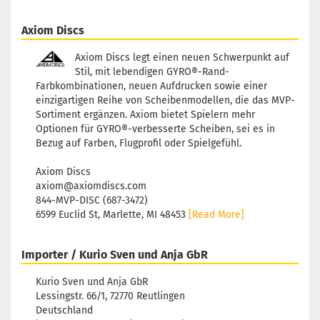
15,90 €
Farbton:
Rosa/Pink
Lagerbestand:
1
Axiom Discs
Lieferzeit:
2 - 3 Arbeitstage
Axiom Discs legt einen neuen Schwerpunkt auf
Stil, mit lebendigen GYRO®-Rand-
Farbkombinationen, neuen Aufdrucken sowie einer
einzigartigen Reihe von Scheibenmodellen, die das MVP-
Sortiment ergänzen. Axiom bietet Spielern mehr
Optionen für GYRO®-verbesserte Scheiben, sei es in
Bezug auf Farben, Flugprofil oder Spielgefühl.
Axiom Discs
axiom@axiomdiscs.com
844-MVP-DISC (687-3472)
6599 Euclid St, Marlette, MI 48453
[Read More]
Importer / Kurio Sven und Anja GbR
Kurio Sven und Anja GbR
Lessingstr. 66/1, 72770 Reutlingen
Deutschland