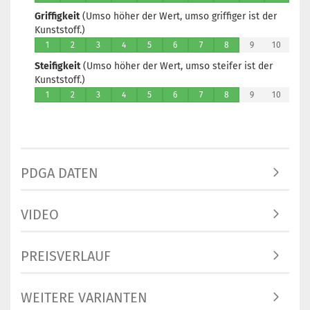
1
Griffigkeit
(Umso höher der Wert, umso griffiger ist der
Lieferzeit:
2 
Kunststoff.)
3 Arbeitstag
1
2
3
4
5
6
7
8
9
10
Steifigkeit
(Umso höher der Wert, umso steifer ist der
Kunststoff.)
1
2
3
4
5
6
7
8
9
10
Gewicht:
174
Farbton:
Orange
Lagerbestan
1
Lieferzeit:
2 
PDGA DATEN
3 Arbeitstag
VIDEO
Gewicht:
174
PREISVERLAUF
Farbton:
Orange
Lagerbestan
WEITERE VARIANTEN
1