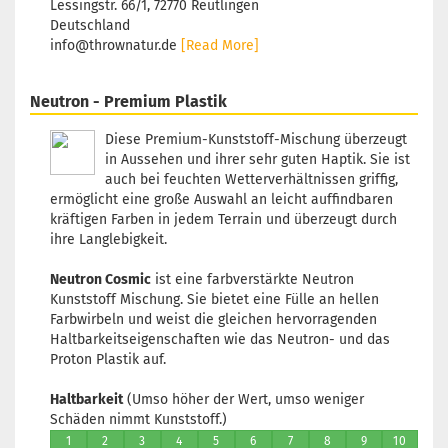
Lagerbestan
Lessingstr. 66/1, 72770 Reutlingen
1
Deutschland
Lieferzeit:
2 
info@thrownatur.de
[Read More]
3 Arbeitstag
Neutron - Premium Plastik
Diese Premium-Kunststoff-Mischung überzeugt
in Aussehen und ihrer sehr guten Haptik. Sie ist
Gewicht:
174
Farbton:
auch bei feuchten Wetterverhältnissen griffig,
Orange
ermöglicht eine große Auswahl an leicht auffindbaren
kräftigen Farben in jedem Terrain und überzeugt durch
Lagerbestan
ihre Langlebigkeit.
1
Lieferzeit:
2 
3 Arbeitstag
Neutron Cosmic
ist eine farbverstärkte Neutron
Kunststoff Mischung. Sie bietet eine Fülle an hellen
Farbwirbeln und weist die gleichen hervorragenden
Haltbarkeitseigenschaften wie das Neutron- und das
Proton Plastik auf.
Gewicht:
174
Farbton:
Haltbarkeit
(Umso höher der Wert, umso weniger
Orange
Schäden nimmt Kunststoff.)
Lagerbestan
1
2
3
4
5
6
7
8
9
10