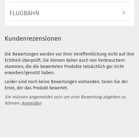
Lieferzeit:
2 
3 Arbeitstag
FLUGBAHN
Kundenrezensionen
Gewicht:
174
Farbton:
Orange
Die Bewertungen werden vor ihrer Veröffentlichung nicht auf ihre
Lagerbestan
Echtheit überprüft. Sie können daher auch von Verbrauchern
1
stammen, die die bewerteten Produkte tatsächlich gar nicht
Lieferzeit:
2 
erworben/genutzt haben.
3 Arbeitstag
Leider sind noch keine Bewertungen vorhanden. Seien Sie der
Erste, der das Produkt bewertet.
Sie müssen angemeldet sein um eine Bewertung abgeben zu
können.
Anmelden
Gewicht:
173
Farbton:
Bläulich
Lagerbestan
1