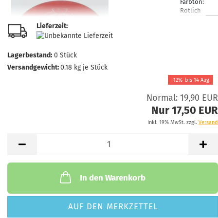
Farbton:
Rötlich
Lagerbestan
Lieferzeit:
1
Lieferzeit:
2 
3 Arbeitstag
Lagerbestand:
0
Stück
Versandgewicht:
0.18
kg je Stück
-12%
bis
14 Aug
Normal: 19,90 EUR
Gewicht:
174
Farbton:
Nur 17,50 EUR
Gelblich
inkl. 19% MwSt. zzgl.
Versand
Lagerbestan
1
Lieferzeit:
2 
3 Arbeitstag
In den Warenkorb
Gewicht:
174
AUF DEN MERKZETTEL
Farbton: