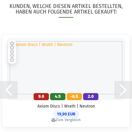
Lieferzeit:
2 
KUNDEN, WELCHE DIESEN ARTIKEL BESTELLTEN,
3 Arbeitstag
HABEN AUCH FOLGENDE ARTIKEL GEKAUFT:
Gewicht:
173
Farbton:
Orange
Lagerbestan
1
Lieferzeit:
2 
3 Arbeitstag
9.0
4.5
-0.5
2.0
Gewicht:
172
Farbton:
Axiom Discs | Wrath | Neutron
Grünlich
19,90 EUR
Lagerbestan
Zum Vergleich
1
Lieferzeit:
2 