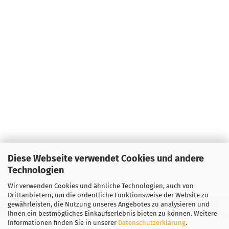
Orange
Lagerbestan
1
Lieferzeit:
2 
3 Arbeitstag
Gewicht:
171
Farbton:
Grünlich
Lagerbestan
1
Lieferzeit:
2 
3 Arbeitstag
Gewicht:
171
Farbton:
Diese Webseite verwendet Cookies und andere
Bläulich
Technologien
Lagerbestan
1
Wir verwenden Cookies und ähnliche Technologien, auch von
Lieferzeit:
2 
Drittanbietern, um die ordentliche Funktionsweise der Website zu
3 Arbeitstag
gewährleisten, die Nutzung unseres Angebotes zu analysieren und
Ihnen ein bestmögliches Einkaufserlebnis bieten zu können. Weitere
Gewicht:
171
Informationen finden Sie in unserer
Datenschutzerklärung
.