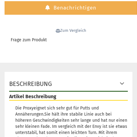
Bläulich
Benachrichtigen
Lagerbestan
1
Lieferzeit:
2 
3 Arbeitstag
Zum Vergleich
Frage zum Produkt
Gewicht:
174
Farbton:
Lila/Violett
Lagerbestan
1
BESCHREIBUNG
Lieferzeit:
2 
3 Arbeitstag
Artikel Beschreibung
Die Proxyeignet sich sehr gut für Putts und
Annäherungen.Sie hält ihre stabile Linie auch bei
höheren Geschwindigkeiten sehr lange und hat nur einen
Gewicht:
174
sehr kleinen Fade. Im vergleich mit der Envy ist sie etwas
Farbton:
unterstabil, hat somit einen leichten Turn. Mit ihrem
Lila/Violett