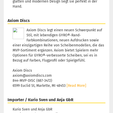
glatten und modernen Design liegt sie perfekt in der
Lagerbestan
Hand.
1
Lieferzeit:
2 
3 Arbeitstag
Axiom Discs
Axiom Discs legt einen neuen Schwerpunkt auf
Stil, mit lebendigen GYRO®-Rand-
Farbkombinationen, neuen Aufdrucken sowie
Gewicht:
174
einer einzigartigen Reihe von Scheibenmodellen, die das
Farbton:
MVP-Sortiment ergänzen. Axiom bietet Spielern mehr
Rosa/Pink
Optionen für GYRO®-verbesserte Scheiben, sei es in
Lagerbestan
Bezug auf Farben, Flugprofil oder Spielgefühl.
1
Lieferzeit:
2 
Axiom Discs
3 Arbeitstag
axiom@axiomdiscs.com
844-MVP-DISC (687-3472)
6599 Euclid St, Marlette, MI 48453
[Read More]
Gewicht:
174
Importer / Kurio Sven und Anja GbR
Farbton:
Türkis
Kurio Sven und Anja GbR