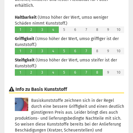
erhältlich.
Haltbarkeit
(Umso höher der Wert, umso weniger
Schäden nimmt Kunststoff.)
1
2
3
4
5
6
7
8
9
10
Griffigkeit
(Umso höher der Wert, umso griffiger ist der
Kunststoff.)
1
2
3
4
5
6
7
8
9
10
Steifigkeit
(Umso höher der Wert, umso steifer ist der
Kunststoff.)
1
2
3
4
5
6
7
8
9
10
Info zu Basis Kunststoff
Basiskunststoffe zeichnen sich in der Regel
durch eine bessere Griffigkeit und einen deutlich
günstigeren Preis aus. Leider bringt dies auch
produktions- und lieferungsbedingte Nachteile mit sich.
So weisen diese Kunststoffe bereits bei der Anlieferung
Beschädigungen (Kratzer, Scheuerstellen) und