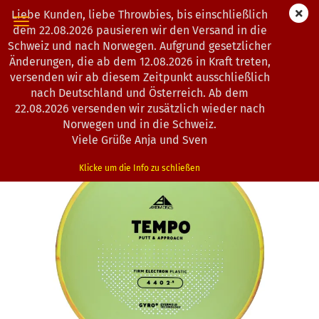
Liebe Kunden, liebe Throwbies, bis einschließlich
dem 22.08.2026 pausieren wir den Versand in die
Schweiz und nach Norwegen. Aufgrund gesetzlicher
Änderungen, die ab dem 12.08.2026 in Kraft treten,
« Erster
« zurück
weiter »
Letzter »
versenden wir ab diesem Zeitpunkt ausschließlich
163
Artikel in dieser Kategorie
nach Deutschland und Österreich. Ab dem
22.08.2026 versenden wir zusätzlich wieder nach
Axiom Discs | Tempo | Electron Firm
Norwegen und in die Schweiz.
(Art.Nr.:
1203225
)
Viele Grüße Anja und Sven
Klicke um die Info zu schließen