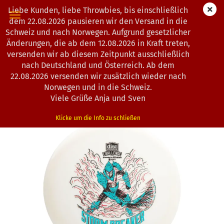
Liebe Kunden, liebe Throwbies, bis einschließlich
dem 22.08.2026 pausieren wir den Versand in die
Schweiz und nach Norwegen. Aufgrund gesetzlicher
Änderungen, die ab dem 12.08.2026 in Kraft treten,
« Erster
« zurück
weiter »
Letzter »
versenden wir ab diesem Zeitpunkt ausschließlich
193
Artikel in dieser Kategorie
nach Deutschland und Österreich. Ab dem
22.08.2026 versenden wir zusätzlich wieder nach
Discmania | Function | Evolution Neo | Storm Breaker |
Norwegen und in die Schweiz.
Discmania Challenge Fundraiser
Viele Grüße Anja und Sven
(Art.Nr.:
0803239
)
Klicke um die Info zu schließen