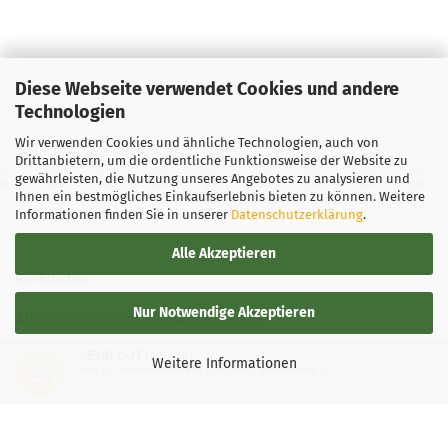
Diese Webseite verwendet Cookies und andere
Technologien
Wir verwenden Cookies und ähnliche Technologien, auch von
Drittanbietern, um die ordentliche Funktionsweise der Website zu
gewährleisten, die Nutzung unseres Angebotes zu analysieren und
Ihnen ein bestmögliches Einkaufserlebnis bieten zu können. Weitere
Informationen finden Sie in unserer
Datenschutzerklärung
.
Alle Akzeptieren
Rechtliches
Nur Notwendige Akzeptieren
Allgemeine Geschäftsbedingungen
SEHR GUT
(4.87 / 5)
Widerrufsbelehrung
Weitere Informationen
aus
137
Bewertungen bei: google.de, shopvote.de ⓘ
Informationen zur Echtheit der Bewertungen
Versand- & Zahlungsbedingungen
Privatsphäre und Datenschutz