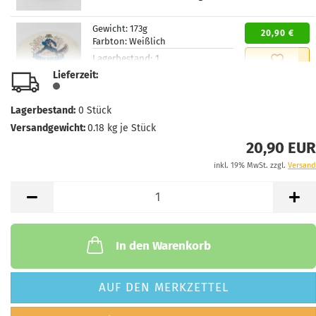
Gewicht:
173g
20,90 €
Farbton:
Weißlich
Lagerbestand:
1
Lieferzeit:
2 - 3 Arbeitstage
Lieferzeit:
Lagerbestand:
0
Stück
Versandgewicht:
0.18
kg je Stück
20,90 EUR
inkl. 19% MwSt. zzgl.
Versand
In den Warenkorb
AUF DEN MERKZETTEL