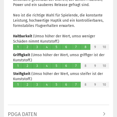
Power und ein sauberes Release gefragt sind.
Neo ist die richtige Wahl für Spielende, die konstante
Leistung, hochwertige Haptik und ein kontrollierbares,
formstabiles Flugverhalten erwarten.
Haltbarkeit
(Umso höher der Wert, umso weniger
Schäden nimmt Kunststoff.)
1
2
3
4
5
6
7
8
9
10
Griffigkeit
(Umso höher der Wert, umso griffiger ist der
Kunststoff.)
1
2
3
4
5
6
7
8
9
10
Steifigkeit
(Umso höher der Wert, umso steifer ist der
Kunststoff.)
1
2
3
4
5
6
7
8
9
10
PDGA DATEN