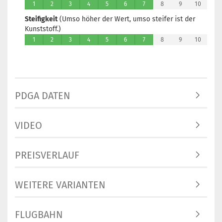
1
2
3
4
5
6
7
8
9
10
Steifigkeit
(Umso höher der Wert, umso steifer ist der
Kunststoff.)
1
2
3
4
5
6
7
8
9
10
PDGA DATEN
VIDEO
PREISVERLAUF
WEITERE VARIANTEN
FLUGBAHN