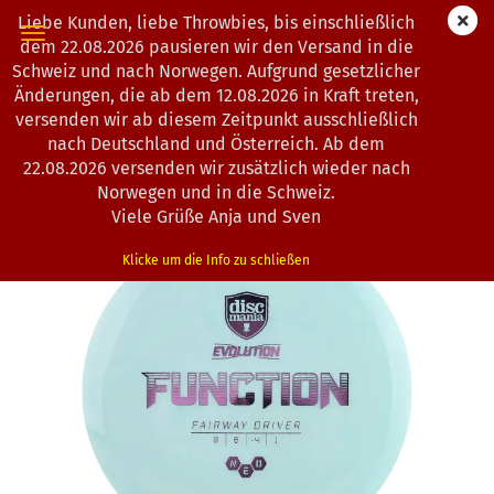
Liebe Kunden, liebe Throwbies, bis einschließlich
dem 22.08.2026 pausieren wir den Versand in die
Schweiz und nach Norwegen. Aufgrund gesetzlicher
Änderungen, die ab dem 12.08.2026 in Kraft treten,
« Erster
« zurück
weiter »
Letzter »
versenden wir ab diesem Zeitpunkt ausschließlich
193
Artikel in dieser Kategorie
nach Deutschland und Österreich. Ab dem
22.08.2026 versenden wir zusätzlich wieder nach
Discmania | Function | Evolution Neo
Norwegen und in die Schweiz.
(Art.Nr.:
0803027
)
Viele Grüße Anja und Sven
Klicke um die Info zu schließen