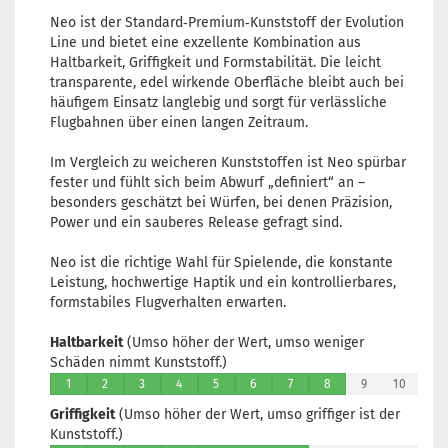
Neo ist der Standard‑Premium‑Kunststoff der Evolution
Line und bietet eine exzellente Kombination aus
Haltbarkeit, Griffigkeit und Formstabilität. Die leicht
transparente, edel wirkende Oberfläche bleibt auch bei
häufigem Einsatz langlebig und sorgt für verlässliche
Flugbahnen über einen langen Zeitraum.
Im Vergleich zu weicheren Kunststoffen ist Neo spürbar
fester und fühlt sich beim Abwurf „definiert“ an –
besonders geschätzt bei Würfen, bei denen Präzision,
Power und ein sauberes Release gefragt sind.
Neo ist die richtige Wahl für Spielende, die konstante
Leistung, hochwertige Haptik und ein kontrollierbares,
formstabiles Flugverhalten erwarten.
Haltbarkeit
(Umso höher der Wert, umso weniger
Schäden nimmt Kunststoff.)
1
2
3
4
5
6
7
8
9
10
Griffigkeit
(Umso höher der Wert, umso griffiger ist der
Kunststoff.)