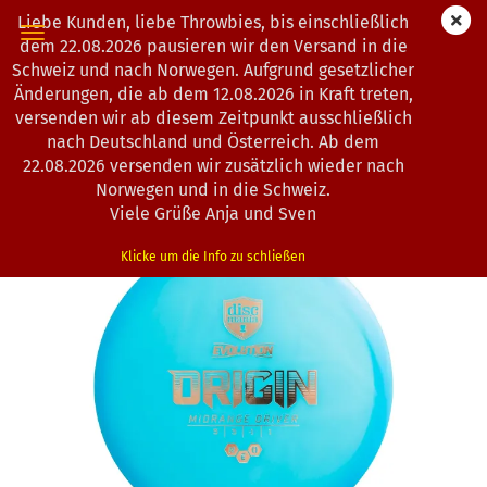
Liebe Kunden, liebe Throwbies, bis einschließlich
dem 22.08.2026 pausieren wir den Versand in die
Schweiz und nach Norwegen. Aufgrund gesetzlicher
Änderungen, die ab dem 12.08.2026 in Kraft treten,
« Erster
« zurück
weiter »
Letzter »
versenden wir ab diesem Zeitpunkt ausschließlich
104
Artikel in dieser Kategorie
nach Deutschland und Österreich. Ab dem
22.08.2026 versenden wir zusätzlich wieder nach
Discmania | Origin | Evolution Neo
Norwegen und in die Schweiz.
(Art.Nr.:
0802514
)
Viele Grüße Anja und Sven
Klicke um die Info zu schließen