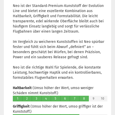
Neo ist der Standard‑Premium‑Kunststoff der Evolution
Line und bietet eine exzellente Kombination aus
Haltbarkeit, Griffigkeit und Formstabilität. Die leicht
transparente, edel wirkende Oberfläche bleibt auch bei
häufigem Einsatz langlebig und sorgt für verlässliche
Flugbahnen über einen langen Zeitraum.
Im Vergleich zu weicheren Kunststoffen ist Neo spürbar
fester und fühlt sich beim Abwurf „definiert“ an –
besonders geschätzt bei Würfen, bei denen Präzision,
Power und ein sauberes Release gefragt sind.
Neo ist die richtige Wahl für Spielende, die konstante
Leistung, hochwertige Haptik und ein kontrollierbares,
formstabiles Flugverhalten erwarten.
Haltbarkeit
(Umso höher der Wert, umso weniger
Schäden nimmt Kunststoff.)
1
2
3
4
5
6
7
8
9
10
Griffigkeit
(Umso höher der Wert, umso griffiger ist der
Kunststoff.)