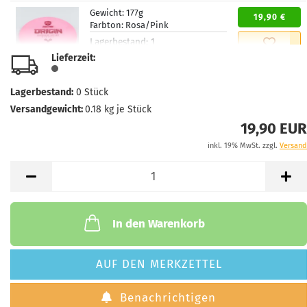
Gewicht:
177g
19,90 €
Farbton:
Rosa/Pink
Lagerbestand:
1
Lieferzeit:
2 - 3 Arbeitstage
Lieferzeit:
Gewicht:
175g
Lagerbestand:
0
Stück
19,90 €
Farbton:
Gelblich
Versandgewicht:
0.18
kg je Stück
Lagerbestand:
1
19,90 EUR
Lieferzeit:
2 - 3 Arbeitstage
inkl. 19% MwSt. zzgl.
Versand
In den Warenkorb
AUF DEN MERKZETTEL
Benachrichtigen