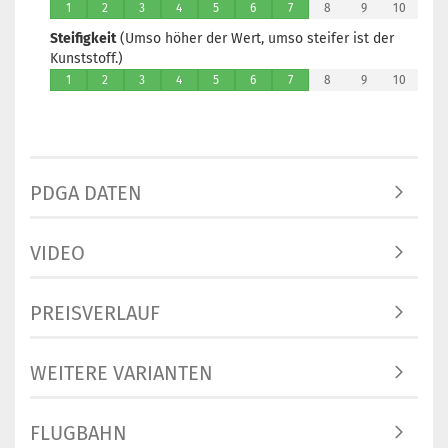
1
2
3
4
5
6
7
8
9
10
Steifigkeit
(Umso höher der Wert, umso steifer ist der
Kunststoff.)
1
2
3
4
5
6
7
8
9
10
PDGA DATEN
VIDEO
PREISVERLAUF
WEITERE VARIANTEN
FLUGBAHN