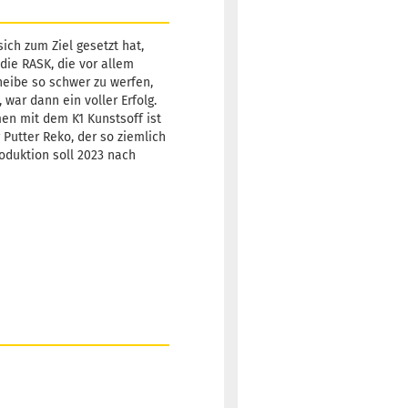
Lieferzeit:
2 -
3 Arbeitstage
sich zum Ziel gesetzt hat,
die RASK, die vor allem
heibe so schwer zu werfen,
war dann ein voller Erfolg.
men mit dem K1 Kunstsoff ist
Gewicht:
175g
19,90 €
 Putter Reko, der so ziemlich
Farbton:
roduktion soll 2023 nach
Weißlich
Lagerbestand:
1
Lieferzeit:
2 -
3 Arbeitstage
Gewicht:
175g
19,90 €
Farbton:
Weißlich
Lagerbestand:
1