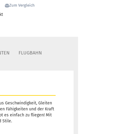
4
Zum Vergleich
Lieferzeit:
2 -
kt
3 Arbeitstage
Gewicht:
175g
19,90 €
Farbton:
NTEN
FLUGBAHN
Rosa/Pink
Lagerbestand:
1
Lieferzeit:
2 -
3 Arbeitstage
aus Geschwindigkeit, Gleiten
den Fähigkeiten und der Kraft
Gewicht:
175g
19,90 €
t es einfach zu fliegen! Mit
Farbton:
Weißlich
Stile.
Lagerbestand:
1