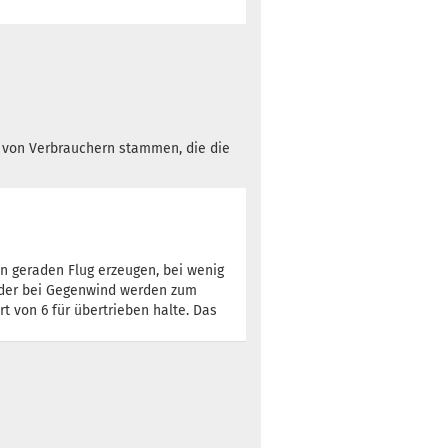
3 Arbeitstage
Gewicht:
174g
19,90 €
Farbton:
Orange
h von Verbrauchern stammen, die die
Lagerbestand:
1
Lieferzeit:
2 -
3 Arbeitstage
gen geraden Flug erzeugen, bei wenig
oder bei Gegenwind werden zum
rt von 6 für übertrieben halte. Das
Gewicht:
174g
19,90 €
Farbton:
Orange
Lagerbestand:
1
Lieferzeit:
2 -
3 Arbeitstage