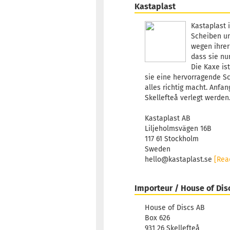
Kastaplast
Kastaplast i
Scheiben un
wegen ihrer
dass sie nu
Die Kaxe is
sie eine hervorragende Sc
alles richtig macht. Anfa
Skellefteå verlegt werden
Kastaplast AB
Liljeholmsvägen 16B
117 61 Stockholm
Sweden
hello@kastaplast.se
[Rea
Importeur / House of Dis
House of Discs AB
Box 626
931 26 Skellefteå