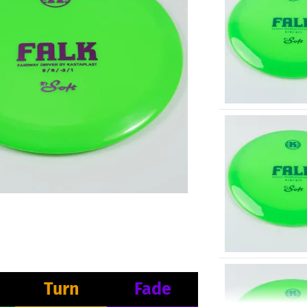
Turn
Fade