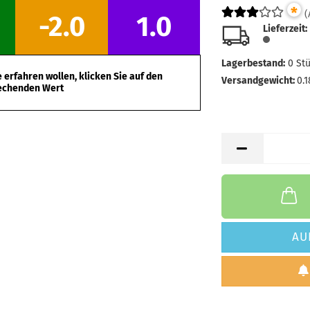
*
(
-2.0
1.0
Lieferzeit:
Lagerbestand:
0
St
erfahren wollen, klicken Sie auf den
Versandgewicht:
0.1
echenden Wert
AU