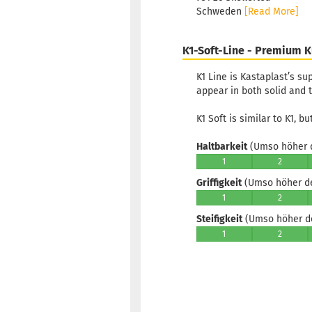
Schweden
[Read More]
K1-Soft-Line - Premium K
K1 Line is Kastaplast’s s
appear in both solid and t
K1 Soft is similar to K1, b
Haltbarkeit
(Umso höher d
1
2
Griffigkeit
(Umso höher der
1
2
Steifigkeit
(Umso höher der
1
2