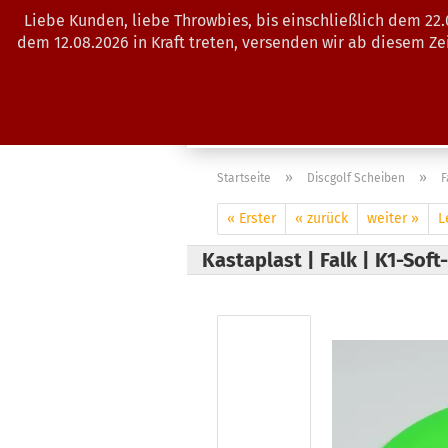
Liebe Kunden, liebe Throwbies, bis einschließlich dem 22
dem 12.08.2026 in Kraft treten, versenden wir ab diesem Z
AKTUELLES
SALES
SCHEIBE
»
»
Startseite
Discgolf Scheiben
F
« Erster
« zurück
weiter »
L
Kastaplast | Falk | K1-Soft