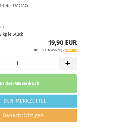
Lagerbestand:
Art.Nr.:
1302187
)
1
Lieferzeit:
2 -
3 Arbeitstage
ück
8
kg je Stück
19,90 EUR
Gewicht:
176g
19,90 €
inkl. 19% MwSt. zzgl.
Versand
Farbton:
Schwarz
Lagerbestand:
1
Lieferzeit:
2 -
3 Arbeitstage
In den Warenkorb
F DEN MERKZETTEL
Gewicht:
175g
19,90 €
Benachrichtigen
Farbton:
Schwarz
Lagerbestand: