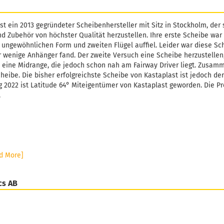
st ein 2013 gegründeter Scheibenhersteller mit Sitz in Stockholm, der 
d Zubehör von höchster Qualität herzustellen. Ihre erste Scheibe war 
 ungewöhnlichen Form und zweiten Flügel auffiel. Leider war diese Sc
r wenige Anhänger fand. Der zweite Versuch eine Scheibe herzustellen, 
t eine Midrange, die jedoch schon nah am Fairway Driver liegt. Zusam
heibe. Die bisher erfolgreichste Scheibe von Kastaplast ist jedoch der
ng 2022 ist Latitude 64° Miteigentümer von Kastaplast geworden. Die P
.
d More]
cs AB