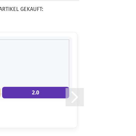
ARTIKEL GEKAUFT:
Gewicht:
173g
19,90 €
Farbton:
Rosa/Pink
Lagerbestand:
1
Lieferzeit:
2 -
3 Arbeitstage
2.0
8.0
Gewicht:
173g
19,90 €
Farbton:
Rosa/Pink
Lagerbestand:
1
Lieferzeit:
2 -
3 Arbeitstage