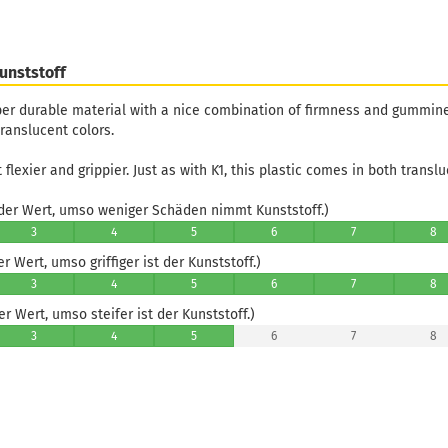
unststoff
uper durable material with a nice combination of firmness and gummines
ranslucent colors.
ut flexier and grippier. Just as with K1, this plastic comes in both transl
er Wert, umso weniger Schäden nimmt Kunststoff.)
3
4
5
6
7
8
 Wert, umso griffiger ist der Kunststoff.)
3
4
5
6
7
8
 Wert, umso steifer ist der Kunststoff.)
3
4
5
6
7
8