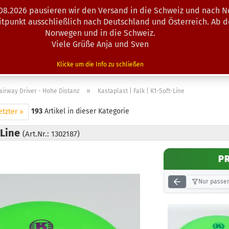
.08.2026 pausieren wir den Versand in die Schweiz und nach N
Suche...
eitpunkt ausschließlich nach Deutschland und Österreich. Ab 
Norwegen und in die Schweiz.
Viele Grüße Anja und Sven
N · MINIS
AUSRÜSTUNG
ZUBEHÖR
KÖRBE · TRAINING
Klicke um die Info zu schließen
»
airway Driver - Hohe Distanz
Kastaplast | Falk | K1-Soft-Line
193
Artikel in dieser Kategorie
etzter »
-Line
(Art.Nr.: 1302187)
P
Nur passen