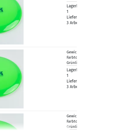
Lagerbestand:
1
Lieferzeit:
2 -
3 Arbeitstage
Gewicht:
181g
19,90 €
Farbton:
Grünlich
Lagerbestand:
1
Lieferzeit:
2 -
3 Arbeitstage
Gewicht:
179g
19,90 €
Farbton:
Grünlich