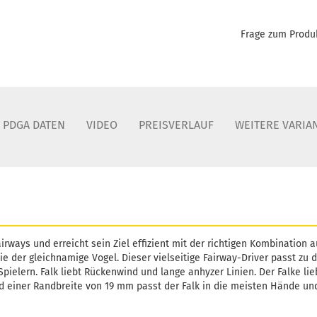
Frage zum Produ
PDGA DATEN
VIDEO
PREISVERLAUF
WEITERE VARIA
Fairways und erreicht sein Ziel effizient mit der richtigen Kombination 
e der gleichnamige Vogel. Dieser vielseitige Fairway-Driver passt zu 
Spielern. Falk liebt Rückenwind und lange anhyzer Linien. Der Falke lieb
 einer Randbreite von 19 mm passt der Falk in die meisten Hände und 