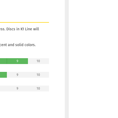
Lieferzeit:
2 -
3 Arbeitstage
s. Discs in K1 Line will
Gewicht:
174g
19,90 €
Farbton:
Rosa/Pink
ucent and solid colors.
Lagerbestand:
1
Lieferzeit:
2 -
9
10
3 Arbeitstage
9
10
9
10
Gewicht:
174g
19,90 €
Farbton:
Rosa/Pink
Lagerbestand:
1
Lieferzeit:
2 -