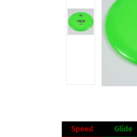
Speed
Glide