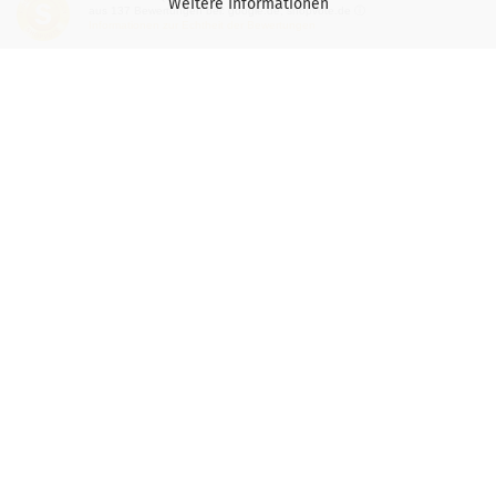
Weitere Informationen
aus
137
Bewertungen bei: google.de, shopvote.de ⓘ
Informationen zur Echtheit der Bewertungen
Versand- & Zahlungsbedingungen
Privatsphäre und Datenschutz
Teilnahmebedingung-Gewinnspiele
Vertrag widerrufen
Mehr über...
Impressum
Wichtige Hinweise für Kaspersky-Nutzer
Gutscheine
Kontakt / Öffnungszeiten
Versand- & Zahlungsbedingungen