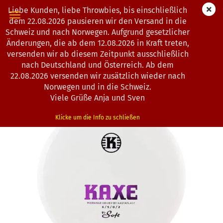
Liebe Kunden, liebe Throwbies, bis einschließlich
dem 22.08.2026 pausieren wir den Versand in die
Schweiz und nach Norwegen. Aufgrund gesetzlicher
Änderungen, die ab dem 12.08.2026 in Kraft treten,
« Erster
« zurück
weiter »
Letzter »
versenden wir ab diesem Zeitpunkt ausschließlich
104
Artikel in dieser Kategorie
nach Deutschland und Österreich. Ab dem
22.08.2026 versenden wir zusätzlich wieder nach
Kastaplast | Kaxe | K1-Soft-Line
Norwegen und in die Schweiz.
(Art.Nr.:
1302760
)
Viele Grüße Anja und Sven
Klicke um die Info zu schließen