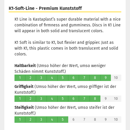
K1-Soft-Line - Premium Kunststoff
K1 Line is Kastaplast’s super durable material with a nice
combination of firmness and gumminess. Discs in K1 Line
will appear in both solid and translucent colors.
K1 Soft is similar to K1, but flexier and grippier. Just as
with K1, this plastic comes in both translucent and solid
colors.
Haltbarkeit
(Umso höher der Wert, umso weniger
Schäden nimmt Kunststoff.)
1
2
3
4
5
6
7
8
9
10
Griffigkeit
(Umso höher der Wert, umso griffiger ist der
Kunststoff.)
1
2
3
4
5
6
7
8
9
10
Steifigkeit
(Umso höher der Wert, umso steifer ist der
Kunststoff.)
1
2
3
4
5
6
7
8
9
10