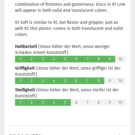
combination of firmness and gumminess. Discs in K1 Line
will appear in both solid and translucent colors.
K1 Soft is similar to K1, but flexier and grippier. Just as
with K1, this plastic comes in both translucent and solid
colors.
Haltbarkeit
(Umso höher der Wert, umso weniger
Schäden nimmt Kunststoff.)
1
2
3
4
5
6
7
8
9
10
Griffigkeit
(Umso höher der Wert, umso griffiger ist der
Kunststoff.)
1
2
3
4
5
6
7
8
9
10
Steifigkeit
(Umso höher der Wert, umso steifer ist der
Kunststoff.)
1
2
3
4
5
6
7
8
9
10