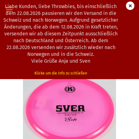
Liebe Kunden, liebe Throwbies, bis einschließlich
dem 22.08.2026 pausieren wir den Versand in die
Schweiz und nach Norwegen. Aufgrund gesetzlicher
Änderungen, die ab dem 12.08.2026 in Kraft treten,
« Erster
« zurück
weiter »
Letzter »
versenden wir ab diesem Zeitpunkt ausschließlich
104
Artikel in dieser Kategorie
nach Deutschland und Österreich. Ab dem
22.08.2026 versenden wir zusätzlich wieder nach
Kastaplast | Svea | K1-Soft-Line
Norwegen und in die Schweiz.
(Art.Nr.:
1302342
)
Viele Grüße Anja und Sven
Klicke um die Info zu schließen