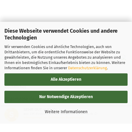
Diese Webseite verwendet Cookies und andere
Technologien
Wir verwenden Cookies und ähnliche Technologien, auch von
Drittanbietern, um die ordentliche Funktionsweise der Website zu
gewährleisten, die Nutzung unseres Angebotes zu analysieren und
Ihnen ein bestmögliches Einkaufserlebnis bieten zu können. Weitere
Informationen finden Sie in unserer
Datenschutzerklärung
.
Alle Akzeptieren
Rechtliches
Nur Notwendige Akzeptieren
Allgemeine Geschäftsbedingungen
SEHR GUT
(4.87 / 5)
Widerrufsbelehrung
Weitere Informationen
aus
136
Bewertungen bei: google.de, shopvote.de ⓘ
Informationen zur Echtheit der Bewertungen
Versand- & Zahlungsbedingungen