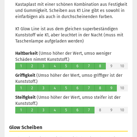
Kastaplast mit einer schönen Kombination aus Festigkeit
und Gummigkeit. Scheiben aus K1 Line gibt es sowohl in
einfarbigen als auch in durchscheinenden Farben.
K1 Glow Line ist aus dem gleichen superbeständigen
Kunststoff wie K1, aber leuchtet in der Nacht (muss mit
Taschenlampe aufgeladen werden)
Haltbarkeit
(Umso höher der Wert, umso weniger
Schäden nimmt Kunststoff.)
1
2
3
4
5
6
7
8
9
10
Griffigkeit
(Umso höher der Wert, umso griffiger ist der
Kunststoff.)
1
2
3
4
5
6
7
8
9
10
Steifigkeit
(Umso höher der Wert, umso steifer ist der
Kunststoff.)
1
2
3
4
5
6
7
8
9
10
Glow Scheiben