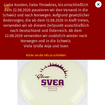
Liebe Kunden, liebe Throwbies, bis einschließlich
dem 22.08.2026 pausieren wir den Versand in die
Schweiz und nach Norwegen. Aufgrund gesetzlicher
Änderungen, die ab dem 12.08.2026 in Kraft treten,
« Erster
« zurück
weiter »
Letzter »
versenden wir ab diesem Zeitpunkt ausschließlich
104
Artikel in dieser Kategorie
nach Deutschland und Österreich. Ab dem
22.08.2026 versenden wir zusätzlich wieder nach
Kastaplast | Svea | K1-Glow-Line
Norwegen und in die Schweiz.
(Art.Nr.:
1302219
)
Viele Grüße Anja und Sven
Klicke um die Info zu schließen