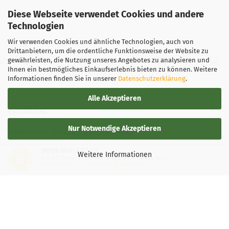
Diese Webseite verwendet Cookies und andere
Technologien
Wir verwenden Cookies und ähnliche Technologien, auch von
Drittanbietern, um die ordentliche Funktionsweise der Website zu
gewährleisten, die Nutzung unseres Angebotes zu analysieren und
Ihnen ein bestmögliches Einkaufserlebnis bieten zu können. Weitere
Informationen finden Sie in unserer
Datenschutzerklärung
.
Alle Akzeptieren
Rechtliches
Nur Notwendige Akzeptieren
Allgemeine Geschäftsbedingungen
SEHR GUT
(4.87 / 5)
Widerrufsbelehrung
Weitere Informationen
aus
137
Bewertungen bei: google.de, shopvote.de ⓘ
Informationen zur Echtheit der Bewertungen
Versand- & Zahlungsbedingungen
Privatsphäre und Datenschutz
Teilnahmebedingung-Gewinnspiele