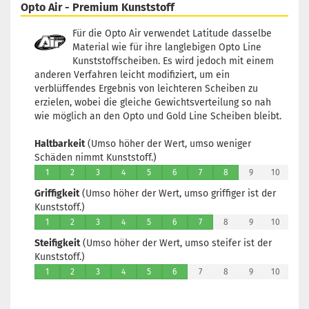
Opto Air - Premium Kunststoff
Für die Opto Air verwendet Latitude dasselbe
Material wie für ihre langlebigen Opto Line
Kunststoffscheiben. Es wird jedoch mit einem
anderen Verfahren leicht modifiziert, um ein
verblüffendes Ergebnis von leichteren Scheiben zu
erzielen, wobei die gleiche Gewichtsverteilung so nah
wie möglich an den Opto und Gold Line Scheiben bleibt.
Haltbarkeit
(Umso höher der Wert, umso weniger
Schäden nimmt Kunststoff.)
1
2
3
4
5
6
7
8
9
10
Griffigkeit
(Umso höher der Wert, umso griffiger ist der
Kunststoff.)
1
2
3
4
5
6
7
8
9
10
Steifigkeit
(Umso höher der Wert, umso steifer ist der
Kunststoff.)
1
2
3
4
5
6
7
8
9
10