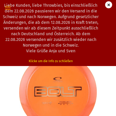
Liebe Kunden, liebe Throwbies, bis einschließlich
dem 22.08.2026 pausieren wir den Versand in die
Schweiz und nach Norwegen. Aufgrund gesetzlicher
Änderungen, die ab dem 12.08.2026 in Kraft treten,
« Erster
« zurück
weiter »
Letzter »
versenden wir ab diesem Zeitpunkt ausschließlich
130
Artikel in dieser Kategorie
nach Deutschland und Österreich. Ab dem
22.08.2026 versenden wir zusätzlich wieder nach
Latitude 64° | Bolt | Opto Air
Norwegen und in die Schweiz.
*
(Art.Nr.:
0200079
)
Viele Grüße Anja und Sven
Klicke um die Info zu schließen