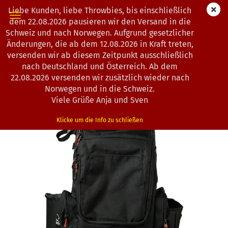
Liebe Kunden, liebe Throwbies, bis einschließlich
dem 22.08.2026 pausieren wir den Versand in die
Schweiz und nach Norwegen. Aufgrund gesetzlicher
Änderungen, die ab dem 12.08.2026 in Kraft treten,
« Erster
« zurück
weiter »
Letzter »
versenden wir ab diesem Zeitpunkt ausschließlich
20
Artikel in dieser Kategorie
nach Deutschland und Österreich. Ab dem
22.08.2026 versenden wir zusätzlich wieder nach
Latitude 64° | Core Pro E3 | Rucksack
Norwegen und in die Schweiz.
(Art.Nr.:
0203073
)
Viele Grüße Anja und Sven
Klicke um die Info zu schließen