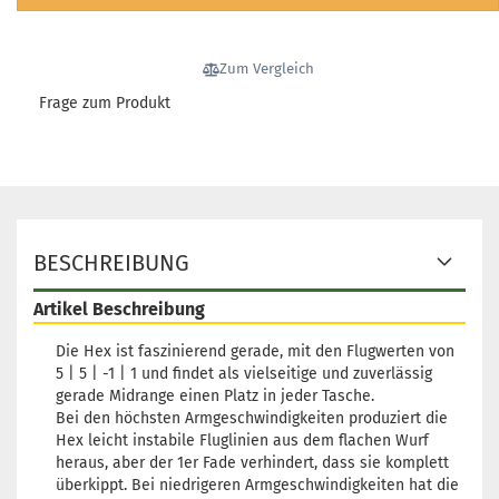
Gewicht:
169g
19,90 €
Farbton:
Orange
Lagerbestand:
1
Zum Vergleich
Lieferzeit:
2 - 3 Arbeitstage
Frage zum Produkt
Gewicht:
173g
19,90 €
Farbton:
Orange
Lagerbestand:
1
Lieferzeit:
2 - 3 Arbeitstage
Gewicht:
169g
BESCHREIBUNG
19,90 €
Farbton:
Orange
Lagerbestand:
1
Artikel Beschreibung
Lieferzeit:
2 - 3 Arbeitstage
Die Hex ist faszinierend gerade, mit den Flugwerten von
5 | 5 | -1 | 1 und findet als vielseitige und zuverlässig
gerade Midrange einen Platz in jeder Tasche.
Bei den höchsten Armgeschwindigkeiten produziert die
Hex leicht instabile Fluglinien aus dem flachen Wurf
heraus, aber der 1er Fade verhindert, dass sie komplett
überkippt. Bei niedrigeren Armgeschwindigkeiten hat die