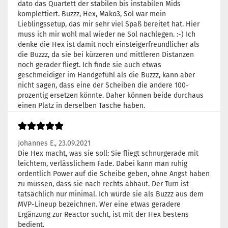
dato das Quartett der stabilen bis instabilen Mids
komplettiert. Buzzz, Hex, Mako3, Sol war mein
Lieblingssetup, das mir sehr viel Spaß bereitet hat. Hier
muss ich mir wohl mal wieder ne Sol nachlegen. :-) Ich
denke die Hex ist damit noch einsteigerfreundlicher als
die Buzzz, da sie bei kürzeren und mittleren Distanzen
noch gerader fliegt. Ich finde sie auch etwas
geschmeidiger im Handgefühl als die Buzzz, kann aber
nicht sagen, dass eine der Scheiben die andere 100-
prozentig ersetzen könnte. Daher können beide durchaus
einen Platz in derselben Tasche haben.
Johannes E.,
23.09.2021
Die Hex macht, was sie soll: Sie fliegt schnurgerade mit
leichtem, verlässlichem Fade. Dabei kann man ruhig
ordentlich Power auf die Scheibe geben, ohne Angst haben
zu müssen, dass sie nach rechts abhaut. Der Turn ist
tatsächlich nur minimal. Ich würde sie als Buzzz aus dem
MVP-Lineup bezeichnen. Wer eine etwas geradere
Ergänzung zur Reactor sucht, ist mit der Hex bestens
bedient.