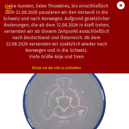
Liebe Kunden, liebe Throwbies, bis einschließlich
dem 22.08.2026 pausieren wir den Versand in die
Schweiz und nach Norwegen. Aufgrund gesetzlicher
Änderungen, die ab dem 12.08.2026 in Kraft treten,
« Erster
« zurück
weiter »
Letzter »
versenden wir ab diesem Zeitpunkt ausschließlich
104
Artikel in dieser Kategorie
nach Deutschland und Österreich. Ab dem
22.08.2026 versenden wir zusätzlich wieder nach
Axiom Discs | Hex | Neutron
Norwegen und in die Schweiz.
*
(Art.Nr.:
1202251
)
Viele Grüße Anja und Sven
Klicke um die Info zu schließen