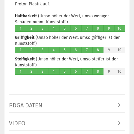
Proton Plastik auf.
Haltbarkeit
(Umso höher der Wert, umso weniger
Schäden nimmt Kunststoff.)
1
2
3
4
5
6
7
8
9
10
Griffigkeit
(Umso höher der Wert, umso griffiger ist der
Kunststoff.)
1
2
3
4
5
6
7
8
9
10
Steifigkeit
(Umso höher der Wert, umso steifer ist der
Kunststoff.)
1
2
3
4
5
6
7
8
9
10
PDGA DATEN
VIDEO