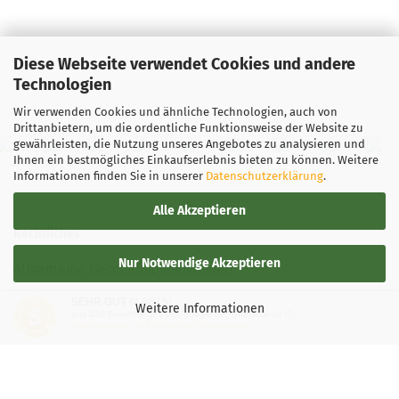
Diese Webseite verwendet Cookies und andere
Technologien
Wir verwenden Cookies und ähnliche Technologien, auch von
Drittanbietern, um die ordentliche Funktionsweise der Website zu
gewährleisten, die Nutzung unseres Angebotes zu analysieren und
Ihnen ein bestmögliches Einkaufserlebnis bieten zu können. Weitere
Informationen finden Sie in unserer
Datenschutzerklärung
.
Alle Akzeptieren
Rechtliches
Nur Notwendige Akzeptieren
Allgemeine Geschäftsbedingungen
SEHR GUT
(4.88 / 5)
Widerrufsbelehrung
Weitere Informationen
aus
136
Bewertungen bei: google.de, shopvote.de ⓘ
Informationen zur Echtheit der Bewertungen
Versand- & Zahlungsbedingungen
Privatsphäre und Datenschutz