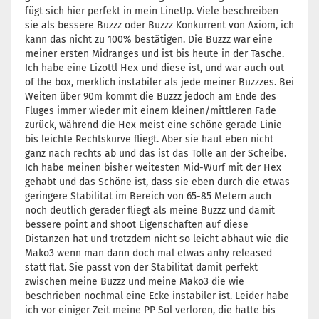
fügt sich hier perfekt in mein LineUp. Viele beschreiben
sie als bessere Buzzz oder Buzzz Konkurrent von Axiom, ich
kann das nicht zu 100% bestätigen. Die Buzzz war eine
meiner ersten Midranges und ist bis heute in der Tasche.
Ich habe eine Lizottl Hex und diese ist, und war auch out
of the box, merklich instabiler als jede meiner Buzzzes. Bei
Weiten über 90m kommt die Buzzz jedoch am Ende des
Fluges immer wieder mit einem kleinen/mittleren Fade
zurück, während die Hex meist eine schöne gerade Linie
bis leichte Rechtskurve fliegt. Aber sie haut eben nicht
ganz nach rechts ab und das ist das Tolle an der Scheibe.
Ich habe meinen bisher weitesten Mid-Wurf mit der Hex
gehabt und das Schöne ist, dass sie eben durch die etwas
geringere Stabilität im Bereich von 65-85 Metern auch
noch deutlich gerader fliegt als meine Buzzz und damit
bessere point and shoot Eigenschaften auf diese
Distanzen hat und trotzdem nicht so leicht abhaut wie die
Mako3 wenn man dann doch mal etwas anhy released
statt flat. Sie passt von der Stabilität damit perfekt
zwischen meine Buzzz und meine Mako3 die wie
beschrieben nochmal eine Ecke instabiler ist. Leider habe
ich vor einiger Zeit meine PP Sol verloren, die hatte bis