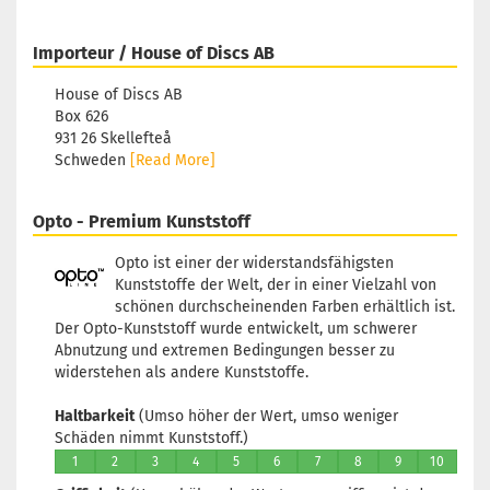
Importeur / House of Discs AB
House of Discs AB
Box 626
931 26 Skellefteå
Schweden
[Read More]
Opto - Premium Kunststoff
Opto ist einer der widerstandsfähigsten
Kunststoffe der Welt, der in einer Vielzahl von
schönen durchscheinenden Farben erhältlich ist.
Der Opto-Kunststoff wurde entwickelt, um schwerer
Abnutzung und extremen Bedingungen besser zu
widerstehen als andere Kunststoffe.
Haltbarkeit
(Umso höher der Wert, umso weniger
Schäden nimmt Kunststoff.)
1
2
3
4
5
6
7
8
9
10