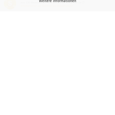
Weitere Informationen
aus
136
Bewertungen bei: google.de, shopvote.de ⓘ
Informationen zur Echtheit der Bewertungen
Versand- & Zahlungsbedingungen
Privatsphäre und Datenschutz
Teilnahmebedingung-Gewinnspiele
Vertrag widerrufen
Mehr über...
Impressum
Wichtige Hinweise für Kaspersky-Nutzer
Gutscheine
Kontakt / Öffnungszeiten
Versand- & Zahlungsbedingungen