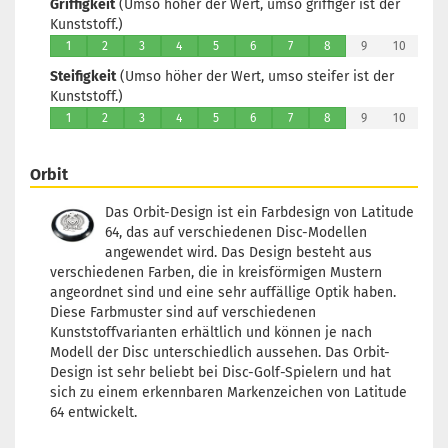
Griffigkeit
(Umso höher der Wert, umso griffiger ist der
Kunststoff.)
1
2
3
4
5
6
7
8
9
10
Steifigkeit
(Umso höher der Wert, umso steifer ist der
Kunststoff.)
1
2
3
4
5
6
7
8
9
10
Orbit
Das Orbit-Design ist ein Farbdesign von Latitude
64, das auf verschiedenen Disc-Modellen
angewendet wird. Das Design besteht aus
verschiedenen Farben, die in kreisförmigen Mustern
angeordnet sind und eine sehr auffällige Optik haben.
Diese Farbmuster sind auf verschiedenen
Kunststoffvarianten erhältlich und können je nach
Modell der Disc unterschiedlich aussehen. Das Orbit-
Design ist sehr beliebt bei Disc-Golf-Spielern und hat
sich zu einem erkennbaren Markenzeichen von Latitude
64 entwickelt.