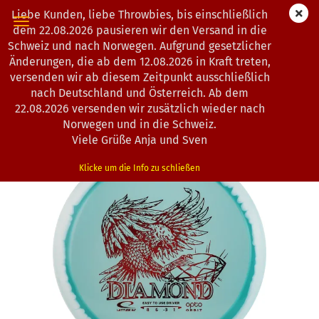
Liebe Kunden, liebe Throwbies, bis einschließlich
dem 22.08.2026 pausieren wir den Versand in die
Schweiz und nach Norwegen. Aufgrund gesetzlicher
Änderungen, die ab dem 12.08.2026 in Kraft treten,
« Erster
« zurück
weiter »
Letzter »
versenden wir ab diesem Zeitpunkt ausschließlich
193
Artikel in dieser Kategorie
nach Deutschland und Österreich. Ab dem
22.08.2026 versenden wir zusätzlich wieder nach
Latitude 64° | Diamond | Opto | Orbit
Norwegen und in die Schweiz.
(Art.Nr.:
0203250
)
Viele Grüße Anja und Sven
Klicke um die Info zu schließen