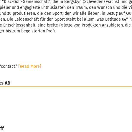
r "Disc-Golf-Gemeinschaft", die in Bergsbyn (Schweden) wächst und ge
pieler und engagierte Enthusiasten den Traum, den Wunsch und die Vi
und zu produzieren, die den Sport, den wir alle lieben, in Bezug auf Qu
. Die Leidenschaft für den Sport steht bei allem, was Latitude 64° h
e Entschlossenheit, eine breite Palette von Produkten anzubieten, die 
er bis zum begeisterten Profi.
e/contact/
[Read More]
cs AB
ff