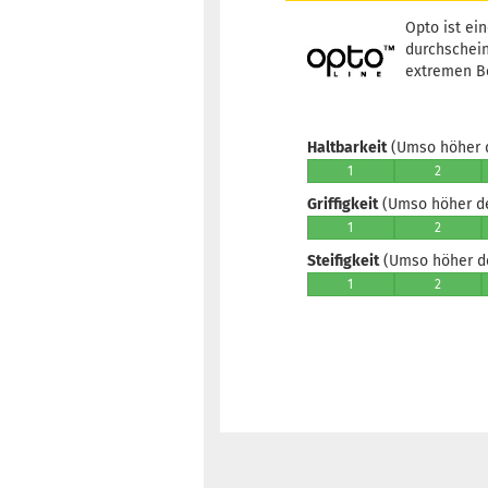
Opto ist ei
durchschein
extremen Be
Haltbarkeit
(Umso höher d
1
2
Griffigkeit
(Umso höher der
1
2
Steifigkeit
(Umso höher der
1
2