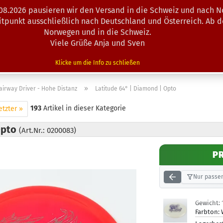
.08.2026 pausieren wir den Versand in die Schweiz und nach N
Suche...
eitpunkt ausschließlich nach Deutschland und Österreich. Ab 
Norwegen und in die Schweiz.
Viele Grüße Anja und Sven
N · MINIS
AUSRÜSTUNG
ZUBEHÖR
KÖRBE · TRAINING
Klicke um die Info zu schließen
»
airway Driver - Hohe Distanz
Latitude 64° | Diamond | Opto
193
Artikel in dieser Kategorie
etzter »
Opto
(Art.Nr.: 0200083)
P
Nur passen
Gewicht:
Farbton: