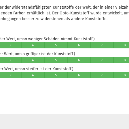
ner der widerstandsfähigsten Kunststoffe der Welt, der in einer Vielza
enden Farben erhältlich ist. Der Opto-Kunststoff wurde entwickelt, 
dingungen besser zu widerstehen als andere Kunststoffe.
er Wert, umso weniger Schäden nimmt Kunststoff.)
3
4
5
6
7
8
 Wert, umso griffiger ist der Kunststoff.)
3
4
5
6
7
8
 Wert, umso steifer ist der Kunststoff.)
3
4
5
6
7
8