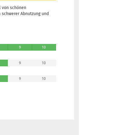
hl von schönen
um schwerer Abnutzung und
9
10
9
10
9
10