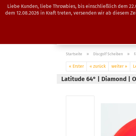
Liebe Kunden, liebe Throwbies, bis einschließlich dem 22
dem 12.08.2026 in Kraft treten, versenden wir ab diesem Z
AKTUELLES
SALES
SCHEIBE
»
»
Startseite
Discgolf Scheiben
F
« Erster
« zurück
weiter »
L
Latitude 64° | Diamond | 