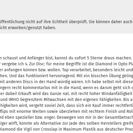
ffentlichung nicht auf ihre Echtheit überprüft. Sie können daher auc
nicht erworben/genutzt haben.
schaust und Anfänger bist, kannst du sofort 5 Sterne draus machen. 
ergebe ich 4. Zur Disc: für meine Begriffe ist die Diamond in Opto Pla
ver anfangen können bzw. wollen. Top verarbeitet, besonders leicht und
hen. Und das funktioniert hervorragend. Mit ein bisschen Übung gelin
mit anderen Discs in der Hand würdig wären. Ich habe selbst mit dies
ängern recht kommentarlos mit in die Hand, wenn es darum geht sich d
r dabei! Erkauft wird das Ganze nat. mit recht hoher Windanfälligkeit
 und IMHO begrenztem Mitwachsen mit den eigenen Fähigkeiten. Bis abe
gkeiten wird, vergeht soviel Zeit, dass sich ein Kauf immer rechtferti
rflips mit enorme Weiten sowie überziehen mit rechtem Finish und Ro
rd eben spezieller bzw. enger. Deswegen von mir in der Gesamtbetrach
ger wirft, könnte als Alternative zur Jade des selben Herstellers greif
ur Diamond die Vigil von Crosslap in Maximum Plastik aus deutscher P