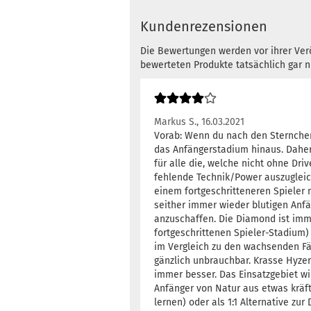
Kundenrezensionen
Die Bewertungen werden vor ihrer Verö
bewerteten Produkte tatsächlich gar 
Markus S.,
16.03.2021
Vorab: Wenn du nach den Sternchen 
das Anfängerstadium hinaus. Daher v
für alle die, welche nicht ohne Dri
fehlende Technik/Power auszugleic
einem fortgeschritteneren Spieler 
seither immer wieder blutigen Anf
anzuschaffen. Die Diamond ist imme
fortgeschrittenen Spieler-Stadium)
im Vergleich zu den wachsenden Fähi
gänzlich unbrauchbar. Krasse Hyze
immer besser. Das Einsatzgebiet wi
Anfänger von Natur aus etwas kräfti
lernen) oder als 1:1 Alternative z