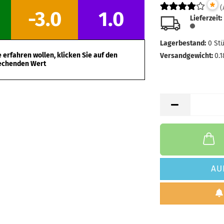
*
(
-3.0
1.0
Lieferzeit:
Lagerbestand:
0
St
erfahren wollen, klicken Sie auf den
Versandgewicht:
0.1
echenden Wert
AU