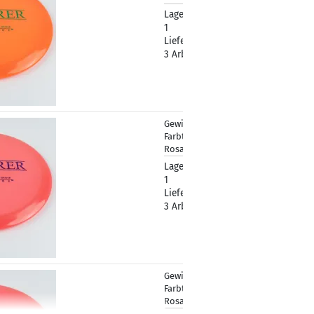
Lagerbestand:
1
Lieferzeit:
2 -
3 Arbeitstage
Gewicht:
166g
18,90 €
Farbton:
Rosa/Pink
Lagerbestand:
1
Lieferzeit:
2 -
3 Arbeitstage
Gewicht:
166g
18,90 €
Farbton:
Rosa/Pink