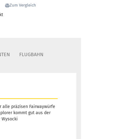
1
Zum Vergleich
Lieferzeit:
2 -
kt
3 Arbeitstage
Gewicht:
166g
18,90 €
Farbton:
NTEN
FLUGBAHN
Orange
Lagerbestand:
1
Lieferzeit:
2 -
3 Arbeitstage
ür alle präzisen Fairwaywürfe
Explorer kommt gut aus der
Gewicht:
166g
18,90 €
y Wysocki
Farbton:
Orange
Lagerbestand:
1