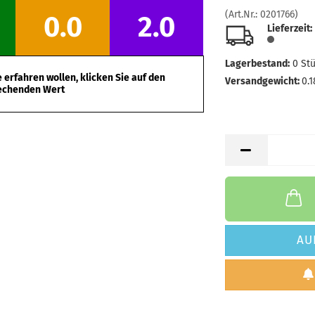
(Art.Nr.:
0201766
)
0.0
2.0
Lieferzeit:
Lagerbestand:
0
St
erfahren wollen, klicken Sie auf den
Versandgewicht:
0.1
echenden Wert
AU