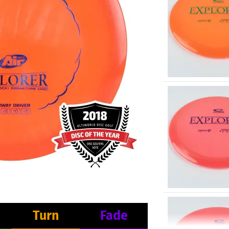
Turn
Fade