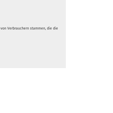
3 Arbeitstage
Gewicht:
164g
18,90 €
h von Verbrauchern stammen, die die
Farbton:
Rötlich
Lagerbestand:
3
Lieferzeit:
2 -
3 Arbeitstage
Gewicht:
164g
18,90 €
Farbton:
Gelblich
Lagerbestand:
3
Lieferzeit:
2 -
3 Arbeitstage