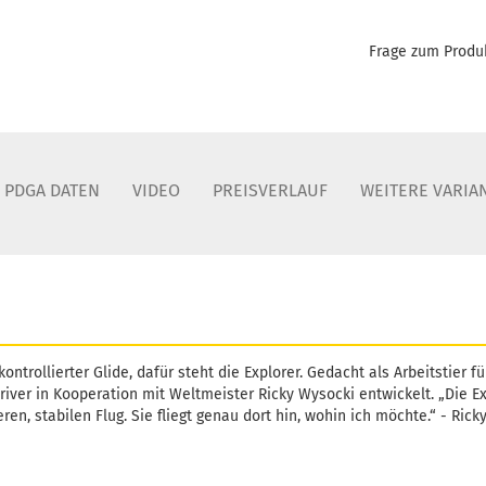
Frage zum Produ
PDGA DATEN
VIDEO
PREISVERLAUF
WEITERE VARIA
ntrollierter Glide, dafür steht die Explorer. Gedacht als Arbeitstier f
Driver in Kooperation mit Weltmeister Ricky Wysocki entwickelt. „Die 
en, stabilen Flug. Sie fliegt genau dort hin, wohin ich möchte.“ - Rick