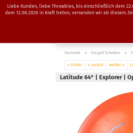
Liebe Kunden, liebe Throwbies, bis einschließlich dem 22
dem 12.08.2026 in Kraft treten, versenden wir ab diesem Z
AKTUELLES
SALES
SCHEIBE
»
»
Startseite
Discgolf Scheiben
F
« Erster
« zurück
weiter »
L
Latitude 64° | Explorer | O