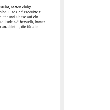
Lieferzeit:
2 -
deiht, hatten einige
3 Arbeitstage
sion, Disc-Golf-Produkte zu
alität und Klasse auf ein
atitude 64° herstellt, immer
 anzubieten, die für alle
Gewicht:
165g
18,90 €
Farbton:
Gelblich
Lagerbestand:
1
Lieferzeit:
2 -
3 Arbeitstage
Gewicht:
165g
18,90 €
Farbton:
Orange
Lagerbestand:
1