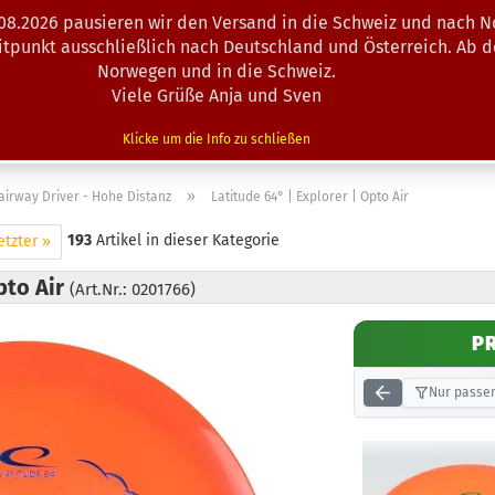
.08.2026 pausieren wir den Versand in die Schweiz und nach N
Suche...
eitpunkt ausschließlich nach Deutschland und Österreich. Ab 
Norwegen und in die Schweiz.
Viele Grüße Anja und Sven
N · MINIS
AUSRÜSTUNG
ZUBEHÖR
KÖRBE · TRAINING
Klicke um die Info zu schließen
»
airway Driver - Hohe Distanz
Latitude 64° | Explorer | Opto Air
193
Artikel in dieser Kategorie
etzter »
pto Air
(Art.Nr.: 0201766)
P
Nur passen