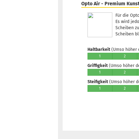
Opto Air - Premium Kunst
Für die Opt
Es wird jed
Scheiben zu
Scheiben bl
Haltbarkeit
(Umso höher d
1
2
Griffigkeit
(Umso höher der
1
2
Steifigkeit
(Umso höher der
1
2