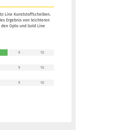
Lieferzeit:
2 -
3 Arbeitstage
to Line Kunststoffscheiben.
des Ergebnis von leichteren
n den Opto und Gold Line
Gewicht:
165g
18,90 €
Farbton:
Orange
Lagerbestand:
9
10
1
Lieferzeit:
2 -
9
10
3 Arbeitstage
9
10
Gewicht:
165g
18,90 €
Farbton:
Orange
Lagerbestand:
1
Lieferzeit:
2 -