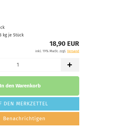
Lagerbestand:
1
Lieferzeit:
2 -
3 Arbeitstage
ück
8
kg je Stück
18,90 EUR
Gewicht:
166g
18,90 €
inkl. 19% MwSt. zzgl.
Versand
Farbton:
Rosa/Pink
Lagerbestand:
1
Lieferzeit:
2 -
In den Warenkorb
3 Arbeitstage
F DEN MERKZETTEL
Gewicht:
166g
18,90 €
Benachrichtigen
Farbton:
Orange
Lagerbestand: