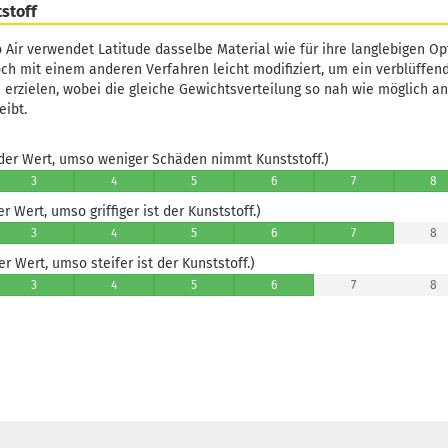
stoff
o Air verwendet Latitude dasselbe Material wie für ihre langlebigen Op
och mit einem anderen Verfahren leicht modifiziert, um ein verblüffen
 erzielen, wobei die gleiche Gewichtsverteilung so nah wie möglich a
eibt.
er Wert, umso weniger Schäden nimmt Kunststoff.)
3
4
5
6
7
8
 Wert, umso griffiger ist der Kunststoff.)
3
4
5
6
7
8
 Wert, umso steifer ist der Kunststoff.)
3
4
5
6
7
8