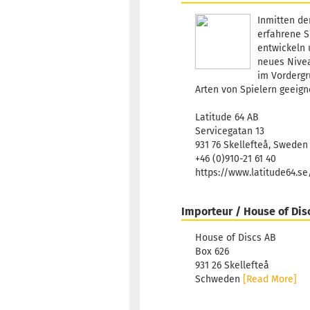
Inmitten de
erfahrene S
entwickeln 
neues Nivea
im Vordergr
Arten von Spielern geeign
Latitude 64 AB
Servicegatan 13
931 76 Skellefteå, Sweden
+46 (0)910-21 61 40
https://www.latitude64.s
Importeur / House of Dis
House of Discs AB
Box 626
931 26 Skellefteå
Schweden
[Read More]