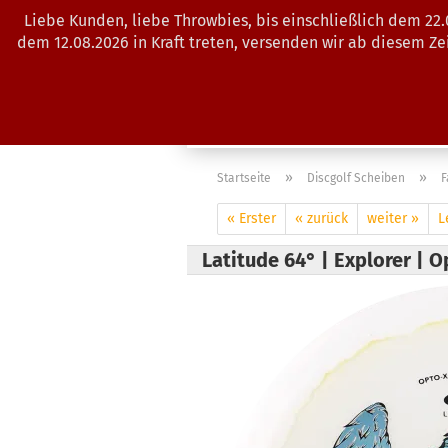
Liebe Kunden, liebe Throwbies, bis einschließlich dem 22
dem 12.08.2026 in Kraft treten, versenden wir ab diesem Z
AKTUELLES
SALES
SCHEIBE
»
»
Startseite
Discgolf Scheiben
F
« Erster
« zurück
weiter »
L
Latitude 64° | Explorer | 