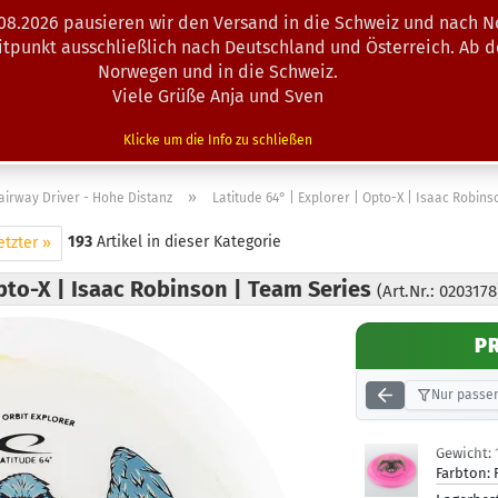
.08.2026 pausieren wir den Versand in die Schweiz und nach N
Suche...
eitpunkt ausschließlich nach Deutschland und Österreich. Ab 
Norwegen und in die Schweiz.
Viele Grüße Anja und Sven
N · MINIS
AUSRÜSTUNG
ZUBEHÖR
KÖRBE · TRAINING
Klicke um die Info zu schließen
»
airway Driver - Hohe Distanz
Latitude 64° | Explorer | Opto-X | Isaac Robin
193
Artikel in dieser Kategorie
etzter »
Opto-X | Isaac Robinson | Team Series
(Art.Nr.: 0203178
P
Nur passen
Gewicht:
Farbton: