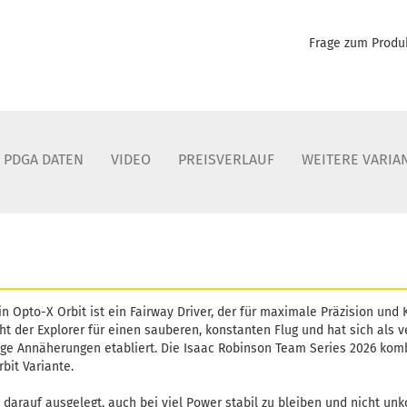
Frage zum Produ
PDGA DATEN
VIDEO
PREISVERLAUF
WEITERE VARIA
in Opto-X Orbit ist ein Fairway Driver, der für maximale Präzision und 
ht der Explorer für einen sauberen, konstanten Flug und hat sich als ve
nge Annäherungen etabliert. Die Isaac Robinson Team Series 2026 komb
bit Variante.
darauf ausgelegt, auch bei viel Power stabil zu bleiben und nicht unko