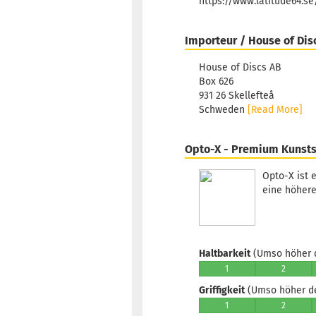
https://www.latitude64.s
Importeur / House of Dis
House of Discs AB
Box 626
931 26 Skellefteå
Schweden
[Read More]
Opto-X - Premium Kunsts
Opto-X ist 
eine höhere
Haltbarkeit
(Umso höher d
1
2
Griffigkeit
(Umso höher der
1
2