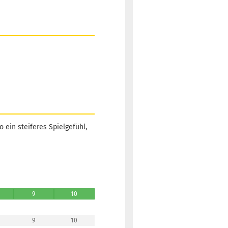
ein steiferes Spielgefühl,
9
10
9
10