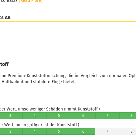
e/contact/
[Read More]
cs AB
toff
eine Premium-Kunststoffmischung, die im Vergleich zum normalen Opto 
 Haltbarkeit und stabilere Flüge bietet.
er Wert, umso weniger Schäden nimmt Kunststoff.)
3
4
5
6
7
8
 Wert, umso griffiger ist der Kunststoff.)
3
4
5
6
7
8