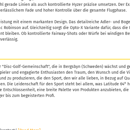
l gerade Linien als auch kontrollierte Hyzer präzise umsetzen. Der Ex
verlässlichem Fade und hoher Kontrolle über die gesamte Flugphase.
eistung mit einem markanten Design. Das detailreiche Adler- und Bog
ac Robinson auf. Gleichzeitig sorgt die Opto-X Variante dafür, dass di
nt bleiben. Ob kontrollierte Fairway-Shots oder Würfe bei windigen B
verlässig.
r "Disc-Golf-Gemeinschaft", die in Bergsbyn (Schweden) wächst und ge
pieler und engagierte Enthusiasten den Traum, den Wunsch und die Vi
und zu produzieren, die den Sport, den wir alle lieben, in Bezug auf Qu
. Die Leidenschaft für den Sport steht bei allem, was Latitude 64° h
e Entschlossenheit, eine breite Palette von Produkten anzubieten, die 
er bis zum begeisterten Profi.