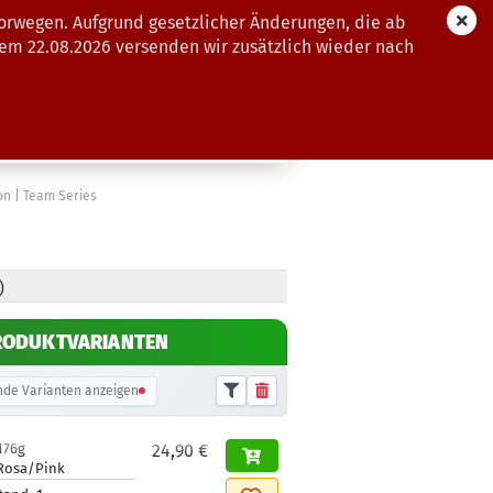
orwegen. Aufgrund gesetzlicher Änderungen, die ab
dem 22.08.2026 versenden wir zusätzlich wieder nach
GUTSCHEINE
WEITERE
son | Team Series
)
RODUKTVARIANTEN
de Varianten anzeigen
176g
24,90 €
Rosa/Pink