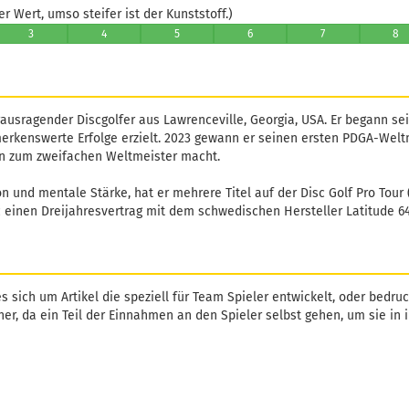
 Wert, umso steifer ist der Kunststoff.)
3
4
5
6
7
8
rausragender Discgolfer aus Lawrenceville, Georgia, USA. Er begann sei
erkenswerte Erfolge erzielt. 2023 gewann er seinen ersten PDGA-Weltm
ihn zum zweifachen Weltmeister macht.
on und mentale Stärke, hat er mehrere Titel auf der Disc Golf Pro Tour
 einen Dreijahresvertrag mit dem schwedischen Hersteller Latitude 64
s sich um Artikel die speziell für Team Spieler entwickelt, oder bedruc
her, da ein Teil der Einnahmen an den Spieler selbst gehen, um sie in i