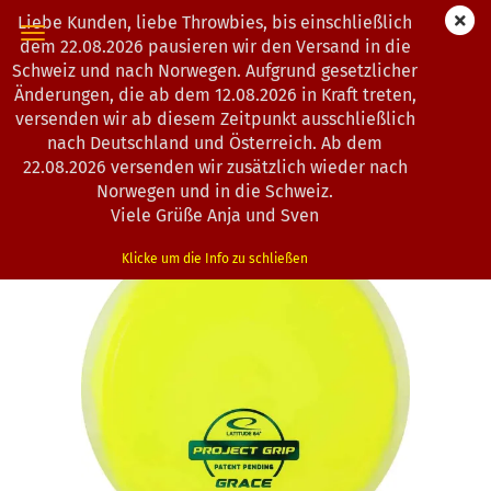
Liebe Kunden, liebe Throwbies, bis einschließlich
dem 22.08.2026 pausieren wir den Versand in die
Schweiz und nach Norwegen. Aufgrund gesetzlicher
Änderungen, die ab dem 12.08.2026 in Kraft treten,
« Erster
« zurück
weiter »
Letzter »
versenden wir ab diesem Zeitpunkt ausschließlich
130
Artikel in dieser Kategorie
nach Deutschland und Österreich. Ab dem
22.08.2026 versenden wir zusätzlich wieder nach
Latitude 64° | Grace | Project Grip
Norwegen und in die Schweiz.
(Art.Nr.:
0202965
)
Viele Grüße Anja und Sven
Klicke um die Info zu schließen