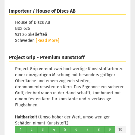
Importeur / House of Discs AB
House of Discs AB
Box 626
931 26 Skellefteå
Schweden
[Read More]
Project Grip - Premium Kunststoff
Project Grip vereint zwei hochwertige Kunststoffarten zu
einer einzigartigen Mischung mit besonders griffiger
Oberfläche und einem zugleich steifen,
drehmomentresistenten Kern. Das Ergebnis: ein sicherer
Griff, der Vertrauen in der Hand schafft, kombiniert mit
einem festen Kern für konstante und zuverlässige
Flugbahnen.
Haltbarkeit
(Umso höher der Wert, umso weniger
Schäden nimmt Kunststoff.)
1
2
3
4
5
6
7
8
9
10