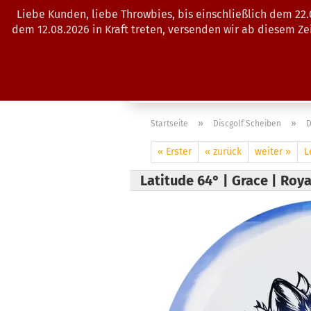
Liebe Kunden, liebe Throwbies, bis einschließlich dem 22
dem 12.08.2026 in Kraft treten, versenden wir ab diesem Z
AKTUELLES
SALES
SCHEIBE
»
»
Startseite
Discgolf Scheiben
D
« Erster
« zurück
weiter »
L
Latitude 64° | Grace | Roya