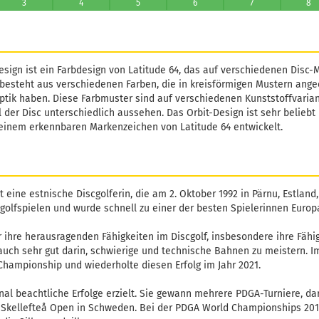
3
4
5
6
7
8
esign ist ein Farbdesign von Latitude 64, das auf verschiedenen Disc
besteht aus verschiedenen Farben, die in kreisförmigen Mustern ange
Optik haben. Diese Farbmuster sind auf verschiedenen Kunststoffvarian
 der Disc unterschiedlich aussehen. Das Orbit-Design ist sehr beliebt 
 einem erkennbaren Markenzeichen von Latitude 64 entwickelt.
 ist eine estnische Discgolferin, die am 2. Oktober 1992 in Pärnu, Estla
golfspielen und wurde schnell zu einer der besten Spielerinnen Europ
ür ihre herausragenden Fähigkeiten im Discgolf, insbesondere ihre Fähi
auch sehr gut darin, schwierige und technische Bahnen zu meistern. Im
Championship und wiederholte diesen Erfolg im Jahr 2021.
onal beachtliche Erfolge erzielt. Sie gewann mehrere PDGA-Turniere, d
 Skellefteå Open in Schweden. Bei der PDGA World Championships 201