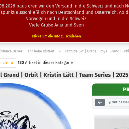
.08.2026 pausieren wir den Versand in die Schweiz und nach N
Suche...
eitpunkt ausschließlich nach Deutschland und Österreich. Ab 
Norwegen und in die Schweiz.
Viele Grüße Anja und Sven
N · MINIS
AUSRÜSTUNG
ZUBEHÖR
KÖRBE · TRAINING
Klicke um die Info zu schließen
»
istance Driver - Sehr hohe Distanz
Latitude 64° | Grace | Royal Grand | Orbit
130
Artikel in dieser Kategorie
etzter »
l Grand | Orbit | Kristin Lätt | Team Series | 202
P
Nur passen