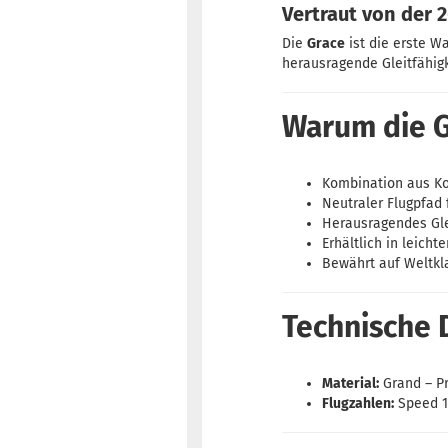
Vertraut von der 
Die
Grace
ist die erste W
herausragende Gleitfähig
Warum die Gr
Kombination aus Kon
Neutraler Flugpfad 
Herausragendes Gle
Erhältlich in leich
Bewährt auf Weltkla
Technische 
Material:
Grand – Pr
Flugzahlen:
Speed 11