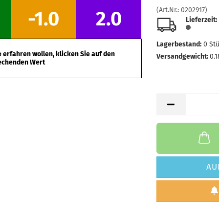
(Art.Nr.:
0202917
)
-1.0
2.0
Lieferzeit:
Lagerbestand:
0
St
erfahren wollen, klicken Sie auf den
Versandgewicht:
0.1
echenden Wert
AU