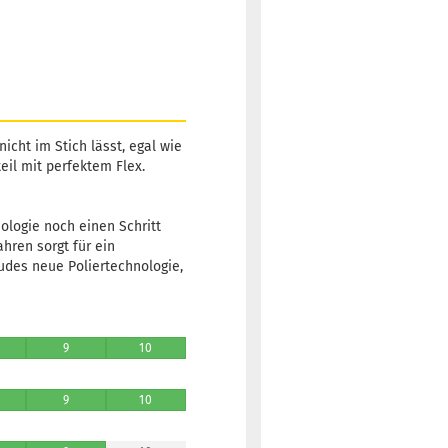
icht im Stich lässt, egal wie
eil mit perfektem Flex.
logie noch einen Schritt
hren sorgt für ein
udes neue Poliertechnologie,
9
10
9
10