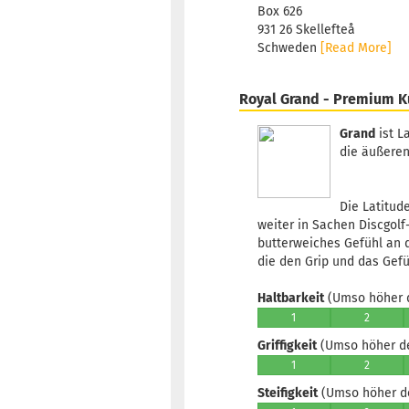
Box 626
931 26 Skellefteå
Schweden
[Read More]
Royal Grand - Premium K
Grand
ist L
die äußeren
Die Latitud
weiter in Sachen Discgolf
butterweiches Gefühl an d
die den Grip und das Gef
Haltbarkeit
(Umso höher d
1
2
Griffigkeit
(Umso höher der
1
2
Steifigkeit
(Umso höher der