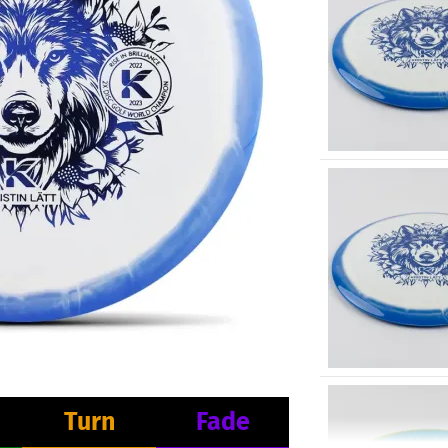
Turn
Fade