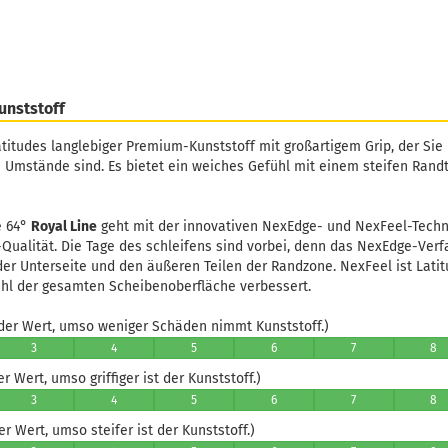
unststoff
atitudes langlebiger Premium-Kunststoff mit großartigem Grip, der Sie n
 Umstände sind. Es bietet ein weiches Gefühl mit einem steifen Randt
e 64°
Royal Line
geht mit der innovativen NexEdge- und NexFeel-Techno
-Qualität. Die Tage des schleifens sind vorbei, denn das NexEdge-Verfa
er Unterseite und den äußeren Teilen der Randzone. NexFeel ist Latit
ühl der gesamten Scheibenoberfläche verbessert.
er Wert, umso weniger Schäden nimmt Kunststoff.)
3
4
5
6
7
8
 Wert, umso griffiger ist der Kunststoff.)
3
4
5
6
7
8
 Wert, umso steifer ist der Kunststoff.)