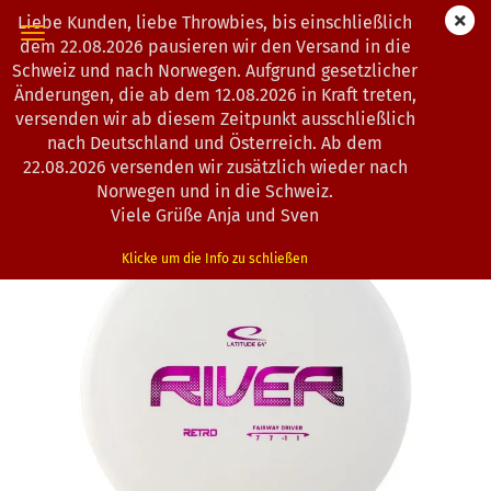
Liebe Kunden, liebe Throwbies, bis einschließlich
dem 22.08.2026 pausieren wir den Versand in die
Schweiz und nach Norwegen. Aufgrund gesetzlicher
Änderungen, die ab dem 12.08.2026 in Kraft treten,
« Erster
« zurück
weiter »
Letzter »
versenden wir ab diesem Zeitpunkt ausschließlich
193
Artikel in dieser Kategorie
nach Deutschland und Österreich. Ab dem
22.08.2026 versenden wir zusätzlich wieder nach
Latitude 64° | River | Retro | CS
Norwegen und in die Schweiz.
(Art.Nr.:
0202538
)
Viele Grüße Anja und Sven
Klicke um die Info zu schließen