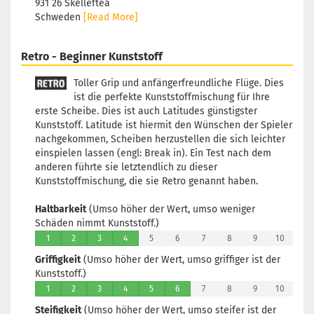
931 26 Skellefteå
Schweden
[Read More]
Retro - Beginner Kunststoff
Toller Grip und anfängerfreundliche Flüge. Dies
ist die perfekte Kunststoffmischung für Ihre
erste Scheibe. Dies ist auch Latitudes günstigster
Kunststoff. Latitude ist hiermit den Wünschen der Spieler
nachgekommen, Scheiben herzustellen die sich leichter
einspielen lassen (engl: Break in). Ein Test nach dem
anderen führte sie letztendlich zu dieser
Kunststoffmischung, die sie Retro genannt haben.
Haltbarkeit
(Umso höher der Wert, umso weniger
Schäden nimmt Kunststoff.)
1
2
3
4
5
6
7
8
9
10
Griffigkeit
(Umso höher der Wert, umso griffiger ist der
Kunststoff.)
1
2
3
4
5
6
7
8
9
10
Steifigkeit
(Umso höher der Wert, umso steifer ist der