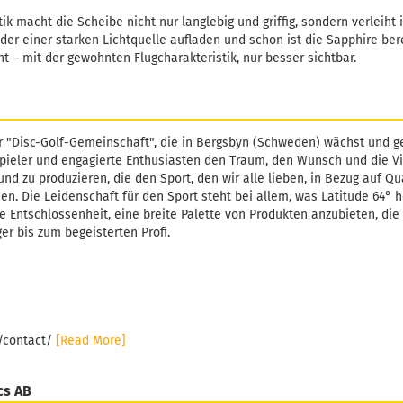
k macht die Scheibe nicht nur langlebig und griffig, sondern verleiht i
er einer starken Lichtquelle aufladen und schon ist die Sapphire bere
– mit der gewohnten Flugcharakteristik, nur besser sichtbar.
r "Disc-Golf-Gemeinschaft", die in Bergsbyn (Schweden) wächst und ge
pieler und engagierte Enthusiasten den Traum, den Wunsch und die Vi
und zu produzieren, die den Sport, den wir alle lieben, in Bezug auf Qu
. Die Leidenschaft für den Sport steht bei allem, was Latitude 64° h
e Entschlossenheit, eine breite Palette von Produkten anzubieten, die 
er bis zum begeisterten Profi.
e/contact/
[Read More]
cs AB