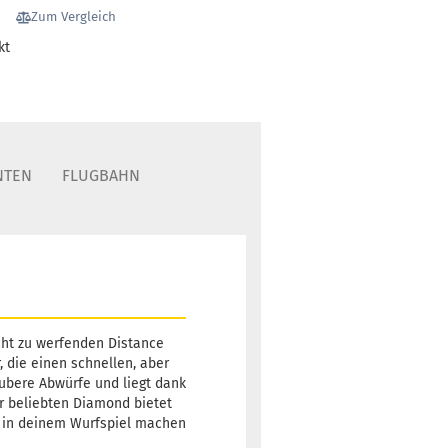
Türkis
Zum Vergleich
rbe:
Türkis
tand:
1
kt
t:
2 - 3 Arbeitstage
164g
23,90 €
Türkis
rbe:
Türkis
tand:
1
NTEN
FLUGBAHN
t:
2 - 3 Arbeitstage
164g
23,90 €
Türkis
rbe:
Türkis
tand:
1
t:
2 - 3 Arbeitstage
cht zu werfenden Distance
, die einen schnellen, aber
aubere Abwürfe und liegt dank
r beliebten Diamond bietet
tt in deinem Wurfspiel machen