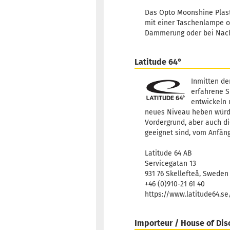
Das Opto Moonshine Plasti
mit einer Taschenlampe od
Dämmerung oder bei Nacht 
Latitude 64°
Inmitten de
erfahrene S
entwickeln 
neues Niveau heben würden
Vordergrund, aber auch di
geeignet sind, vom Anfäng
Latitude 64 AB
Servicegatan 13
931 76 Skellefteå, Sweden
+46 (0)910-21 61 40
https://www.latitude64.s
Importeur / House of Dis