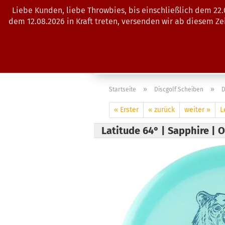
Liebe Kunden, liebe Throwbies, bis einschließlich dem 22
dem 12.08.2026 in Kraft treten, versenden wir ab diesem Z
AKTUELLES
SALES
SCHEIBE
»
»
Startseite
Discgolf Scheiben
D
« Erster
« zurück
weiter »
L
Latitude 64° | Sapphire |