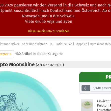
.08.2026 pausieren wir den Versand in die Schweiz und nach N
Suche...
eitpunkt ausschließlich nach Deutschland und Österreich. Ab 
Norwegen und in die Schweiz.
Viele Grüße Anja und Sven
N · MINIS
AUSRÜSTUNG
ZUBEHÖR
KÖRBE · TRAINING
Klicke um die Info zu schließen
»
istance Driver - Sehr hohe Distanz
Latitude 64° | Sapphire | Opto Moonshin
130
Artikel in dieser Kategorie
etzter »
 Opto Moonshine
(Art.Nr.: 0203011)
P
Nur passen
Gewicht:
Farbton:
Leuchtfa