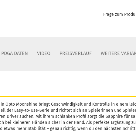
Farbton:
Leuchtfa
Lagerbes
Frage zum Produ
Lieferzei
Gewicht:
Farbton:
Leuchtfa
Lagerbes
PDGA DATEN
VIDEO
PREISVERLAUF
WEITERE VARIA
Lieferzei
Gewicht:
Farbton:
Leuchtfa
Lagerbes
Lieferzei
 in Opto Moonshine bringt Geschwindigkeit und Kontrolle in einem lei
eil der Easy-to-Use-Serie und richtet sich an Spielerinnen und Spieler
n Driver suchen. Mit ihrem schlanken Profil sorgt die Sapphire für s
 bei kleineren Händen sicher in der Hand. Als perfekte Ergänzung zu
d etwas mehr Stabilität – genau richtig, wenn du den nächsten Schri