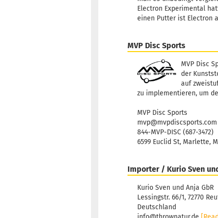
Electron Experimental hat
einen Putter ist Electron 
MVP Disc Sports
MVP Disc Sp
der Kunststo
auf zweistu
zu implementieren, um de
MVP Disc Sports
mvp@mvpdiscsports.com
844-MVP-DISC (687-3472)
6599 Euclid St, Marlette, 
Importer / Kurio Sven un
Kurio Sven und Anja GbR
Lessingstr. 66/1, 72770 Reu
Deutschland
info@thrownatur.de
[Rea