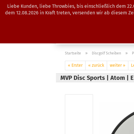
Liebe Kunden, liebe Throwbies, bis einschließlich dem 22
dem 12.08.2026 in Kraft treten, versenden wir ab diesem Z
AKTUELLES
SALES
SCHEIBE
»
»
Startseite
Discgolf Scheiben
P
« Erster
« zurück
weiter »
L
MVP Disc Sports | Atom | E