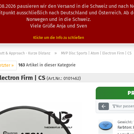
.08.2026 pausieren wir den Versand in die Schweiz und nach N
Suche...
eitpunkt ausschließlich nach Deutschland und Österreich. Ab 
Norwegen und in die Schweiz.
Viele Grüße Anja und Sven
N · MINIS
AUSRÜSTUNG
ZUBEHÖR
KÖRBE · TRAINING
Klicke um die Info zu schließen
»
utt & Approach - Kurze Distanz
MVP Disc Sports | Atom | Electron Firm | CS
163
Artikel in dieser Kategorie
etzter »
lectron Firm | CS
(Art.Nr.: 0101462)
P
Nur passen
Gewicht:
Farbton: