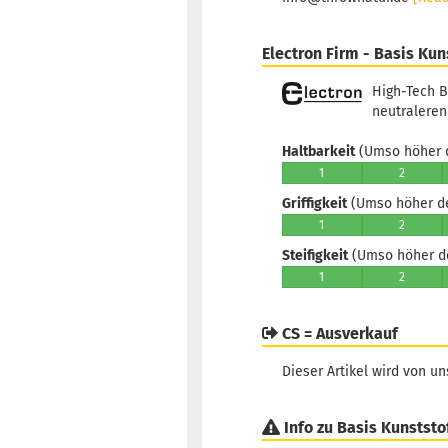
Electron Firm - Basis Kun
High-Tech B
neutraleren 
Haltbarkeit
(Umso höher d
1
2
Griffigkeit
(Umso höher der
1
2
Steifigkeit
(Umso höher der
1
2
CS = Ausverkauf
Dieser Artikel wird von u
Info zu Basis Kunststo