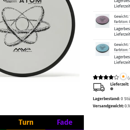
Lagerbes
Lieferzei
Gewicht:
Farbton:
Lagerbes
Lieferzei
Gewicht:
Farbton:
Lagerbes
Lieferzei
*
(
Lieferzeit:
Lagerbestand:
0
St
Versandgewicht:
0.1
Turn
Fade