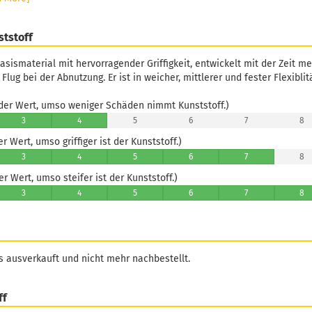
ststoff
asismaterial mit hervorragender Griffigkeit, entwickelt mit der Zeit m
Flug bei der Abnutzung. Er ist in weicher, mittlerer und fester Flexiblitä
er Wert, umso weniger Schäden nimmt Kunststoff.)
3
4
5
6
7
8
 Wert, umso griffiger ist der Kunststoff.)
3
4
5
6
7
8
 Wert, umso steifer ist der Kunststoff.)
3
4
5
6
7
8
ns ausverkauft und nicht mehr nachbestellt.
ff