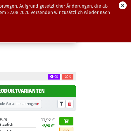
orwegen. Aufgrund gesetzlicher Änderungen, die ab
dem 22.08.2026 versenden wir zusätzlich wieder nach
GUTSCHEINE
WEITERE
CS
-20%
RODUKTVARIANTEN
de Varianten anzeigen
167g
11,92 €
Bläulich
-2,98 €*