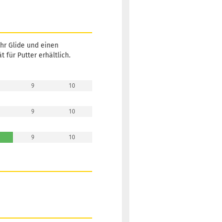
ehr Glide und einen
t für Putter erhältlich.
9
10
9
10
9
10