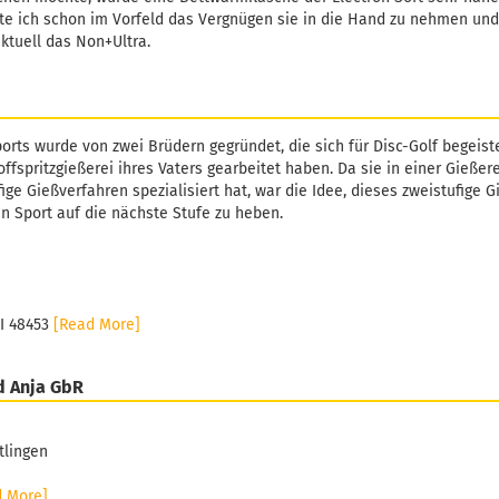
te ich schon im Vorfeld das Vergnügen sie in die Hand zu nehmen und b
aktuell das Non+Ultra.
orts wurde von zwei Brüdern gegründet, die sich für Disc-Golf begeiste
ffspritzgießerei ihres Vaters gearbeitet haben. Da sie in einer Gießer
fige Gießverfahren spezialisiert hat, war die Idee, dieses zweistufige 
n Sport auf die nächste Stufe zu heben.
MI 48453
[Read More]
d Anja GbR
tlingen
d More]