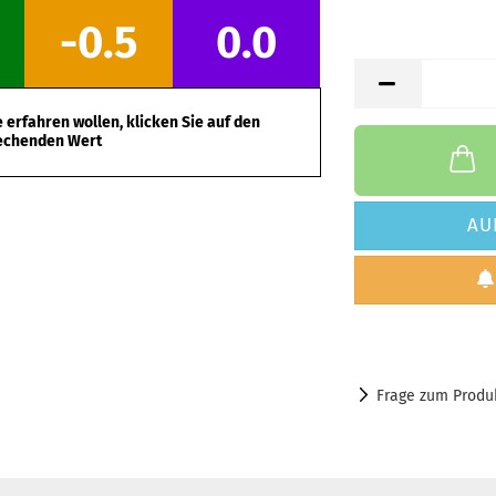
-0.5
0.0
erfahren wollen, klicken Sie auf den
echenden Wert
AU
Frage zum Produ