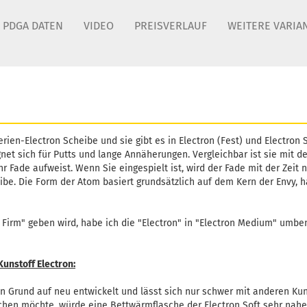
PDGA DATEN
VIDEO
PREISVERLAUF
WEITERE VARIA
erien-Electron Scheibe und sie gibt es in Electron (Fest) und Electron S
ignet sich für Putts und lange Annäherungen. Vergleichbar ist sie mit d
Fade aufweist. Wenn Sie eingespielt ist, wird der Fade mit der Zeit 
ibe. Die Form der Atom basiert grundsätzlich auf dem Kern der Envy, 
 Firm" geben wird, habe ich die "Electron" in "Electron Medium" umbe
unstoff Electron:
von Grund auf neu entwickelt und lässt sich nur schwer mit anderen Ku
chen möchte, würde eine Bettwärmflasche der Electron Soft sehr nah