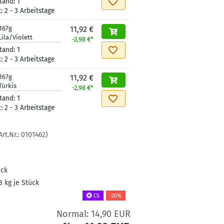
tand:
1
t:
2 - 3 Arbeitstage
167g
11,92 €
Lila/Violett
-2,98 €*
tand:
1
t:
2 - 3 Arbeitstage
167g
11,92 €
Türkis
-2,98 €*
tand:
1
t:
2 - 3 Arbeitstage
Art.Nr.:
0101462
)
ück
8
kg je Stück
CS
-20%
Normal: 14,90 EUR