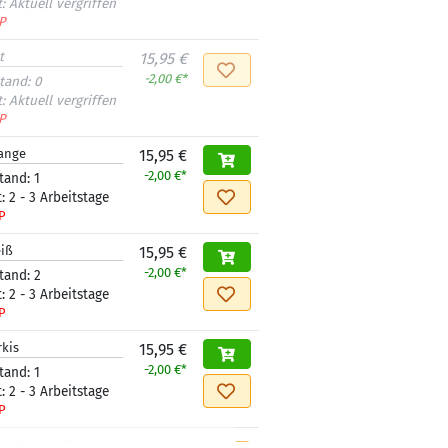
t:
Aktuell vergriffen
P
t
15,95 €
-2,00 €*
tand:
0
t:
Aktuell vergriffen
P
ange
15,95 €
-2,00 €*
tand:
1
t:
2 - 3 Arbeitstage
P
iß
15,95 €
-2,00 €*
tand:
2
t:
2 - 3 Arbeitstage
P
rkis
15,95 €
-2,00 €*
tand:
1
t:
2 - 3 Arbeitstage
P
ght Cobalt/Midnight
17,95 €