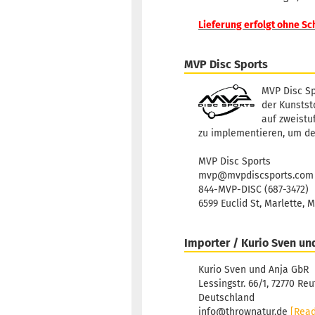
Lieferung erfolgt ohne Sc
MVP Disc Sports
MVP Disc Sp
der Kunststo
auf zweistu
zu implementieren, um de
MVP Disc Sports
mvp@mvpdiscsports.com
844-MVP-DISC (687-3472)
6599 Euclid St, Marlette, 
Importer / Kurio Sven un
Kurio Sven und Anja GbR
Lessingstr. 66/1, 72770 Reu
Deutschland
info@thrownatur.de
[Rea