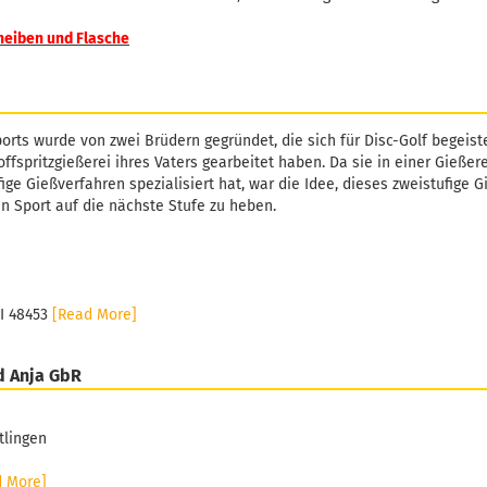
heiben und Flasche
orts wurde von zwei Brüdern gegründet, die sich für Disc-Golf begeiste
ffspritzgießerei ihres Vaters gearbeitet haben. Da sie in einer Gießer
fige Gießverfahren spezialisiert hat, war die Idee, dieses zweistufige 
n Sport auf die nächste Stufe zu heben.
MI 48453
[Read More]
d Anja GbR
tlingen
d More]