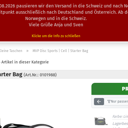
.08.2026 pausieren wir den Versand in die Schweiz und nach N
Suche...
eitpunkt ausschließlich nach Deutschland und Österreich. Ab 
Norwegen und in die Schweiz.
Viele Grüße Anja und Sven
N · MINIS
AUSRÜSTUNG
ZUBEHÖR
KÖRBE · TRAINING
Klicke um die Info zu schließen
»
Kleine Taschen
MVP Disc Sports | Cell | Starter Bag
6
Artikel in dieser Kategorie
tarter Bag
(Art.Nr.: 0101988)
P
Nur passen
Farbe:
Li
Lagerbes