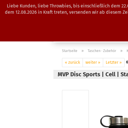
Liebe Kunden, liebe Throwbies, bis einschließlich dem 22
dem 12.08.2026 in Kraft treten, versenden wir ab diesem Z
AKTUELLES
SALES
SCHEIBE
»
»
Startseite
Taschen · Zubehör
« zurück
weiter »
Letzter »
MVP Disc Sports | Cell | S