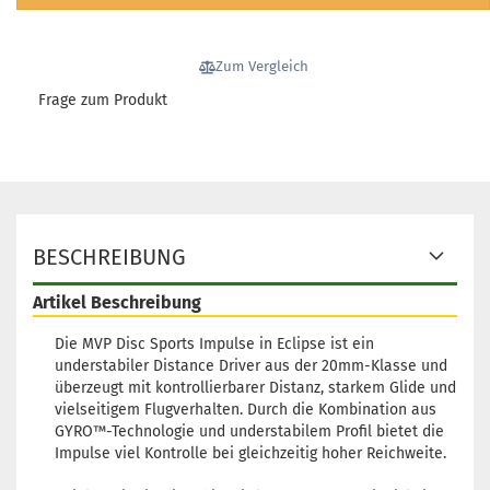
Gewicht:
171g
23,90 €
Farbton:
Grün leuchtend
Lagerbestand:
1
Zum Vergleich
Lieferzeit:
2 - 3 Arbeitstage
Frage zum Produkt
Gewicht:
167g
23,90 €
Farbton:
Grün leuchtend
Lagerbestand:
1
Lieferzeit:
2 - 3 Arbeitstage
Gewicht:
167g
BESCHREIBUNG
23,90 €
Farbton:
Grün leuchtend
Lagerbestand:
1
Artikel Beschreibung
Lieferzeit:
2 - 3 Arbeitstage
Die MVP Disc Sports Impulse in Eclipse ist ein
understabiler Distance Driver aus der 20mm-Klasse und
Gewicht:
167g
23,90 €
Farbton:
Grün leuchtend
überzeugt mit kontrollierbarer Distanz, starkem Glide und
vielseitigem Flugverhalten. Durch die Kombination aus
Lagerbestand:
1
GYRO™-Technologie und understabilem Profil bietet die
Lieferzeit:
2 - 3 Arbeitstage
Impulse viel Kontrolle bei gleichzeitig hoher Reichweite.
Gewicht:
167g