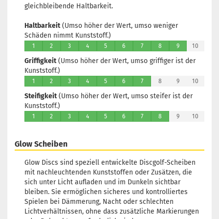
gleichbleibende Haltbarkeit.
Haltbarkeit
(Umso höher der Wert, umso weniger
Schäden nimmt Kunststoff.)
1
2
3
4
5
6
7
8
9
10
Griffigkeit
(Umso höher der Wert, umso griffiger ist der
Kunststoff.)
1
2
3
4
5
6
7
8
9
10
Steifigkeit
(Umso höher der Wert, umso steifer ist der
Kunststoff.)
1
2
3
4
5
6
7
8
9
10
Glow Scheiben
Glow Discs sind speziell entwickelte Discgolf-Scheiben
mit nachleuchtenden Kunststoffen oder Zusätzen, die
sich unter Licht aufladen und im Dunkeln sichtbar
bleiben. Sie ermöglichen sicheres und kontrolliertes
Spielen bei Dämmerung, Nacht oder schlechten
Lichtverhältnissen, ohne dass zusätzliche Markierungen