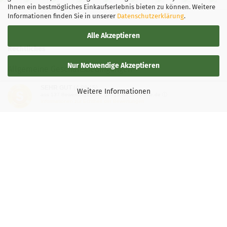
Ihnen ein bestmögliches Einkaufserlebnis bieten zu können. Weitere
Informationen finden Sie in unserer
Datenschutzerklärung
.
Alle Akzeptieren
Rechtliches
Nur Notwendige Akzeptieren
Allgemeine Geschäftsbedingungen
SEHR GUT
(4.88 / 5)
Widerrufsbelehrung
Weitere Informationen
aus
137
Bewertungen bei: google.de, shopvote.de ⓘ
Informationen zur Echtheit der Bewertungen
Versand- & Zahlungsbedingungen
Privatsphäre und Datenschutz
Teilnahmebedingung-Gewinnspiele
Vertrag widerrufen
Mehr über...