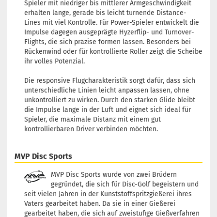
23,90 €
Spieler mit niedriger bis mittlerer Armgeschwindigkeit
Farbton:
Grün leuchtend
erhalten lange, gerade bis leicht turnende Distance-
Lagerbestand:
1
Lines mit viel Kontrolle. Für Power-Spieler entwickelt die
Lieferzeit:
2 - 3 Arbeitstage
Impulse dagegen ausgeprägte Hyzerflip- und Turnover-
Flights, die sich präzise formen lassen. Besonders bei
Gewicht:
165g
Rückenwind oder für kontrollierte Roller zeigt die Scheibe
23,90 €
Farbton:
Grün leuchtend
ihr volles Potenzial.
Lagerbestand:
1
Lieferzeit:
2 - 3 Arbeitstage
Die responsive Flugcharakteristik sorgt dafür, dass sich
unterschiedliche Linien leicht anpassen lassen, ohne
unkontrolliert zu wirken. Durch den starken Glide bleibt
die Impulse lange in der Luft und eignet sich ideal für
Spieler, die maximale Distanz mit einem gut
kontrollierbaren Driver verbinden möchten.
MVP Disc Sports
MVP Disc Sports wurde von zwei Brüdern
gegründet, die sich für Disc-Golf begeistern und
seit vielen Jahren in der Kunststoffspritzgießerei ihres
Vaters gearbeitet haben. Da sie in einer Gießerei
gearbeitet haben, die sich auf zweistufige Gießverfahren