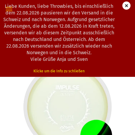
Liebe Kunden, liebe Throwbies, bis einschließlich
dem 22.08.2026 pausieren wir den Versand in die
Schweiz und nach Norwegen. Aufgrund gesetzlicher
Änderungen, die ab dem 12.08.2026 in Kraft treten,
« Erster
« zurück
weiter »
Letzter »
versenden wir ab diesem Zeitpunkt ausschließlich
130
Artikel in dieser Kategorie
nach Deutschland und Österreich. Ab dem
22.08.2026 versenden wir zusätzlich wieder nach
MVP Disc Sports | Impulse | Eclipse
Norwegen und in die Schweiz.
(Art.Nr.:
0103221
)
Viele Grüße Anja und Sven
Klicke um die Info zu schließen