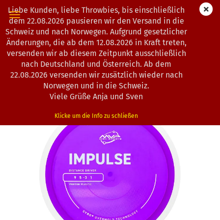
Liebe Kunden, liebe Throwbies, bis einschließlich
dem 22.08.2026 pausieren wir den Versand in die
Schweiz und nach Norwegen. Aufgrund gesetzlicher
Änderungen, die ab dem 12.08.2026 in Kraft treten,
« Erster
« zurück
weiter »
Letzter »
versenden wir ab diesem Zeitpunkt ausschließlich
193
Artikel in dieser Kategorie
nach Deutschland und Österreich. Ab dem
22.08.2026 versenden wir zusätzlich wieder nach
MVP Disc Sports | Impulse | Proton
Norwegen und in die Schweiz.
(Art.Nr.:
0103155
)
Viele Grüße Anja und Sven
Klicke um die Info zu schließen