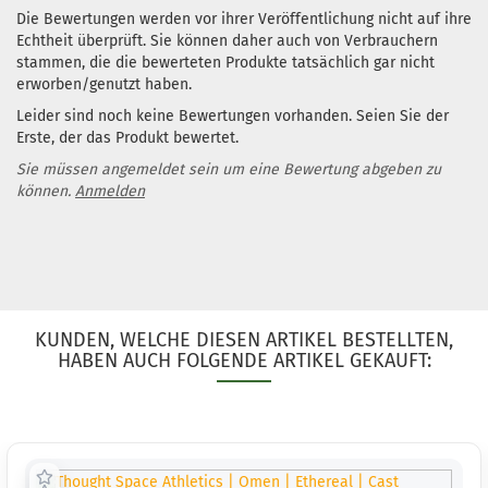
1
Die Bewertungen werden vor ihrer Veröffentlichung nicht auf ihre
Lieferze
Echtheit überprüft. Sie können daher auch von Verbrauchern
3 Arbeit
stammen, die die bewerteten Produkte tatsächlich gar nicht
erworben/genutzt haben.
Leider sind noch keine Bewertungen vorhanden. Seien Sie der
Erste, der das Produkt bewertet.
Gewicht
Sie müssen angemeldet sein um eine Bewertung abgeben zu
Farbton:
können.
Anmelden
Türkis
Lagerbe
1
Lieferze
3 Arbeit
Gewicht
KUNDEN, WELCHE DIESEN ARTIKEL BESTELLTEN,
Farbton:
HABEN AUCH FOLGENDE ARTIKEL GEKAUFT:
Rosa/P
Lagerbe
1
Lieferze
3 Arbeit