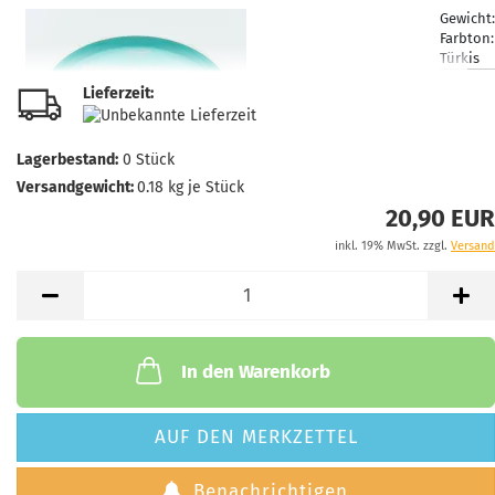
Gewicht
Farbton:
Türkis
Lagerbe
Lieferzeit:
1
Lieferze
3 Arbeit
Lagerbestand:
0
Stück
Versandgewicht:
0.18
kg je Stück
20,90 EUR
inkl. 19% MwSt. zzgl.
Versand
Gewicht
Farbton:
Gelblic
Lagerbe
1
Lieferze
In den Warenkorb
3 Arbeit
AUF DEN MERKZETTEL
Benachrichtigen