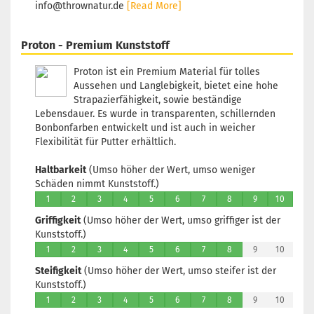
info@thrownatur.de
[Read More]
Lagerbe
1
Lieferze
Proton - Premium Kunststoff
3 Arbeit
Proton ist ein Premium Material für tolles
Aussehen und Langlebigkeit, bietet eine hohe
Strapazierfähigkeit, sowie beständige
Lebensdauer. Es wurde in transparenten, schillernden
Gewicht
Bonbonfarben entwickelt und ist auch in weicher
Farbton:
Flexibilität für Putter erhältlich.
Orange
Lagerbe
Haltbarkeit
(Umso höher der Wert, umso weniger
1
Schäden nimmt Kunststoff.)
Lieferze
1
2
3
4
5
6
7
8
9
10
3 Arbeit
Griffigkeit
(Umso höher der Wert, umso griffiger ist der
Kunststoff.)
1
2
3
4
5
6
7
8
9
10
Steifigkeit
(Umso höher der Wert, umso steifer ist der
Gewicht
Kunststoff.)
Farbton:
1
2
3
4
5
6
7
8
9
10
Rosa/P