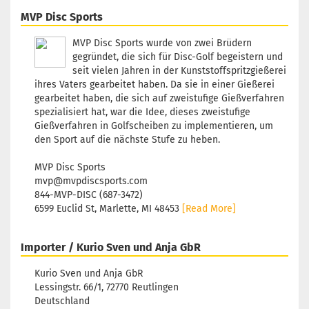
Orange
MVP Disc Sports
Lagerbe
1
MVP Disc Sports wurde von zwei Brüdern
Lieferze
gegründet, die sich für Disc-Golf begeistern und
3 Arbeit
seit vielen Jahren in der Kunststoffspritzgießerei
ihres Vaters gearbeitet haben. Da sie in einer Gießerei
gearbeitet haben, die sich auf zweistufige Gießverfahren
spezialisiert hat, war die Idee, dieses zweistufige
Gießverfahren in Golfscheiben zu implementieren, um
Gewicht
den Sport auf die nächste Stufe zu heben.
Farbton:
Grünlic
MVP Disc Sports
Lagerbe
mvp@mvpdiscsports.com
1
844-MVP-DISC (687-3472)
Lieferze
6599 Euclid St, Marlette, MI 48453
[Read More]
3 Arbeit
Importer / Kurio Sven und Anja GbR
Kurio Sven und Anja GbR
Gewicht
Lessingstr. 66/1, 72770 Reutlingen
Farbton:
Deutschland
Bläulic