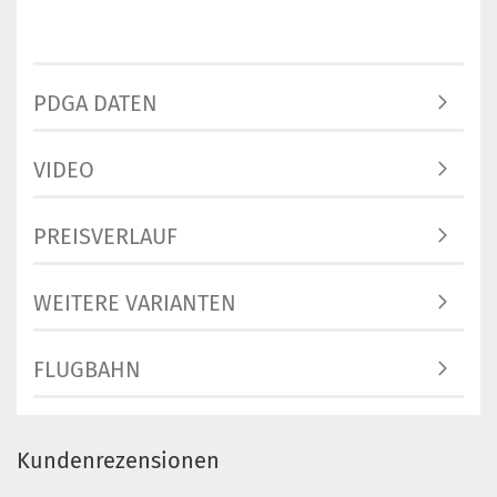
Lagerbe
1
Lieferze
3 Arbeit
PDGA DATEN
VIDEO
Gewicht
Farbton:
Bläulic
PREISVERLAUF
Lagerbe
1
Lieferze
WEITERE VARIANTEN
3 Arbeit
FLUGBAHN
Gewicht
Farbton:
Kundenrezensionen
Lila/Vio
Lagerbe