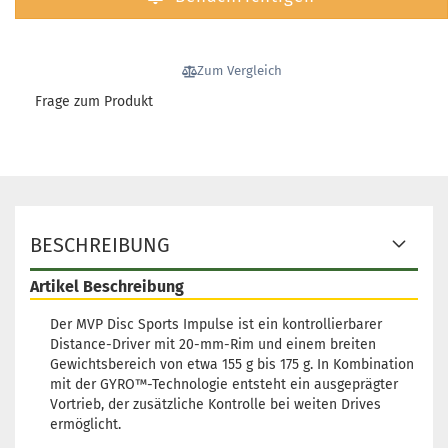
Gewicht
Farbton:
Bläulic
Lagerbe
Zum Vergleich
1
Frage zum Produkt
Lieferze
3 Arbeit
Gewicht
Farbton:
BESCHREIBUNG
Türkis
Lagerbe
Artikel Beschreibung
1
Lieferze
Der MVP Disc Sports Impulse ist ein kontrollierbarer
3 Arbeit
Distance-Driver mit 20-mm-Rim und einem breiten
Gewichtsbereich von etwa 155 g bis 175 g. In Kombination
mit der GYRO™-Technologie entsteht ein ausgeprägter
Vortrieb, der zusätzliche Kontrolle bei weiten Drives
ermöglicht.
Gewicht