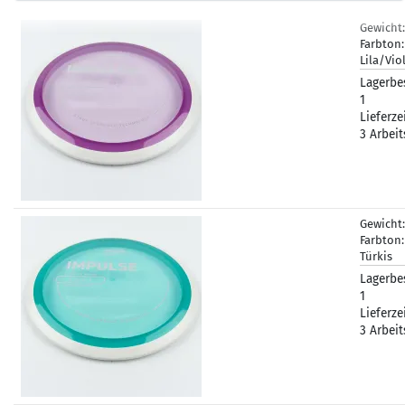
Gewicht
Farbton:
Lila/Vio
Lagerbe
1
Lieferze
3 Arbeit
Gewicht
Farbton:
Türkis
Lagerbe
1
Lieferze
3 Arbeit