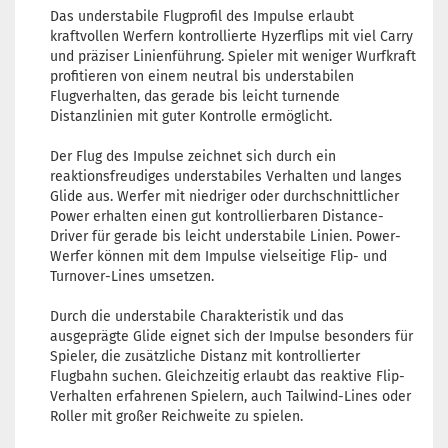
Farbton:
Das understabile Flugprofil des Impulse erlaubt
Bläulic
kraftvollen Werfern kontrollierte Hyzerflips mit viel Carry
Lagerbe
und präziser Linienführung. Spieler mit weniger Wurfkraft
1
profitieren von einem neutral bis understabilen
Lieferze
Flugverhalten, das gerade bis leicht turnende
3 Arbeit
Distanzlinien mit guter Kontrolle ermöglicht.
Der Flug des Impulse zeichnet sich durch ein
reaktionsfreudiges understabiles Verhalten und langes
Glide aus. Werfer mit niedriger oder durchschnittlicher
Gewicht
Power erhalten einen gut kontrollierbaren Distance-
Farbton:
Driver für gerade bis leicht understabile Linien. Power-
Lila/Vio
Werfer können mit dem Impulse vielseitige Flip- und
Lagerbe
Turnover-Lines umsetzen.
1
Lieferze
Durch die understabile Charakteristik und das
3 Arbeit
ausgeprägte Glide eignet sich der Impulse besonders für
Spieler, die zusätzliche Distanz mit kontrollierter
Flugbahn suchen. Gleichzeitig erlaubt das reaktive Flip-
Verhalten erfahrenen Spielern, auch Tailwind-Lines oder
Roller mit großer Reichweite zu spielen.
Gewicht
Farbton: