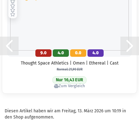
Gewicht
Farbton:
Gelblic
Lagerbe
1
Lieferze
3 Arbeit
9.0
4.0
0.0
4.0
Thought Space Athletics | Omen | Ethereal | Cast
Normal: 21,90 EUR
Nur 16,43 EUR
Zum Vergleich
Diesen Artikel haben wir am Freitag, 13. März 2026 um 10:19 in
den Shop aufgenommen.