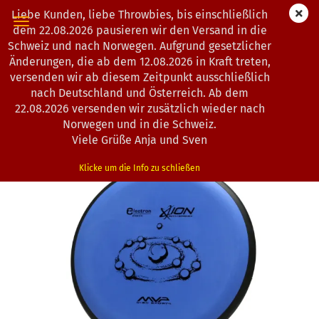
Liebe Kunden, liebe Throwbies, bis einschließlich
dem 22.08.2026 pausieren wir den Versand in die
Schweiz und nach Norwegen. Aufgrund gesetzlicher
Änderungen, die ab dem 12.08.2026 in Kraft treten,
« Erster
« zurück
weiter »
Letzter »
versenden wir ab diesem Zeitpunkt ausschließlich
163
Artikel in dieser Kategorie
nach Deutschland und Österreich. Ab dem
22.08.2026 versenden wir zusätzlich wieder nach
MVP Disc Sports | Ion | Electron Medium | CS
Norwegen und in die Schweiz.
(Art.Nr.:
0101091
)
Viele Grüße Anja und Sven
Klicke um die Info zu schließen