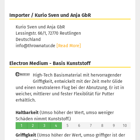
Importer / Kurio Sven und Anja GbR
Kurio Sven und Anja GbR
Lessingstr. 66/1, 72770 Reutlingen
Deutschland
info@thrownatur.de
[Read More]
Electron Medium - Basis Kunststoff
High-Tech Basismaterial mit hervorragender
Griffigkeit, entwickelt mit der Zeit mehr Glide
und einen neutraleren Flug bei der Abnutzung. Er ist in
weicher, mittlerer und fester Flexiblität für Putter
erhältlich.
Haltbarkeit
(Umso höher der Wert, umso weniger
Schäden nimmt Kunststoff.)
1
2
3
4
5
6
7
8
9
10
Griffigkeit
(Umso höher der Wert, umso griffiger ist der