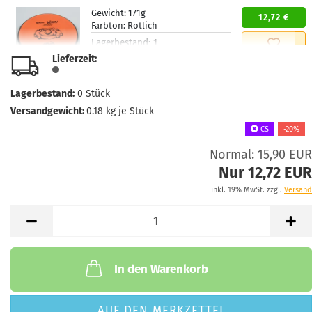
Gewicht:
171g
12,72 €
Farbton:
Rötlich
Lagerbestand:
1
Lieferzeit:
2 - 3 Arbeitstage
Lieferzeit:
Gewicht:
171g
Lagerbestand:
0
Stück
12,72 €
Farbton:
Bläulich
Versandgewicht:
0.18
kg je Stück
Lagerbestand:
1
CS
-20%
Lieferzeit:
2 - 3 Arbeitstage
Normal: 15,90 EUR
Nur 12,72 EUR
inkl. 19% MwSt. zzgl.
Versand
In den Warenkorb
AUF DEN MERKZETTEL