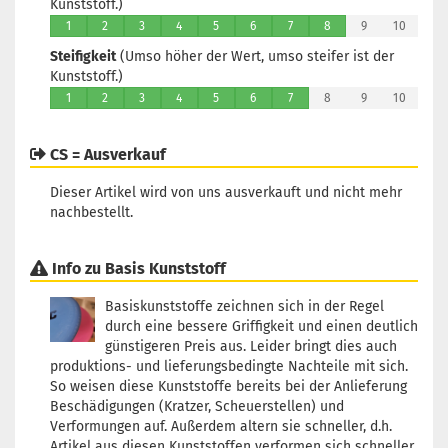
Kunststoff.)
1
2
3
4
5
6
7
8
9
10
Steifigkeit
(Umso höher der Wert, umso steifer ist der
Kunststoff.)
1
2
3
4
5
6
7
8
9
10
CS = Ausverkauf
Dieser Artikel wird von uns ausverkauft und nicht mehr
nachbestellt.
Info zu Basis Kunststoff
Basiskunststoffe zeichnen sich in der Regel
durch eine bessere Griffigkeit und einen deutlich
günstigeren Preis aus. Leider bringt dies auch
produktions- und lieferungsbedingte Nachteile mit sich.
So weisen diese Kunststoffe bereits bei der Anlieferung
Beschädigungen (Kratzer, Scheuerstellen) und
Verformungen auf. Außerdem altern sie schneller, d.h.
Artikel aus diesen Kunststoffen verformen sich schneller