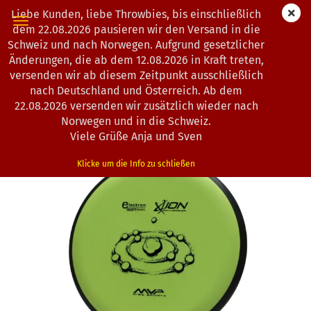
Liebe Kunden, liebe Throwbies, bis einschließlich
dem 22.08.2026 pausieren wir den Versand in die
Schweiz und nach Norwegen. Aufgrund gesetzlicher
Änderungen, die ab dem 12.08.2026 in Kraft treten,
« Erster
« zurück
weiter »
Letzter »
versenden wir ab diesem Zeitpunkt ausschließlich
163
Artikel in dieser Kategorie
nach Deutschland und Österreich. Ab dem
22.08.2026 versenden wir zusätzlich wieder nach
MVP Disc Sports | Ion | Electron Soft | CS
Norwegen und in die Schweiz.
(Art.Nr.:
0101092
)
Viele Grüße Anja und Sven
Klicke um die Info zu schließen