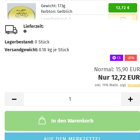
Gewicht:
173g
12,72 €
Farbton:
Gelblich
Lagerbestand:
1
Lieferzeit:
2 - 3 Arbeitstage
Lieferzeit:
Gewicht:
173g
Lagerbestand:
0
Stück
12,72 €
Farbton:
Bläulich
Versandgewicht:
0.18
kg je Stück
Lagerbestand:
1
CS
-20%
Lieferzeit:
2 - 3 Arbeitstage
Normal: 15,90 EUR
Gewicht:
173g
Nur 12,72 EUR
12,72 €
Farbton:
Bläulich
inkl. 19% MwSt. zzgl.
Versand
Lagerbestand:
1
Lieferzeit:
2 - 3 Arbeitstage
Gewicht:
173g
12,72 €
Farbton:
Bläulich
In den Warenkorb
Lagerbestand:
1
Lieferzeit:
2 - 3 Arbeitstage
AUF DEN MERKZETTEL