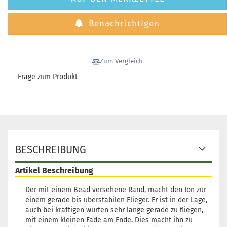
Gewicht:
173g
12,72 €
Farbton:
Lila/Violett
Benachrichtigen
Lagerbestand:
1
Lieferzeit:
2 - 3 Arbeitstage
Gewicht:
173g
Zum Vergleich
12,72 €
Farbton:
Lila/Violett
Frage zum Produkt
Lagerbestand:
1
Lieferzeit:
2 - 3 Arbeitstage
Gewicht:
173g
12,72 €
Farbton:
Lila/Violett
Lagerbestand:
1
Lieferzeit:
2 - 3 Arbeitstage
BESCHREIBUNG
Gewicht:
173g
Artikel Beschreibung
12,72 €
Farbton:
Lila/Violett
Der mit einem Bead versehene Rand, macht den Ion zur
Lagerbestand:
1
einem gerade bis überstabilen Flieger. Er ist in der Lage,
Lieferzeit:
2 - 3 Arbeitstage
auch bei kräftigen würfen sehr lange gerade zu fliegen,
mit einem kleinen Fade am Ende. Dies macht ihn zu