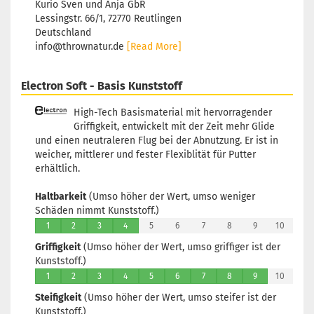
Kurio Sven und Anja GbR
Lessingstr. 66/1, 72770 Reutlingen
Deutschland
info@thrownatur.de
[Read More]
Electron Soft - Basis Kunststoff
High-Tech Basismaterial mit hervorragender
Griffigkeit, entwickelt mit der Zeit mehr Glide
und einen neutraleren Flug bei der Abnutzung. Er ist in
weicher, mittlerer und fester Flexiblität für Putter
erhältlich.
Haltbarkeit
(Umso höher der Wert, umso weniger
Schäden nimmt Kunststoff.)
1
2
3
4
5
6
7
8
9
10
Griffigkeit
(Umso höher der Wert, umso griffiger ist der
Kunststoff.)
1
2
3
4
5
6
7
8
9
10
Steifigkeit
(Umso höher der Wert, umso steifer ist der
Kunststoff.)