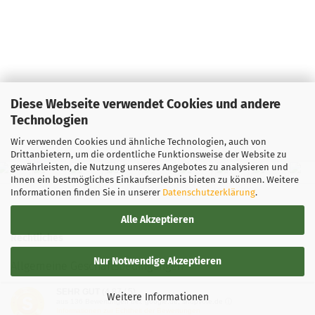
Diese Webseite verwendet Cookies und andere
Technologien
Wir verwenden Cookies und ähnliche Technologien, auch von
Drittanbietern, um die ordentliche Funktionsweise der Website zu
gewährleisten, die Nutzung unseres Angebotes zu analysieren und
Ihnen ein bestmögliches Einkaufserlebnis bieten zu können. Weitere
Informationen finden Sie in unserer
Datenschutzerklärung
.
Alle Akzeptieren
Rechtliches
Nur Notwendige Akzeptieren
Allgemeine Geschäftsbedingungen
SEHR GUT
(4.87 / 5)
Widerrufsbelehrung
Weitere Informationen
aus
136
Bewertungen bei: google.de, shopvote.de ⓘ
Informationen zur Echtheit der Bewertungen