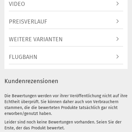
3 Arbeitstage
VIDEO
Gewicht:
174g
Farbton:
PREISVERLAUF
Lila/Violett
Lagerbestand:
1
WEITERE VARIANTEN
Lieferzeit:
2 -
3 Arbeitstage
FLUGBAHN
Gewicht:
174g
Farbton:
Rosa/Pink
Lagerbestand:
1
Kundenrezensionen
Lieferzeit:
2 -
3 Arbeitstage
Die Bewertungen werden vor ihrer Veröffentlichung nicht auf ihre
Gewicht:
173g
Echtheit überprüft. Sie können daher auch von Verbrauchern
Farbton:
stammen, die die bewerteten Produkte tatsächlich gar nicht
Türkis
erworben/genutzt haben.
Lagerbestand:
Leider sind noch keine Bewertungen vorhanden. Seien Sie der
1
Erste, der das Produkt bewertet.
Lieferzeit:
2 -