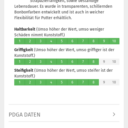
Strapazierfähigkeit, sowie beständige
Lagerbestand:
Lebensdauer. Es wurde in transparenten, schillernden
1
Bonbonfarben entwickelt und ist auch in weicher
Lieferzeit:
2 -
Flexibilität für Putter erhältlich.
3 Arbeitstage
Haltbarkeit
(Umso höher der Wert, umso weniger
Schäden nimmt Kunststoff.)
1
2
3
4
5
6
7
8
9
10
Griffigkeit
(Umso höher der Wert, umso griffiger ist der
Gewicht:
174g
Kunststoff.)
Farbton:
Lila/Violett
1
2
3
4
5
6
7
8
9
10
Lagerbestand:
Steifigkeit
(Umso höher der Wert, umso steifer ist der
1
Kunststoff.)
Lieferzeit:
2 -
1
2
3
4
5
6
7
8
9
10
3 Arbeitstage
Gewicht:
174g
Farbton:
Lila/Violett
Lagerbestand:
PDGA DATEN
1
Lieferzeit:
2 -