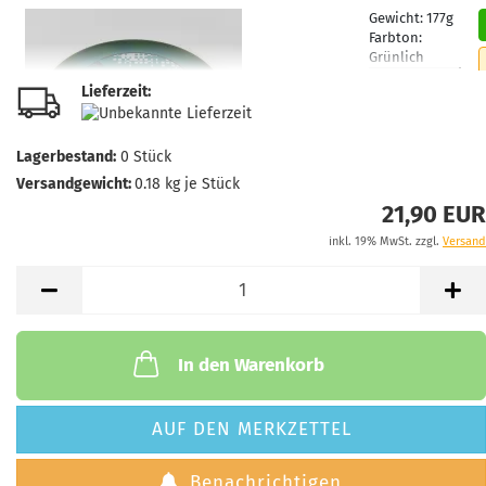
Gewicht:
177g
Farbton:
Grünlich
Lagerbestand:
Lieferzeit:
1
Lieferzeit:
2 -
3 Arbeitstage
Lagerbestand:
0
Stück
Versandgewicht:
0.18
kg je Stück
21,90 EUR
inkl. 19% MwSt. zzgl.
Versand
Gewicht:
177g
Farbton:
Orange
Lagerbestand:
1
Lieferzeit:
2 -
In den Warenkorb
3 Arbeitstage
AUF DEN MERKZETTEL
Benachrichtigen