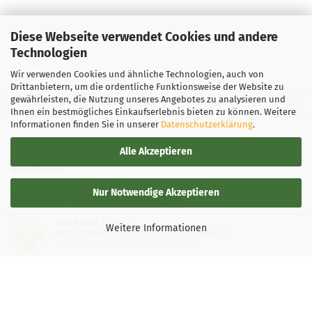
1
Lieferzeit:
2 -
Diese Webseite verwendet Cookies und andere
3 Arbeitstage
Technologien
Gewicht:
169g
Wir verwenden Cookies und ähnliche Technologien, auch von
Farbton:
Drittanbietern, um die ordentliche Funktionsweise der Website zu
Rötlich
gewährleisten, die Nutzung unseres Angebotes zu analysieren und
Lagerbestand:
Ihnen ein bestmögliches Einkaufserlebnis bieten zu können. Weitere
1
Informationen finden Sie in unserer
Datenschutzerklärung
.
Lieferzeit:
2 -
3 Arbeitstage
Alle Akzeptieren
Rechtliches
Gewicht:
169g
Farbton:
Nur Notwendige Akzeptieren
Gelblich
Allgemeine Geschäftsbedingungen
Lagerbestand:
SEHR GUT
(4.88 / 5)
Widerrufsbelehrung
1
Weitere Informationen
aus
137
Bewertungen bei: google.de, shopvote.de ⓘ
Lieferzeit:
2 -
Informationen zur Echtheit der Bewertungen
3 Arbeitstage
Versand- & Zahlungsbedingungen
Gewicht:
169g
Privatsphäre und Datenschutz
Farbton:
Rosa/Pink
Teilnahmebedingung-Gewinnspiele