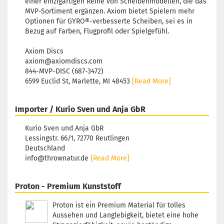
einer einzigartigen Reihe von Scheibenmodellen, die das
Orange
MVP-Sortiment ergänzen. Axiom bietet Spielern mehr
Lagerbestand:
Optionen für GYRO®-verbesserte Scheiben, sei es in
1
Bezug auf Farben, Flugprofil oder Spielgefühl.
Lieferzeit:
2 -
3 Arbeitstage
Axiom Discs
axiom@axiomdiscs.com
844-MVP-DISC (687-3472)
6599 Euclid St, Marlette, MI 48453
[Read More]
Gewicht:
174g
Farbton:
Importer / Kurio Sven und Anja GbR
Rötlich
Lagerbestand:
Kurio Sven und Anja GbR
1
Lessingstr. 66/1, 72770 Reutlingen
Lieferzeit:
2 -
Deutschland
3 Arbeitstage
info@thrownatur.de
[Read More]
Proton - Premium Kunststoff
Gewicht:
174g
Proton ist ein Premium Material für tolles
Farbton:
Aussehen und Langlebigkeit, bietet eine hohe
Bläulich