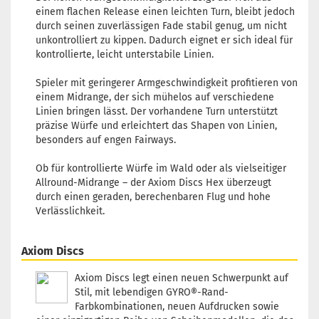
Farbton:
einem flachen Release einen leichten Turn, bleibt jedoch
Lila/Violett
durch seinen zuverlässigen Fade stabil genug, um nicht
Lagerbestand:
unkontrolliert zu kippen. Dadurch eignet er sich ideal für
1
kontrollierte, leicht unterstabile Linien.
Lieferzeit:
2 -
3 Arbeitstage
Spieler mit geringerer Armgeschwindigkeit profitieren von
einem Midrange, der sich mühelos auf verschiedene
Linien bringen lässt. Der vorhandene Turn unterstützt
präzise Würfe und erleichtert das Shapen von Linien,
besonders auf engen Fairways.
Gewicht:
175g
Farbton:
Ob für kontrollierte Würfe im Wald oder als vielseitiger
Türkis
Allround-Midrange – der Axiom Discs Hex überzeugt
Lagerbestand:
durch einen geraden, berechenbaren Flug und hohe
1
Verlässlichkeit.
Lieferzeit:
2 -
3 Arbeitstage
Axiom Discs
Axiom Discs legt einen neuen Schwerpunkt auf
Stil, mit lebendigen GYRO®-Rand-
Gewicht:
175g
Farbkombinationen, neuen Aufdrucken sowie
Farbton: