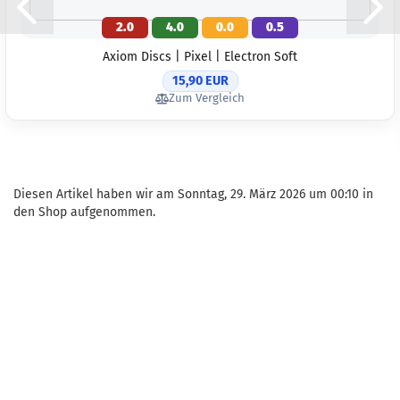
Lieferzeit:
2 -
3 Arbeitstage
2.0
4.0
0.0
0.5
Gewicht:
171g
Axiom Discs | Pixel | Electron Soft
Farbton:
15,90 EUR
Orange
Zum Vergleich
Lagerbestand:
1
Lieferzeit:
2 -
3 Arbeitstage
Gewicht:
171g
Diesen Artikel haben wir am Sonntag, 29. März 2026 um 00:10 in
Farbton:
den Shop aufgenommen.
Mischmasch
Lagerbestand:
1
Lieferzeit:
2 -
3 Arbeitstage
Gewicht:
170g
Farbton:
Rötlich
Lagerbestand:
1