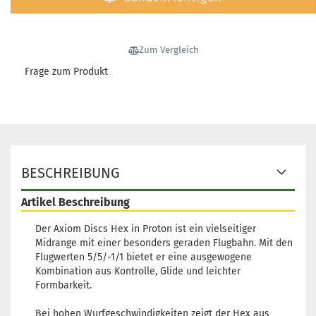
Gewicht:
176g
Farbton:
Orange
Lagerbestand:
Zum Vergleich
1
Frage zum Produkt
Lieferzeit:
2 -
3 Arbeitstage
Gewicht:
175g
Farbton:
BESCHREIBUNG
Rötlich
Lagerbestand:
Artikel Beschreibung
1
Lieferzeit:
2 -
Der Axiom Discs Hex in Proton ist ein vielseitiger
3 Arbeitstage
Midrange mit einer besonders geraden Flugbahn. Mit den
Flugwerten 5/5/-1/1 bietet er eine ausgewogene
Kombination aus Kontrolle, Glide und leichter
Formbarkeit.
Gewicht:
175g
Bei hohen Wurfgeschwindigkeiten zeigt der Hex aus