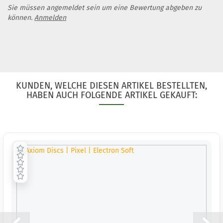
3 Arbeitstage
Sie müssen angemeldet sein um eine Bewertung abgeben zu
können.
Anmelden
Gewicht:
172g
Farbton:
Rötlich
Lagerbestand:
1
Lieferzeit:
2 -
3 Arbeitstage
KUNDEN, WELCHE DIESEN ARTIKEL BESTELLTEN,
HABEN AUCH FOLGENDE ARTIKEL GEKAUFT:
Gewicht:
172g
Farbton:
Grünlich
Lagerbestand:
1
Lieferzeit:
2 -
3 Arbeitstage
Gewicht:
171g
Farbton:
Bläulich
Lagerbestand:
1