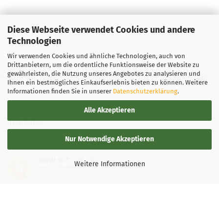
Diese Webseite verwendet Cookies und andere
Technologien
Wir verwenden Cookies und ähnliche Technologien, auch von
Drittanbietern, um die ordentliche Funktionsweise der Website zu
gewährleisten, die Nutzung unseres Angebotes zu analysieren und
Ihnen ein bestmögliches Einkaufserlebnis bieten zu können. Weitere
Informationen finden Sie in unserer
Datenschutzerklärung
.
Alle Akzeptieren
Rechtliches
Nur Notwendige Akzeptieren
Allgemeine Geschäftsbedingungen
SEHR GUT
(4.88 / 5)
Widerrufsbelehrung
Weitere Informationen
aus
137
Bewertungen bei: google.de, shopvote.de ⓘ
Informationen zur Echtheit der Bewertungen
Versand- & Zahlungsbedingungen
Privatsphäre und Datenschutz