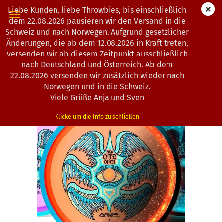
Liebe Kunden, liebe Throwbies, bis einschließlich
dem 22.08.2026 pausieren wir den Versand in die
Schweiz und nach Norwegen. Aufgrund gesetzlicher
Änderungen, die ab dem 12.08.2026 in Kraft treten,
« Erster
« zurück
weiter »
Letzter »
versenden wir ab diesem Zeitpunkt ausschließlich
193
Artikel in dieser Kategorie
nach Deutschland und Österreich. Ab dem
22.08.2026 versenden wir zusätzlich wieder nach
Axiom Discs | Rhythm | Particle Proton Soft | OTB 2026
Norwegen und in die Schweiz.
(Art.Nr.:
1203163
)
Viele Grüße Anja und Sven
Klicke um die Info zu schließen