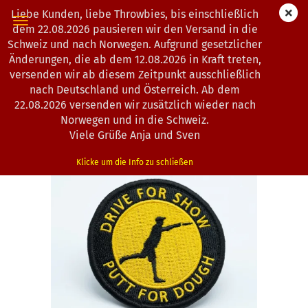
Liebe Kunden, liebe Throwbies, bis einschließlich
dem 22.08.2026 pausieren wir den Versand in die
Schweiz und nach Norwegen. Aufgrund gesetzlicher
Änderungen, die ab dem 12.08.2026 in Kraft treten,
« Erster
« zurück
weiter »
Letzter »
versenden wir ab diesem Zeitpunkt ausschließlich
16
Artikel in dieser Kategorie
nach Deutschland und Österreich. Ab dem
22.08.2026 versenden wir zusätzlich wieder nach
BounceBack | Stoffabzeichen | Verschiedene
Norwegen und in die Schweiz.
(Art.Nr.:
4702902
)
Viele Grüße Anja und Sven
Klicke um die Info zu schließen