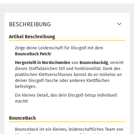
V:
5,5cm x 7cm - Nice Shot
10,90 €
Lagerbestand:
3
Lieferzeit:
2 - 3 Arbeitstage
BESCHREIBUNG
Artikel Beschreibung
Zeige deine Leidenschaft für Discgolf mit dem
BounceBack Patch
!
Hergestellt in Nordschweden
von
Bouncebackdg
, vereint
dieses Stoffabzeichen Stil und Funktionalität. Dank des
praktischen Klettverschlusses kannst du es mühelos an
deiner Discgolf-Tasche oder anderen Klettflächen
befestigen.
Ein kleines Detail, das dein Discgolf-Setup individuell
macht!
BounceBack
Bounceback ist ein kleines, leidenschaftliches Team von