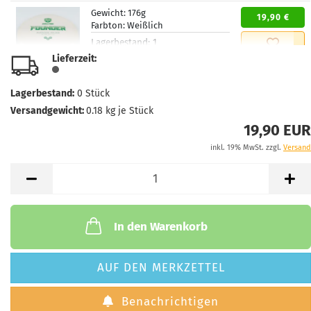
Gewicht:
176g
19,90 €
Farbton:
Weißlich
Lagerbestand:
1
Lieferzeit:
2 - 3 Arbeitstage
Lieferzeit:
Gewicht:
176g
Lagerbestand:
0
Stück
19,90 €
Farbton:
Weißlich
Versandgewicht:
0.18
kg je Stück
Lagerbestand:
1
19,90 EUR
Lieferzeit:
2 - 3 Arbeitstage
inkl. 19% MwSt. zzgl.
Versand
Gewicht:
175g
19,90 €
Farbton:
Gelblich
Lagerbestand:
1
Lieferzeit:
2 - 3 Arbeitstage
In den Warenkorb
Gewicht:
175g
19,90 €
Farbton:
Gelblich
AUF DEN MERKZETTEL
Lagerbestand:
1
Lieferzeit:
2 - 3 Arbeitstage
Benachrichtigen