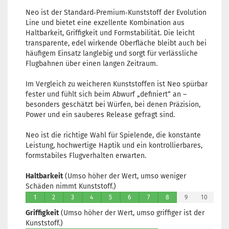
Neo ist der Standard‑Premium‑Kunststoff der Evolution
Line und bietet eine exzellente Kombination aus
Haltbarkeit, Griffigkeit und Formstabilität. Die leicht
transparente, edel wirkende Oberfläche bleibt auch bei
häufigem Einsatz langlebig und sorgt für verlässliche
Flugbahnen über einen langen Zeitraum.
Im Vergleich zu weicheren Kunststoffen ist Neo spürbar
fester und fühlt sich beim Abwurf „definiert“ an –
besonders geschätzt bei Würfen, bei denen Präzision,
Power und ein sauberes Release gefragt sind.
Neo ist die richtige Wahl für Spielende, die konstante
Leistung, hochwertige Haptik und ein kontrollierbares,
formstabiles Flugverhalten erwarten.
Haltbarkeit
(Umso höher der Wert, umso weniger
Schäden nimmt Kunststoff.)
1
2
3
4
5
6
7
8
9
10
Griffigkeit
(Umso höher der Wert, umso griffiger ist der
Kunststoff.)