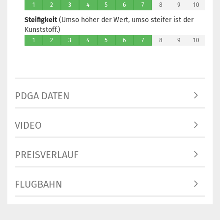
1
2
3
4
5
6
7
8
9
10
Steifigkeit
(Umso höher der Wert, umso steifer ist der
Kunststoff.)
1
2
3
4
5
6
7
8
9
10
PDGA DATEN
VIDEO
PREISVERLAUF
FLUGBAHN