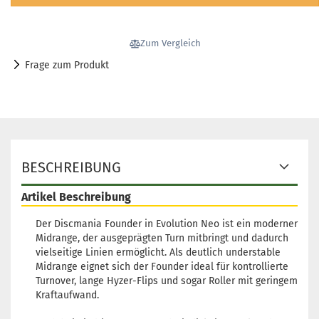
Gewicht:
175g
19,90 €
Farbton:
Gelblich
Lagerbestand:
1
Zum Vergleich
Lieferzeit:
2 - 3 Arbeitstage
Frage zum Produkt
Gewicht:
175g
19,90 €
Farbton:
Gelblich
Lagerbestand:
1
Lieferzeit:
2 - 3 Arbeitstage
Gewicht:
175g
BESCHREIBUNG
19,90 €
Farbton:
Bläulich
Lagerbestand:
1
Artikel Beschreibung
Lieferzeit:
2 - 3 Arbeitstage
Der Discmania Founder in Evolution Neo ist ein moderner
Midrange, der ausgeprägten Turn mitbringt und dadurch
Gewicht:
175g
19,90 €
Farbton:
Bläulich
vielseitige Linien ermöglicht. Als deutlich understable
Midrange eignet sich der Founder ideal für kontrollierte
Lagerbestand:
1
Turnover, lange Hyzer-Flips und sogar Roller mit geringem
Lieferzeit:
2 - 3 Arbeitstage
Kraftaufwand.