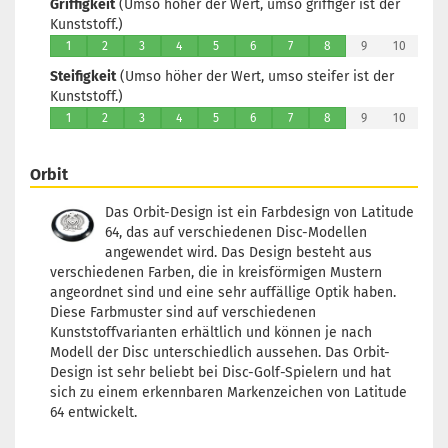
Griffigkeit
(Umso höher der Wert, umso griffiger ist der
Kunststoff.)
1
2
3
4
5
6
7
8
9
10
Steifigkeit
(Umso höher der Wert, umso steifer ist der
Kunststoff.)
1
2
3
4
5
6
7
8
9
10
Orbit
Das Orbit-Design ist ein Farbdesign von Latitude
64, das auf verschiedenen Disc-Modellen
angewendet wird. Das Design besteht aus
verschiedenen Farben, die in kreisförmigen Mustern
angeordnet sind und eine sehr auffällige Optik haben.
Diese Farbmuster sind auf verschiedenen
Kunststoffvarianten erhältlich und können je nach
Modell der Disc unterschiedlich aussehen. Das Orbit-
Design ist sehr beliebt bei Disc-Golf-Spielern und hat
sich zu einem erkennbaren Markenzeichen von Latitude
64 entwickelt.