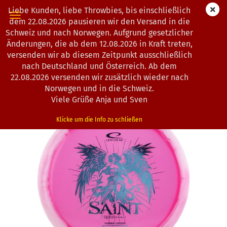
Liebe Kunden, liebe Throwbies, bis einschließlich
dem 22.08.2026 pausieren wir den Versand in die
Schweiz und nach Norwegen. Aufgrund gesetzlicher
Änderungen, die ab dem 12.08.2026 in Kraft treten,
« Erster
« zurück
weiter »
Letzter »
versenden wir ab diesem Zeitpunkt ausschließlich
193
Artikel in dieser Kategorie
nach Deutschland und Österreich. Ab dem
22.08.2026 versenden wir zusätzlich wieder nach
Latitude 64° | Saint | Opto | Orbit
Norwegen und in die Schweiz.
(Art.Nr.:
0203253
)
Viele Grüße Anja und Sven
Klicke um die Info zu schließen