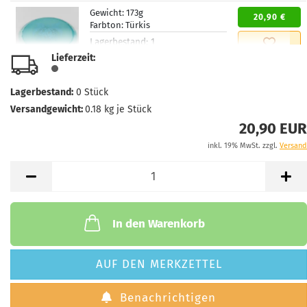
Gewicht:
173g
20,90 €
Farbton:
Türkis
Lagerbestand:
1
Lieferzeit:
2 - 3 Arbeitstage
Lieferzeit:
Gewicht:
173g
Lagerbestand:
0
Stück
20,90 €
Farbton:
Türkis
Versandgewicht:
0.18
kg je Stück
Lagerbestand:
1
20,90 EUR
Lieferzeit:
2 - 3 Arbeitstage
inkl. 19% MwSt. zzgl.
Versand
In den Warenkorb
AUF DEN MERKZETTEL
Benachrichtigen