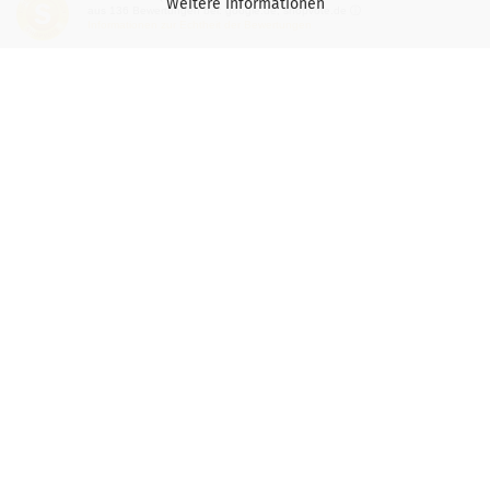
Weitere Informationen
aus
136
Bewertungen bei: google.de, shopvote.de ⓘ
Informationen zur Echtheit der Bewertungen
Versand- & Zahlungsbedingungen
Privatsphäre und Datenschutz
Teilnahmebedingung-Gewinnspiele
Vertrag widerrufen
Mehr über...
Impressum
Wichtige Hinweise für Kaspersky-Nutzer
Gutscheine
Kontakt / Öffnungszeiten
Versand- & Zahlungsbedingungen