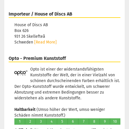
Importeur / House of Discs AB
House of Discs AB
Box 626
931 26 Skellefteå
Schweden
[Read More]
Opto - Premium Kunststoff
Opto ist einer der widerstandsfähigsten
Kunststoffe der Welt, der in einer Vielzahl von
schönen durchscheinenden Farben erhältlich ist.
Der Opto-Kunststoff wurde entwickelt, um schwerer
Abnutzung und extremen Bedingungen besser zu
widerstehen als andere Kunststoffe.
Haltbarkeit
(Umso höher der Wert, umso weniger
Schäden nimmt Kunststoff.)
1
2
3
4
5
6
7
8
9
10