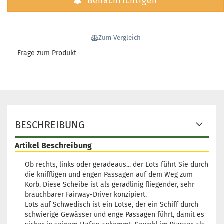
Benachrichtigen
Gewicht:
172g
19,90 €
Farbton:
Bläulich
Lagerbestand:
1
Zum Vergleich
Lieferzeit:
2 - 3 Arbeitstage
Frage zum Produkt
Gewicht:
170g
19,90 €
Farbton:
Bläulich
Lagerbestand:
1
Lieferzeit:
2 - 3 Arbeitstage
Gewicht:
170g
BESCHREIBUNG
19,90 €
Farbton:
Bläulich
Lagerbestand:
1
Artikel Beschreibung
Lieferzeit:
2 - 3 Arbeitstage
Ob rechts, links oder geradeaus... der Lots führt Sie durch
die kniffligen und engen Passagen auf dem Weg zum
Korb. Diese Scheibe ist als geradlinig fliegender, sehr
brauchbarer Fairway-Driver konzipiert.
Lots auf Schwedisch ist ein Lotse, der ein Schiff durch
schwierige Gewässer und enge Passagen führt, damit es