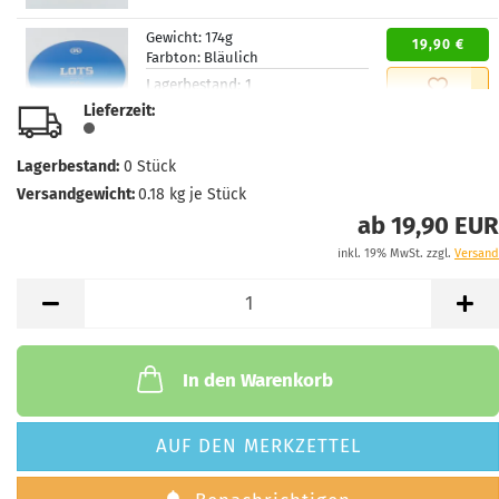
Gewicht:
174g
19,90 €
Farbton:
Bläulich
Lagerbestand:
1
Lieferzeit:
2 - 3 Arbeitstage
Lieferzeit:
Gewicht:
174g
Lagerbestand:
0
Stück
19,90 €
Farbton:
Weißlich
Versandgewicht:
0.18
kg je Stück
Lagerbestand:
1
ab 19,90 EUR
Lieferzeit:
2 - 3 Arbeitstage
inkl. 19% MwSt. zzgl.
Versand
Gewicht:
173g
19,90 €
Farbton:
Bläulich
Lagerbestand:
1
Lieferzeit:
2 - 3 Arbeitstage
In den Warenkorb
Gewicht:
173g
19,90 €
Farbton:
Bläulich
AUF DEN MERKZETTEL
Lagerbestand:
1
Lieferzeit:
2 - 3 Arbeitstage