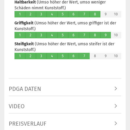
Haltbarkeit
(Umso höher der Wert, umso weniger
Schäden nimmt Kunststoff.)
1
2
3
4
5
6
7
8
9
10
Griffigkeit
(Umso höher der Wert, umso griffiger ist der
Kunststoff.)
1
2
3
4
5
6
7
8
9
10
Steifigkeit
(Umso höher der Wert, umso steifer ist der
Kunststoff.)
1
2
3
4
5
6
7
8
9
10
PDGA DATEN
VIDEO
PREISVERLAUF