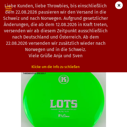
Liebe Kunden, liebe Throwbies, bis einschließlich
dem 22.08.2026 pausieren wir den Versand in die
Schweiz und nach Norwegen. Aufgrund gesetzlicher
Änderungen, die ab dem 12.08.2026 in Kraft treten,
« Erster
« zurück
weiter »
Letzter »
versenden wir ab diesem Zeitpunkt ausschließlich
193
Artikel in dieser Kategorie
nach Deutschland und Österreich. Ab dem
22.08.2026 versenden wir zusätzlich wieder nach
Kastaplast | Lots | K1-Line
Norwegen und in die Schweiz.
(Art.Nr.:
1302111
)
Viele Grüße Anja und Sven
Klicke um die Info zu schließen