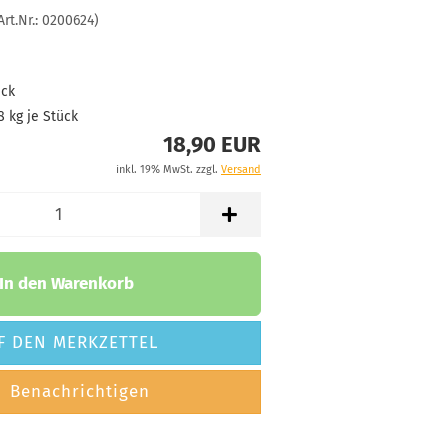
Lagerbestand:
Art.Nr.:
0200624
)
1
Lieferzeit:
2 -
3 Arbeitstage
ück
8
kg je Stück
18,90 EUR
Gewicht:
179g
18,90 €
inkl. 19% MwSt. zzgl.
Versand
Farbton:
Gelblich
Lagerbestand:
1
Lieferzeit:
2 -
3 Arbeitstage
In den Warenkorb
F DEN MERKZETTEL
Gewicht:
179g
18,90 €
Benachrichtigen
Farbton:
Gelblich
Lagerbestand: