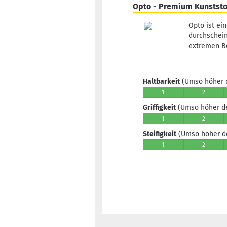
Opto - Premium Kunststo
Opto ist ei
durchschein
extremen Be
Haltbarkeit
(Umso höher d
1
2
Griffigkeit
(Umso höher der
1
2
Steifigkeit
(Umso höher der
1
2