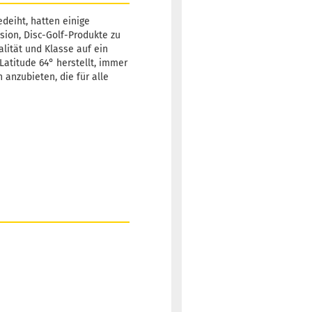
Lieferzeit:
2 -
deiht, hatten einige
3 Arbeitstage
sion, Disc-Golf-Produkte zu
alität und Klasse auf ein
atitude 64° herstellt, immer
 anzubieten, die für alle
Gewicht:
179g
18,90 €
Farbton:
Orange
Lagerbestand:
1
Lieferzeit:
2 -
3 Arbeitstage
Gewicht:
178g
18,90 €
Farbton:
Rosa/Pink
Lagerbestand:
1