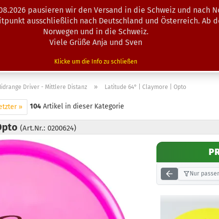
.08.2026 pausieren wir den Versand in die Schweiz und nach N
Suche...
eitpunkt ausschließlich nach Deutschland und Österreich. Ab 
Norwegen und in die Schweiz.
Viele Grüße Anja und Sven
N · MINIS
AUSRÜSTUNG
ZUBEHÖR
KÖRBE · TRAINING
Klicke um die Info zu schließen
»
idrange Driver - Mittlere Distanz
Latitude 64° | Claymore | Opto
104
Artikel in dieser Kategorie
etzter »
 Opto
(Art.Nr.: 0200624)
P
Nur passen