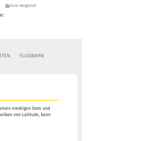
2
Zum Vergleich
Lieferzeit:
2 -
kt
3 Arbeitstage
Gewicht:
179g
18,90 €
Farbton:
NTEN
FLUGBAHN
Rosa/Pink
Lagerbestand:
1
Lieferzeit:
2 -
3 Arbeitstage
t einen niedrigen Dom und
heiben von Latitude, kann
Gewicht:
179g
18,90 €
Farbton:
Rosa/Pink
Lagerbestand:
1