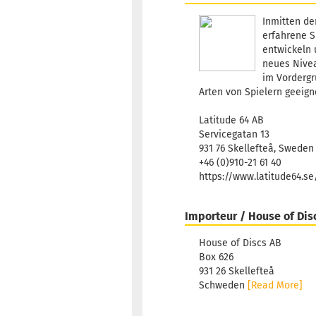
Inmitten de
erfahrene S
entwickeln 
neues Nivea
im Vordergr
Arten von Spielern geeign
Latitude 64 AB
Servicegatan 13
931 76 Skellefteå, Sweden
+46 (0)910-21 61 40
https://www.latitude64.s
Importeur / House of Dis
House of Discs AB
Box 626
931 26 Skellefteå
Schweden
[Read More]