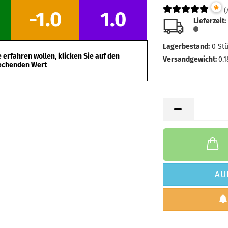
*
(
-1.0
1.0
Lieferzeit:
Lagerbestand:
0
St
erfahren wollen, klicken Sie auf den
Versandgewicht:
0.1
echenden Wert
AU