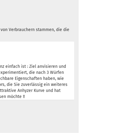
3 Arbeitstage
h von Verbrauchern stammen, die die
Gewicht:
178g
18,90 €
Farbton:
Türkis
Lagerbestand:
1
Lieferzeit:
2 -
z einfach ist : Ziel anvisieren und
3 Arbeitstage
experimentiert, die nach 3 Würfen
eichbare Eigenschaften haben, wie
rs, die Sie zuverlässig ein weiteres
traktive Anhyzer Kurve und hat
sen möchte !!
Gewicht:
177g
18,90 €
Farbton:
Rosa/Pink
Lagerbestand:
1
Lieferzeit:
2 -
3 Arbeitstage