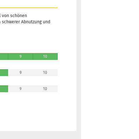
Lieferzeit:
2 -
3 Arbeitstage
hl von schönen
um schwerer Abnutzung und
Gewicht:
178g
18,90 €
Farbton:
Türkis
Lagerbestand:
9
10
1
Lieferzeit:
2 -
9
10
3 Arbeitstage
9
10
Gewicht:
178g
18,90 €
Farbton:
Türkis
Lagerbestand:
1
Lieferzeit:
2 -