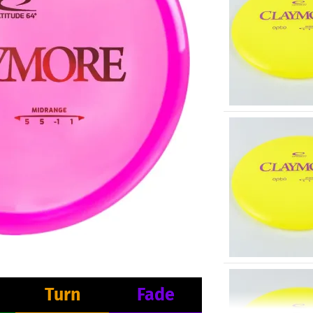
Turn
Fade