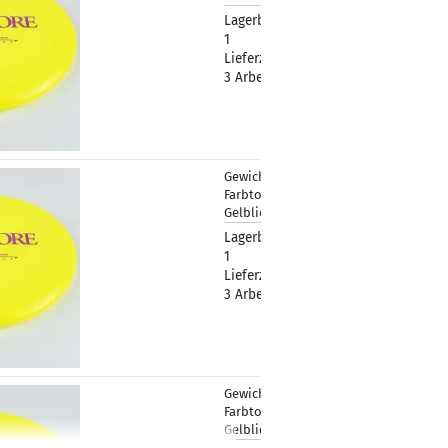
Lagerbestand:
1
Lieferzeit:
2 -
3 Arbeitstage
Gewicht:
179g
18,90 €
Farbton:
Gelblich
Lagerbestand:
1
Lieferzeit:
2 -
3 Arbeitstage
Gewicht:
179g
18,90 €
Farbton:
Gelblich