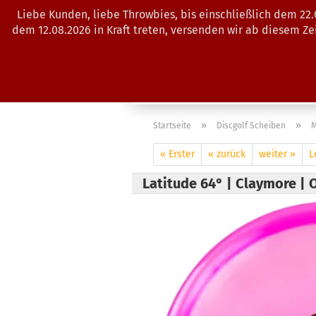
Liebe Kunden, liebe Throwbies, bis einschließlich dem 22
dem 12.08.2026 in Kraft treten, versenden wir ab diesem Z
AKTUELLES
SALES
SCHEIBE
»
»
Startseite
Discgolf Scheiben
M
« Erster
« zurück
weiter »
L
Latitude 64° | Claymore |