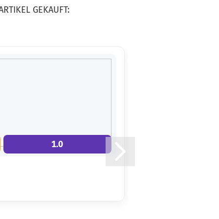
ARTIKEL GEKAUFT:
Gewicht:
176g
18,90 €
Farbton:
Farblos
Lagerbestand:
1
Lieferzeit:
2 -
3 Arbeitstage
1.0
7.0
Gewicht:
176g
18,90 €
Farbton:
Farblos
Lagerbestand:
1
Lieferzeit:
2 -
3 Arbeitstage