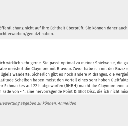
ffentlichung nicht auf ihre Echtheit überprüft. Sie können daher auc
nicht erworben/genutzt haben.
ch wirklich sehr gerne. Sie passt optimal zu meiner Spielweise, die gan
fgabe meistert die Claymore mit Bravour. Zuvor habe ich mit der Buzzz 
ellgleis wanderte. Sicherlich gibt es noch andere Midranges, die vergl
e Latitude Scheiben haben meist den Vorteil eines sehr hohen Gleitfakto
ehr Schmackes auf 22 h abgeworfen (RHBH) macht die Claymore eine at
ade von - 1. Eine hervorragende Point & Shot Disc, die ich nicht mis
 Bewertung abgeben zu können.
Anmelden