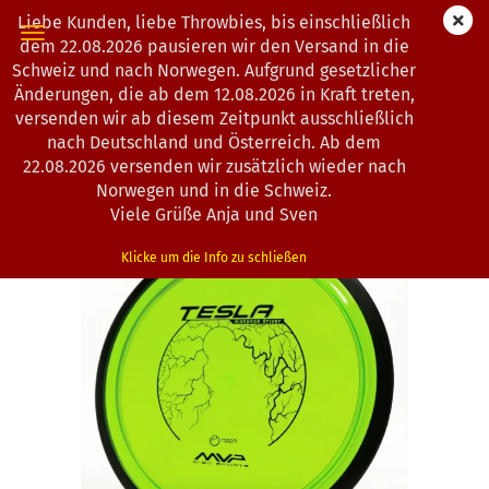
Liebe Kunden, liebe Throwbies, bis einschließlich
dem 22.08.2026 pausieren wir den Versand in die
Schweiz und nach Norwegen. Aufgrund gesetzlicher
Änderungen, die ab dem 12.08.2026 in Kraft treten,
« Erster
« zurück
weiter »
Letzter »
versenden wir ab diesem Zeitpunkt ausschließlich
193
Artikel in dieser Kategorie
nach Deutschland und Österreich. Ab dem
22.08.2026 versenden wir zusätzlich wieder nach
MVP Disc Sports | Tesla | Proton | Classic | OOP
Norwegen und in die Schweiz.
(Art.Nr.:
0100563
)
Viele Grüße Anja und Sven
Klicke um die Info zu schließen