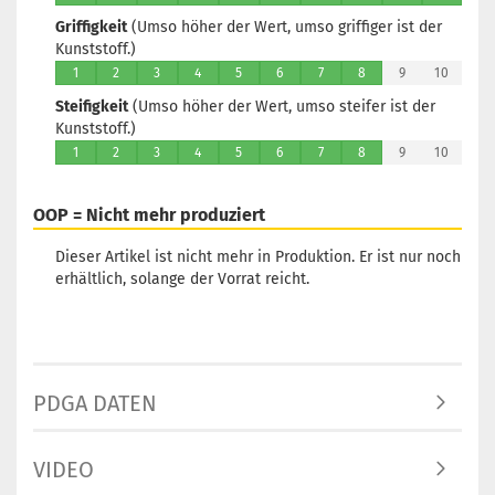
Griffigkeit
(Umso höher der Wert, umso griffiger ist der
Kunststoff.)
1
2
3
4
5
6
7
8
9
10
Steifigkeit
(Umso höher der Wert, umso steifer ist der
Kunststoff.)
1
2
3
4
5
6
7
8
9
10
OOP = Nicht mehr produziert
Dieser Artikel ist nicht mehr in Produktion. Er ist nur noch
erhältlich, solange der Vorrat reicht.
PDGA DATEN
VIDEO