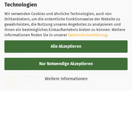
Technologien
Wir verwenden Cookies und ähnliche Technologien, auch von
Drittanbietern, um die ordentliche Funktionsweise der Website zu
gewährleisten, die Nutzung unseres Angebotes zu analysieren und
Ihnen ein bestmögliches Einkaufserlebnis bieten zu können. Weitere
Informationen finden Sie in unserer
Datenschutzerklärung
.
Alle Akzeptieren
Rechtliches
Nur Notwendige Akzeptieren
Allgemeine Geschäftsbedingungen
SEHR GUT
(4.88 / 5)
Widerrufsbelehrung
Weitere Informationen
aus
137
Bewertungen bei: google.de, shopvote.de ⓘ
Informationen zur Echtheit der Bewertungen
Versand- & Zahlungsbedingungen
Privatsphäre und Datenschutz
Teilnahmebedingung-Gewinnspiele
Vertrag widerrufen