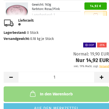
Gewicht:
163g
14,92 €
Farbton:
Rosa/Pink
Lagerbestand:
1
Lieferzeit:
2 - 3 Arbeitstage
Lieferzeit:
Gewicht:
159g
Lagerbestand:
0
Stück
14,92 €
Farbton:
Gelblich
Versandgewicht:
0.18
kg je Stück
Lagerbestand:
1
OOP
-25%
Lieferzeit:
2 - 3 Arbeitstage
Normal: 19,90 EUR
Gewicht:
159g
Nur 14,92 EUR
14,92 €
Farbton:
Rosa/Pink
inkl. 19% MwSt. zzgl.
Versand
Lagerbestand:
1
Lieferzeit:
2 - 3 Arbeitstage
Gewicht:
159g
14,92 €
Farbton:
Orange
In den Warenkorb
Lagerbestand:
1
Lieferzeit:
2 - 3 Arbeitstage
AUF DEN MERKZETTEL