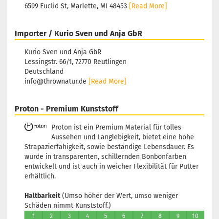
6599 Euclid St, Marlette, MI 48453
[Read More]
Importer / Kurio Sven und Anja GbR
Kurio Sven und Anja GbR
Lessingstr. 66/1, 72770 Reutlingen
Deutschland
info@thrownatur.de
[Read More]
Proton - Premium Kunststoff
Proton ist ein Premium Material für tolles
Aussehen und Langlebigkeit, bietet eine hohe
Strapazierfähigkeit, sowie beständige Lebensdauer. Es
wurde in transparenten, schillernden Bonbonfarben
entwickelt und ist auch in weicher Flexibilität für Putter
erhältlich.
Haltbarkeit
(Umso höher der Wert, umso weniger
Schäden nimmt Kunststoff.)
1
2
3
4
5
6
7
8
9
10