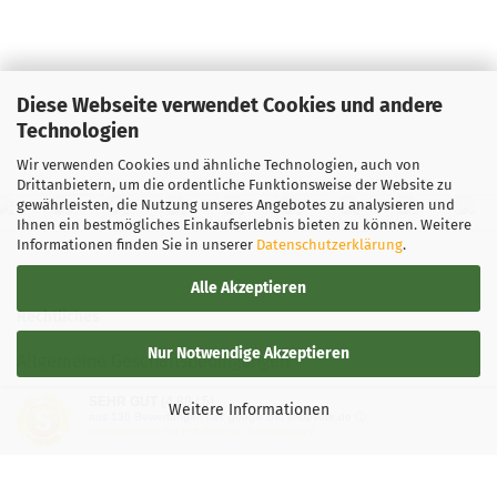
Diese Webseite verwendet Cookies und andere
Technologien
Wir verwenden Cookies und ähnliche Technologien, auch von
Drittanbietern, um die ordentliche Funktionsweise der Website zu
gewährleisten, die Nutzung unseres Angebotes zu analysieren und
Ihnen ein bestmögliches Einkaufserlebnis bieten zu können. Weitere
Informationen finden Sie in unserer
Datenschutzerklärung
.
Alle Akzeptieren
Rechtliches
Nur Notwendige Akzeptieren
Allgemeine Geschäftsbedingungen
SEHR GUT
(4.88 / 5)
Widerrufsbelehrung
Weitere Informationen
aus
136
Bewertungen bei: google.de, shopvote.de ⓘ
Informationen zur Echtheit der Bewertungen
Versand- & Zahlungsbedingungen
Privatsphäre und Datenschutz