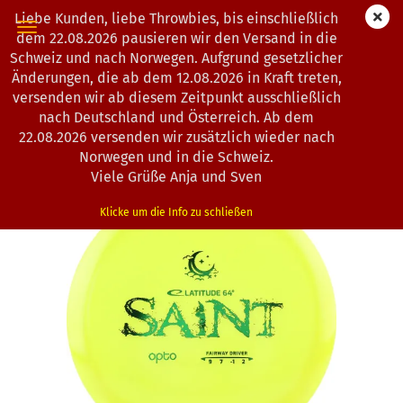
Liebe Kunden, liebe Throwbies, bis einschließlich
dem 22.08.2026 pausieren wir den Versand in die
Schweiz und nach Norwegen. Aufgrund gesetzlicher
Änderungen, die ab dem 12.08.2026 in Kraft treten,
« Erster
« zurück
weiter »
Letzter »
versenden wir ab diesem Zeitpunkt ausschließlich
193
Artikel in dieser Kategorie
nach Deutschland und Österreich. Ab dem
22.08.2026 versenden wir zusätzlich wieder nach
Latitude 64° | Saint | Opto Moonshine
Norwegen und in die Schweiz.
(Art.Nr.:
0203012
)
Viele Grüße Anja und Sven
Klicke um die Info zu schließen