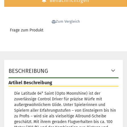
Benachrichtigen
Lagerbestand:
1
Lieferzeit:
2 - 3 Arbeitstage
Gewicht:
176g
Zum Vergleich
23,90 €
Farbton:
Rosa/Pink
Frage zum Produkt
Leuchtfarbe:
Rosa
Lagerbestand:
1
Lieferzeit:
2 - 3 Arbeitstage
Gewicht:
176g
23,90 €
Farbton:
Türkis
Leuchtfarbe:
Türkis
Lagerbestand:
1
BESCHREIBUNG
Lieferzeit:
2 - 3 Arbeitstage
Artikel Beschreibung
Gewicht:
176g
23,90 €
Farbton:
Türkis
Die Latitude 64° Saint (Opto Moonshine) ist der
Leuchtfarbe:
Türkis
zuverlässige Control Driver für präzise Würfe mit
Lagerbestand:
1
außergewöhnlichem Glide. Unter Spielerinnen und
Lieferzeit:
2 - 3 Arbeitstage
Spielern aller Erfahrungsstufen – von Einsteigern bis hin
zu Profis – wird sie als vielseitige Allround-Scheibe
Gewicht:
176g
23,90 €
geschätzt. Mit ihrem geraden Flugverhalten bis ca. 100
Farbton:
Türkis