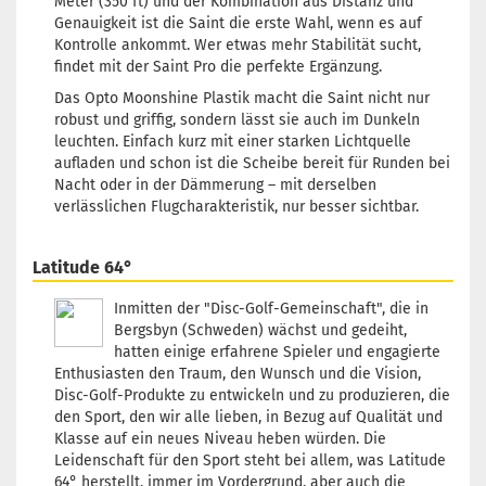
Meter (350 ft) und der Kombination aus Distanz und
Leuchtfarbe:
Türkis
Genauigkeit ist die Saint die erste Wahl, wenn es auf
Lagerbestand:
1
Kontrolle ankommt. Wer etwas mehr Stabilität sucht,
Lieferzeit:
2 - 3 Arbeitstage
findet mit der Saint Pro die perfekte Ergänzung.
Gewicht:
176g
23,90 €
Das Opto Moonshine Plastik macht die Saint nicht nur
Farbton:
Türkis
robust und griffig, sondern lässt sie auch im Dunkeln
Leuchtfarbe:
Türkis
leuchten. Einfach kurz mit einer starken Lichtquelle
Lagerbestand:
1
aufladen und schon ist die Scheibe bereit für Runden bei
Lieferzeit:
2 - 3 Arbeitstage
Nacht oder in der Dämmerung – mit derselben
verlässlichen Flugcharakteristik, nur besser sichtbar.
Gewicht:
175g
23,90 €
Farbton:
Farblos
Leuchtfarbe:
Grünlich
Latitude 64°
Lagerbestand:
1
Lieferzeit:
2 - 3 Arbeitstage
Inmitten der "Disc-Golf-Gemeinschaft", die in
Bergsbyn (Schweden) wächst und gedeiht,
hatten einige erfahrene Spieler und engagierte
Enthusiasten den Traum, den Wunsch und die Vision,
Disc-Golf-Produkte zu entwickeln und zu produzieren, die
den Sport, den wir alle lieben, in Bezug auf Qualität und
Klasse auf ein neues Niveau heben würden. Die
Leidenschaft für den Sport steht bei allem, was Latitude
64° herstellt, immer im Vordergrund, aber auch die