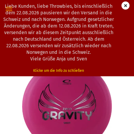
Liebe Kunden, liebe Throwbies, bis einschließlich
dem 22.08.2026 pausieren wir den Versand in die
Schweiz und nach Norwegen. Aufgrund gesetzlicher
Änderungen, die ab dem 12.08.2026 in Kraft treten,
« Erster
« zurück
weiter »
Letzter »
versenden wir ab diesem Zeitpunkt ausschließlich
193
Artikel in dieser Kategorie
nach Deutschland und Österreich. Ab dem
22.08.2026 versenden wir zusätzlich wieder nach
Latitude 64° | Saint | Zero Gravity
Norwegen und in die Schweiz.
(Art.Nr.:
0202821
)
Viele Grüße Anja und Sven
Klicke um die Info zu schließen