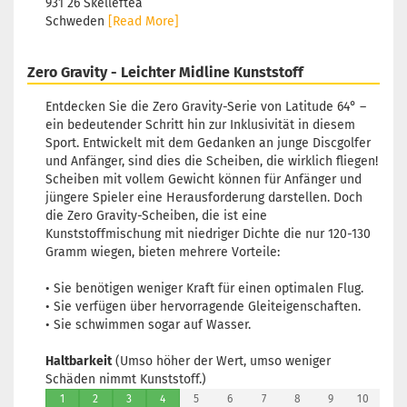
931 26 Skellefteå
Schweden
[Read More]
Zero Gravity - Leichter Midline Kunststoff
Entdecken Sie die Zero Gravity-Serie von Latitude 64° –
ein bedeutender Schritt hin zur Inklusivität in diesem
Sport. Entwickelt mit dem Gedanken an junge Discgolfer
und Anfänger, sind dies die Scheiben, die wirklich fliegen!
Scheiben mit vollem Gewicht können für Anfänger und
jüngere Spieler eine Herausforderung darstellen. Doch
die Zero Gravity-Scheiben, die ist eine
Kunststoffmischung mit niedriger Dichte die nur 120-130
Gramm wiegen, bieten mehrere Vorteile:
• Sie benötigen weniger Kraft für einen optimalen Flug.
• Sie verfügen über hervorragende Gleiteigenschaften.
• Sie schwimmen sogar auf Wasser.
Haltbarkeit
(Umso höher der Wert, umso weniger
Schäden nimmt Kunststoff.)
1
2
3
4
5
6
7
8
9
10