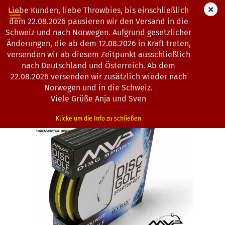
Liebe Kunden, liebe Throwbies, bis einschließlich
dem 22.08.2026 pausieren wir den Versand in die
Schweiz und nach Norwegen. Aufgrund gesetzlicher
Änderungen, die ab dem 12.08.2026 in Kraft treten,
« Erster
« zurück
weiter »
Letzter »
versenden wir ab diesem Zeitpunkt ausschließlich
13
Artikel in dieser Kategorie
nach Deutschland und Österreich. Ab dem
22.08.2026 versenden wir zusätzlich wieder nach
MVP Disc Sports | Starter Set | Premium
Norwegen und in die Schweiz.
(Art.Nr.:
0101550
)
Viele Grüße Anja und Sven
Klicke um die Info zu schließen