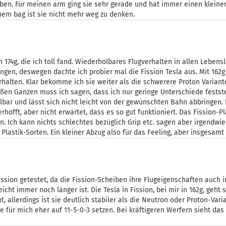
en. Für meinen arm ging sie sehr gerade und hat immer einen kleinen 
nem bag ist sie nicht mehr weg zu denken.
in 174g, die ich toll fand. Wiederholbares Flugverhalten in allen Leben
ngen, deswegen dachte ich probier mal die Fission Tesla aus. Mit 162g 
rhalten. Klar bekomme ich sie weiter als die schwerere Proton Variante 
ßen Ganzen muss ich sagen, dass ich nur geringe Unterschiede festste
lbar und lässt sich nicht leicht von der gewünschten Bahn abbringen. 
offt, aber nicht erwartet, dass es so gut funktioniert. Das Fission-P
 Ich kann nichts schlechtes bezüglich Grip etc. sagen aber irgendwie f
astik-Sorten. Ein kleiner Abzug also für das Feeling, aber insgesamt 
ission getestet, da die Fission-Scheiben ihre Flugeigenschaften auch 
icht immer noch länger ist. Die Tesla in Fission, bei mir in 162g, geh
, allerdings ist sie deutlich stabiler als die Neutron oder Proton-Va
rte für mich eher auf 11-5-0-3 setzen. Bei kräftigeren Werfern sieht d