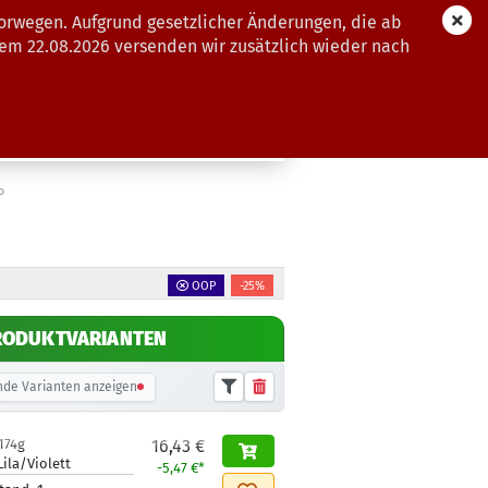
orwegen. Aufgrund gesetzlicher Änderungen, die ab
dem 22.08.2026 versenden wir zusätzlich wieder nach
GUTSCHEINE
WEITERE
P
OOP
-25%
RODUKTVARIANTEN
de Varianten anzeigen
174g
16,43 €
Lila/Violett
-5,47 €*