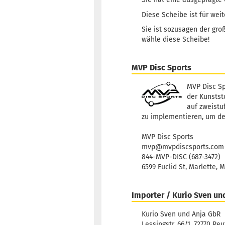
Diese Scheibe ist für wei
Sie ist sozusagen der gr
wähle diese Scheibe!
MVP Disc Sports
MVP Disc Sp
der Kunststo
auf zweistu
zu implementieren, um de
MVP Disc Sports
mvp@mvpdiscsports.com
844-MVP-DISC (687-3472)
6599 Euclid St, Marlette, 
Importer / Kurio Sven un
Kurio Sven und Anja GbR
Lessingstr. 66/1, 72770 Reu