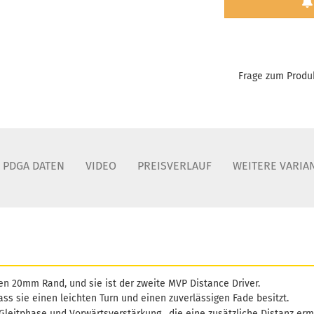
Frage zum Produ
PDGA DATEN
VIDEO
PREISVERLAUF
WEITERE VARIA
en 20mm Rand, und sie ist der zweite MVP Distance Driver.
dass sie einen leichten Turn und einen zuverlässigen Fade besitzt.
Gleitphase und Vorwärtsverstärkung, die eine zusätzliche Distanz erm