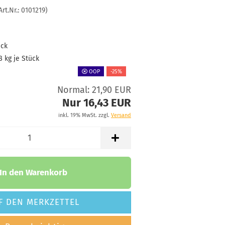
Grünlich
-5,47 €*
Art.Nr.:
0101219
)
tand:
1
t:
2 - 3 Arbeitstage
ück
171g
16,43 €
Grünlich
8
kg je Stück
-5,47 €*
tand:
1
OOP
-25%
t:
2 - 3 Arbeitstage
Normal: 21,90 EUR
Nur 16,43 EUR
inkl. 19% MwSt. zzgl.
Versand
In den Warenkorb
F DEN MERKZETTEL