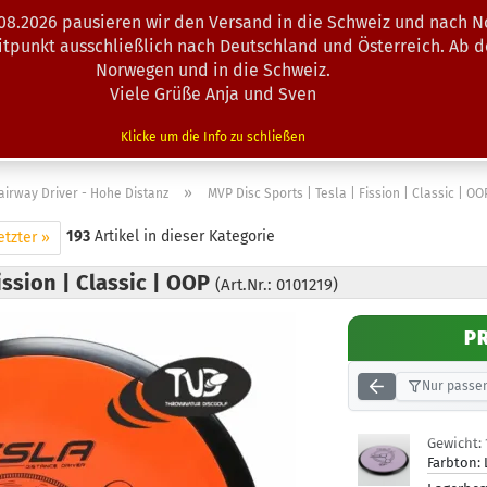
.08.2026 pausieren wir den Versand in die Schweiz und nach N
Suche...
eitpunkt ausschließlich nach Deutschland und Österreich. Ab 
Norwegen und in die Schweiz.
Viele Grüße Anja und Sven
N · MINIS
AUSRÜSTUNG
ZUBEHÖR
KÖRBE · TRAINING
Klicke um die Info zu schließen
»
airway Driver - Hohe Distanz
MVP Disc Sports | Tesla | Fission | Classic | OO
193
Artikel in dieser Kategorie
etzter »
ission | Classic | OOP
(Art.Nr.: 0101219)
P
Nur passen
Gewicht:
Farbton: