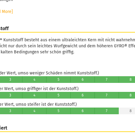
d More]
toff
™ Kunststoff besteht aus einem ultraleichten Kern mit nicht wahrneh
icht nur durch sein leichtes Wurfgewicht und dem höheren GYRO® Effe
kalten Bedingungen sehr schön griffig.
er Wert, umso weniger Schäden nimmt Kunststoff.)
3
4
5
6
7
8
 Wert, umso griffiger ist der Kunststoff.)
3
4
5
6
7
8
 Wert, umso steifer ist der Kunststoff.)
3
4
5
6
7
8
iert