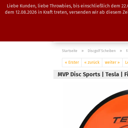
Liebe Kunden, liebe Throwbies, bis einschließlich dem 22
dem 12.08.2026 in Kraft treten, versenden wir ab diesem Z
AKTUELLES
SALES
SCHEIBE
»
»
Startseite
Discgolf Scheiben
F
« Erster
« zurück
weiter »
L
MVP Disc Sports | Tesla | F