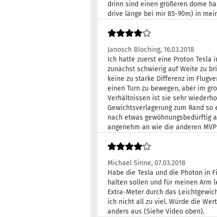
drinn sind einen größeren dome hab
drive länge bei mir 85-90m) in mei
Janosch Bloching,
16.03.2018
Ich hatte zuerst eine Proton Tesla 
zunächst schwierig auf Weite zu bri
keine zu starke Differenz im Flugve
einen Turn zu bewegen, aber im gro
Verhältnissen ist sie sehr wiederho
Gewichtsverlagerung zum Rand so erh
nach etwas gewöhnungsbedürftig an.
angenehm an wie die anderen MVP Pl
Michael Sinne,
07.03.2018
Habe die Tesla und die Photon in F
halten sollen und für meinen Arm le
Extra-Meter durch das Leichtgewicht
ich nicht all zu viel. Würde die We
anders aus (Siehe Video oben).