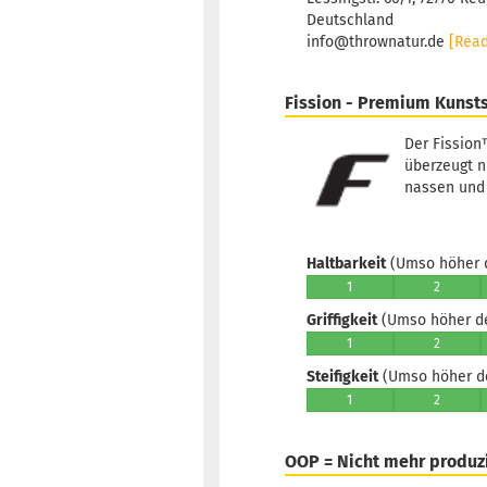
Deutschland
info@thrownatur.de
[Rea
Fission - Premium Kunsts
Der Fission
überzeugt n
nassen und 
Haltbarkeit
(Umso höher d
1
2
Griffigkeit
(Umso höher der
1
2
Steifigkeit
(Umso höher der
1
2
OOP = Nicht mehr produz