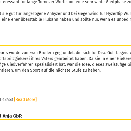
 interessant für lange Turnover Würfe, um eine sehr weite Gleitphase z
ist sie gut für langezogene Anhyzer und bei Gegenwind für Hyzerflip Wü
ie eine eher überstabile Flubahn haben und sollte nur, wenn es unbedi
orts wurde von zwei Brüdern gegründet, die sich für Disc-Golf begeiste
ffspritzgießerei ihres Vaters gearbeitet haben. Da sie in einer Gießer
fige Gießverfahren spezialisiert hat, war die Idee, dieses zweistufige 
tieren, um den Sport auf die nächste Stufe zu heben.
MI 48453
[Read More]
d Anja GbR