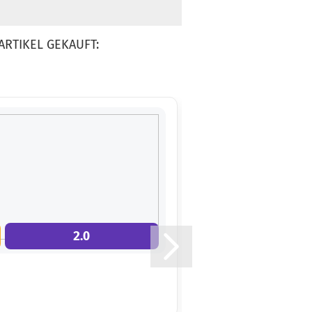
Gewicht:
171g
14,90 €
Farbton:
-5,00 €*
ARTIKEL GEKAUFT:
Bläulich
Lagerbestand:
1
Lieferzeit:
2 -
3 Arbeitstage
Gewicht:
171g
14,90 €
Farbton:
-5,00 €*
Lila/Violett
Lagerbestand:
1
2.0
11.0
Lieferzeit:
2 -
3 Arbeitstage