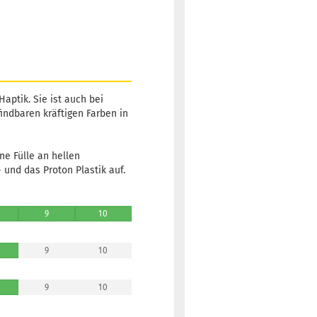
Gewicht:
171g
14,90 €
Farbton:
-5,00 €*
Gelblich
Lagerbestand:
1
aptik. Sie ist auch bei
Lieferzeit:
2 -
findbaren kräftigen Farben in
3 Arbeitstage
ne Fülle an hellen
und das Proton Plastik auf.
Gewicht:
171g
14,90 €
Farbton:
-5,00 €*
9
10
Gelblich
Lagerbestand:
1
9
10
Lieferzeit:
2 -
3 Arbeitstage
9
10