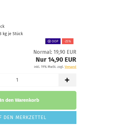
Lagerbestand:
1
Lieferzeit:
2 -
3 Arbeitstage
ück
Gewicht:
172g
14,90 €
8
kg je Stück
Farbton:
-5,00 €*
Bläulich
OOP
-25%
Lagerbestand:
Normal: 19,90 EUR
1
Lieferzeit:
2 -
Nur 14,90 EUR
3 Arbeitstage
inkl. 19% MwSt. zzgl.
Versand
Gewicht:
172g
14,90 €
Farbton:
-5,00 €*
In den Warenkorb
Türkis
Lagerbestand:
1
F DEN MERKZETTEL
Lieferzeit:
2 -
3 Arbeitstage