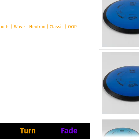
Turn
Fade