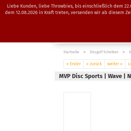
Liebe Kunden, liebe Throwbies, bis einschließlich dem 22
dem 12.08.2026 in Kraft treten, versenden wir ab diesem Z
AKTUELLES
SALES
SCHEIBE
»
»
Startseite
Discgolf Scheiben
D
« Erster
« zurück
weiter »
L
MVP Disc Sports | Wave | N