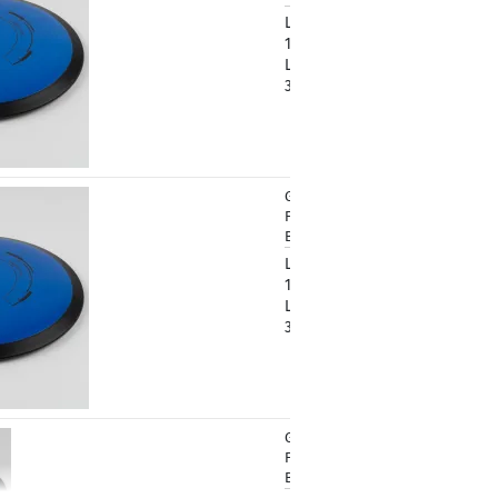
Lagerbestand:
1
Lieferzeit:
2 -
3 Arbeitstage
Gewicht:
173g
14,90 €
Farbton:
-5,00 €*
Bläulich
Lagerbestand:
1
Lieferzeit:
2 -
3 Arbeitstage
Gewicht:
173g
14,90 €
Farbton:
-5,00 €*
Bläulich