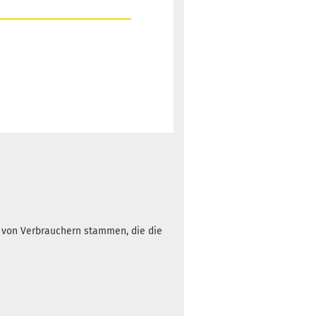
Gewicht:
171g
14,90 €
Farbton:
-5,00 €*
Bläulich
Lagerbestand:
1
Lieferzeit:
2 -
3 Arbeitstage
Gewicht:
171g
14,90 €
Farbton:
-5,00 €*
Bläulich
Lagerbestand:
h von Verbrauchern stammen, die die
1
Lieferzeit:
2 -
3 Arbeitstage