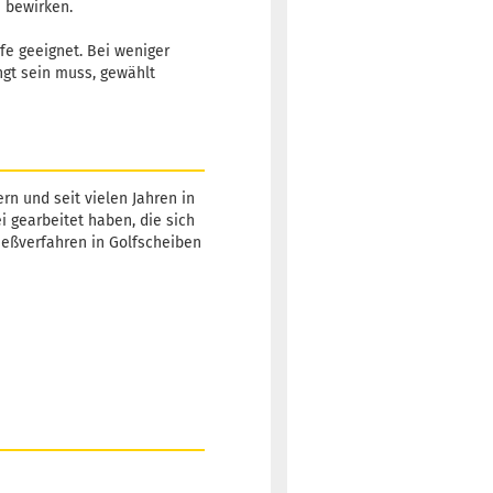
u bewirken.
rfe geeignet. Bei weniger
ngt sein muss, gewählt
Gewicht:
171g
14,90 €
Farbton:
-5,00 €*
Gelblich
Lagerbestand:
1
Lieferzeit:
2 -
rn und seit vielen Jahren in
3 Arbeitstage
ei gearbeitet haben, die sich
Gießverfahren in Golfscheiben
Gewicht:
171g
14,90 €
Farbton:
-5,00 €*
Gelblich
Lagerbestand:
1
Lieferzeit:
2 -
3 Arbeitstage