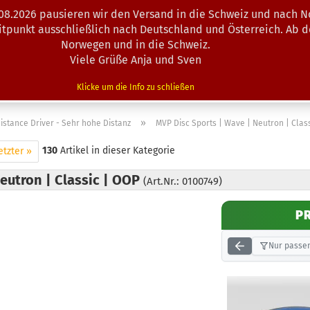
.08.2026 pausieren wir den Versand in die Schweiz und nach N
Suche...
eitpunkt ausschließlich nach Deutschland und Österreich. Ab 
Norwegen und in die Schweiz.
Viele Grüße Anja und Sven
N · MINIS
AUSRÜSTUNG
ZUBEHÖR
KÖRBE · TRAINING
Klicke um die Info zu schließen
»
istance Driver - Sehr hohe Distanz
MVP Disc Sports | Wave | Neutron | Clas
130
Artikel in dieser Kategorie
etzter »
eutron | Classic | OOP
(Art.Nr.: 0100749)
P
Nur passen