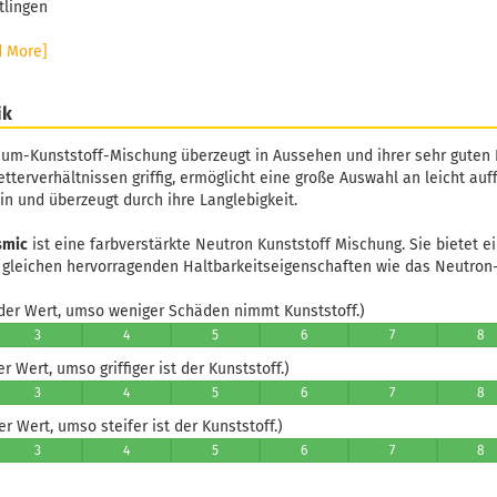
tlingen
d More]
ik
um-Kunststoff-Mischung überzeugt in Aussehen und ihrer sehr guten H
tterverhältnissen griffig, ermöglicht eine große Auswahl an leicht auf
in und überzeugt durch ihre Langlebigkeit.
smic
ist eine farbverstärkte Neutron Kunststoff Mischung. Sie bietet ei
 gleichen hervorragenden Haltbarkeitseigenschaften wie das Neutron- 
er Wert, umso weniger Schäden nimmt Kunststoff.)
3
4
5
6
7
8
 Wert, umso griffiger ist der Kunststoff.)
3
4
5
6
7
8
 Wert, umso steifer ist der Kunststoff.)
3
4
5
6
7
8