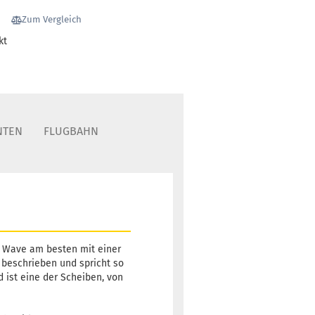
Zum Vergleich
kt
Gewicht:
171g
14,90 €
Farbton:
-5,00 €*
Rötlich
Lagerbestand:
1
Lieferzeit:
2 -
NTEN
FLUGBAHN
3 Arbeitstage
Gewicht:
171g
14,90 €
Farbton:
-5,00 €*
Grünlich
e Wave am besten mit einer
Lagerbestand:
il beschrieben und spricht so
1
d ist eine der Scheiben, von
Lieferzeit:
2 -
3 Arbeitstage