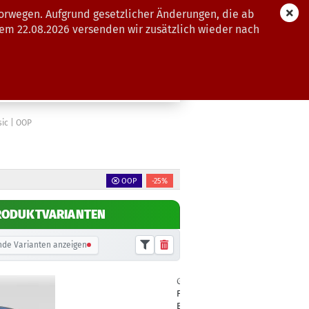
orwegen. Aufgrund gesetzlicher Änderungen, die ab
dem 22.08.2026 versenden wir zusätzlich wieder nach
GUTSCHEINE
WEITERE
sic | OOP
OOP
-25%
RODUKTVARIANTEN
de Varianten anzeigen
Gewicht:
174g
14,90 €
Farbton:
-5,00 €*
Bläulich