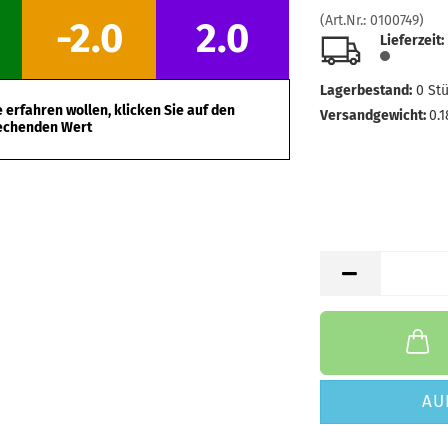
(Art.Nr.:
0100749
)
-2.0
2.0
Lieferzeit:
Lagerbestand:
0
St
erfahren wollen, klicken Sie auf den
Versandgewicht:
0.1
echenden Wert
AU