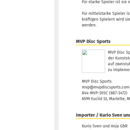
Für starke Spieler ist sie
Für mittelstarke Spieler 
kräftigen Spielern wird s
werden.
MVP Disc Sports
MVP Disc Sp
der Kunststo
auf zweistu
zu implemen
MVP Disc Sports
mvp@mvpdiscsports.com
844-MVP-DISC (687-3472)
6599 Euclid St, Marlette, 
Importer / Kurio Sven un
Kurio Sven und Anja GbR