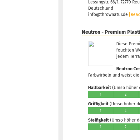
Lessingstr. 66/1, 72770 Reu
Deutschland
info@thrownatur.de
[Rea
Neutron - Premium Plast
Diese Premi
feuchten We
jedem Terra
Neutron Co
Farbwirbeln und weist die
Haltbarkeit
(Umso höher d
1
2
Griffigkeit
(Umso höher der
1
2
Steifigkeit
(Umso höher der
1
2