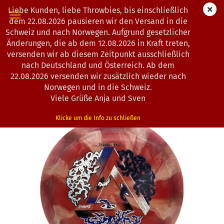
Liebe Kunden, liebe Throwbies, bis einschließlich
dem 22.08.2026 pausieren wir den Versand in die
Schweiz und nach Norwegen. Aufgrund gesetzlicher
Änderungen, die ab dem 12.08.2026 in Kraft treten,
« Erster
« zurück
versenden wir ab diesem Zeitpunkt ausschließlich
130
Artikel in dieser Kategorie
nach Deutschland und Österreich. Ab dem
22.08.2026 versenden wir zusätzlich wieder nach
Thought Space Athletics | Synapse | Nebula Ethereal |
Norwegen und in die Schweiz.
Impossible Triangle
Viele Grüße Anja und Sven
(Art.Nr.:
4502805
)
Klicke um die Info zu schließen