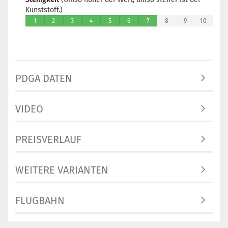
Kunststoff.)
1
2
3
4
5
6
7
8
9
10
PDGA DATEN
VIDEO
PREISVERLAUF
WEITERE VARIANTEN
FLUGBAHN