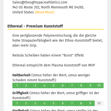
Sales@thoughtspaceathletics.com
943 US Route 202, North Monmouth ME 04265,
United States
[Read More]
Ethereal - Premium Kunststoff
Eine perlglänzende Polymermischung, die die gleiche
hohe Strapazierfähigkeit wie der Ethos-Kunststoff bietet,
aber mehr Grip.
Nebula Scheiben haben einem "Burst" Effekt
Ethereal entspricht dem Plasma Kunststoff von MVP
Haltbarkeit
(Umso höher der Wert, umso weniger
Schäden nimmt Kunststoff.)
1
2
3
4
5
6
7
8
9
10
Griffigkeit
(Umso höher der Wert, umso griffiger ist der
Kunststoff.)
1
2
3
4
5
6
7
8
9
10
Steifigkeit
(Umso höher der Wert, umso steifer ist der